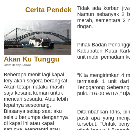
Tidak ada korban jiwa
Cerita Pendek
Namun sebanyak 2 bu
merah, sementara 2 
ringan.
Pihak Badan Penangg
Kabupaten Kutai Kar
unit mobil pemadam ke
Akan Ku Tunggu
Oleh: Rhony Samlan
Beberapa menit lagi kapal
"Kita mengirimkan 4 m
fery akan segera berangkat.
termasuk 1 unit dar
Akan tetapi mataku masih
Tenggarong Seberang. 
saja kesana kemari untuk
pukul 16.00 WITA," uja
mencari sesuatu. Atau lebih
tepatnya seseorang.
Biasanya setiap saat aku
Ditambahkan Idris, p
selalu berjumpa dengannya
pasti apa yang menja
di kapal ini atau kapal
tersebut. "Untuk peny
satunya. Mengantri atau
pihak berwajib," pungk