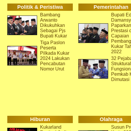
Politik & Peristiwa
Pemerintahan
Bambang
Bupati Ed
Arwanto
Damansy
Dikukuhkan
Paparka
Sebagai Pjs
Prestasi 
Bupati Kukar
Capaian
Pembang
Tiga Paslon
Kukar Ta
Peserta
2022
Pilkada Kukar
2024 Lakukan
32 Pejab
Pencabutan
Struktura
Nomor Urut
Fungsion
Pemkab 
Dimutasi
Hiburan
Olahraga
Kukarland
Susun Pr