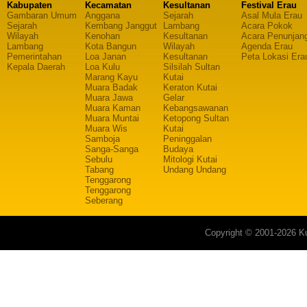
Kabupaten
Kecamatan
Kesultanan
Festival Erau
Gambaran Umum
Anggana
Sejarah
Asal Mula Erau
Sejarah
Kembang Janggut
Lambang
Acara Pokok
Wilayah
Kenohan
Kesultanan
Acara Penunjan
Lambang
Kota Bangun
Wilayah
Agenda Erau
Pemerintahan
Loa Janan
Kesultanan
Peta Lokasi Era
Kepala Daerah
Loa Kulu
Silsilah Sultan
Marang Kayu
Kutai
Muara Badak
Keraton Kutai
Muara Jawa
Gelar
Muara Kaman
Kebangsawanan
Muara Muntai
Ketopong Sultan
Muara Wis
Kutai
Samboja
Peninggalan
Sanga-Sanga
Budaya
Sebulu
Mitologi Kutai
Tabang
Undang Undang
Tenggarong
Tenggarong
Seberang
Copyright © 2001-2026 Ku