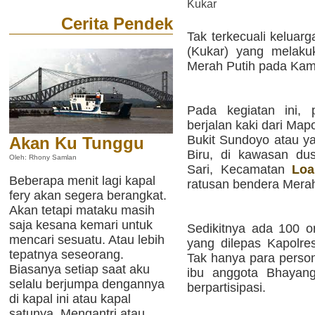
Kukar
Cerita Pendek
Tak terkecuali keluar
(Kukar) yang melakuk
Merah Putih pada Kamis
Pada kegiatan ini, 
berjalan kaki dari Ma
Bukit Sundoyo atau ya
Akan Ku Tunggu
Biru, di kawasan d
Oleh: Rhony Samlan
Sari, Kecamatan
Loa
Beberapa menit lagi kapal
ratusan bendera Merah 
fery akan segera berangkat.
Akan tetapi mataku masih
saja kesana kemari untuk
Sedikitnya ada 100 or
mencari sesuatu. Atau lebih
yang dilepas Kapolre
tepatnya seseorang.
Tak hanya para person
Biasanya setiap saat aku
ibu anggota Bhayangk
selalu berjumpa dengannya
berpartisipasi.
di kapal ini atau kapal
satunya. Mengantri atau