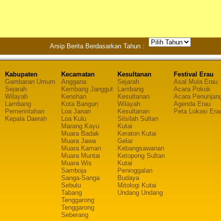
Arsip Berita Berdasarkan Tahun :
Kabupaten
Kecamatan
Kesultanan
Festival Erau
Gambaran Umum
Anggana
Sejarah
Asal Mula Erau
Sejarah
Kembang Janggut
Lambang
Acara Pokok
Wilayah
Kenohan
Kesultanan
Acara Penunjan
Lambang
Kota Bangun
Wilayah
Agenda Erau
Pemerintahan
Loa Janan
Kesultanan
Peta Lokasi Era
Kepala Daerah
Loa Kulu
Silsilah Sultan
Marang Kayu
Kutai
Muara Badak
Keraton Kutai
Muara Jawa
Gelar
Muara Kaman
Kebangsawanan
Muara Muntai
Ketopong Sultan
Muara Wis
Kutai
Samboja
Peninggalan
Sanga-Sanga
Budaya
Sebulu
Mitologi Kutai
Tabang
Undang Undang
Tenggarong
Tenggarong
Seberang