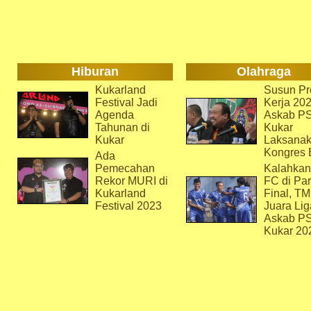
Hiburan
Olahraga
Kukarland
Susun Pr
Festival Jadi
Kerja 202
Agenda
Askab P
Tahunan di
Kukar
Kukar
Laksana
Kongres 
Ada
Pemecahan
Kalahkan
Rekor MURI di
FC di Par
Kukarland
Final, T
Festival 2023
Juara Lig
Askab P
Kukar 20