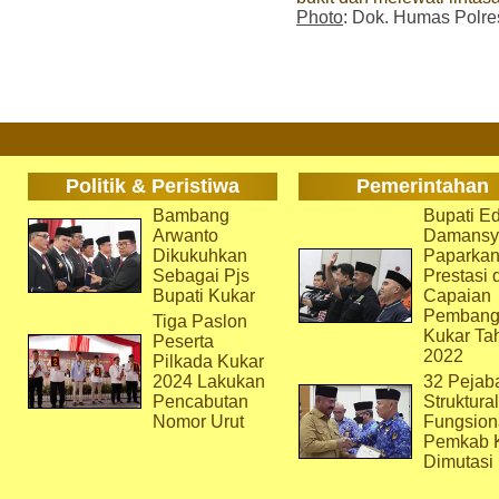
Photo
: Dok. Humas Polre
Politik & Peristiwa
Pemerintahan
Bambang
Bupati Ed
Arwanto
Damansy
Dikukuhkan
Paparka
Sebagai Pjs
Prestasi 
Bupati Kukar
Capaian
Pembang
Tiga Paslon
Kukar Ta
Peserta
2022
Pilkada Kukar
2024 Lakukan
32 Pejab
Pencabutan
Struktura
Nomor Urut
Fungsion
Pemkab 
Dimutasi