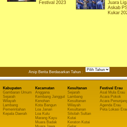
Festival 2023
Juara Lig
Askab P
Kukar 20
Arsip Berita Berdasarkan Tahun :
Kabupaten
Kecamatan
Kesultanan
Festival Erau
Gambaran Umum
Anggana
Sejarah
Asal Mula Erau
Sejarah
Kembang Janggut
Lambang
Acara Pokok
Wilayah
Kenohan
Kesultanan
Acara Penunjan
Lambang
Kota Bangun
Wilayah
Agenda Erau
Pemerintahan
Loa Janan
Kesultanan
Peta Lokasi Era
Kepala Daerah
Loa Kulu
Silsilah Sultan
Marang Kayu
Kutai
Muara Badak
Keraton Kutai
Muara Jawa
Gelar