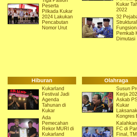
Tiga Paslon
Kukar Ta
Peserta
2022
Pilkada Kukar
2024 Lakukan
32 Pejab
Pencabutan
Struktura
Nomor Urut
Fungsion
Pemkab 
Dimutasi
Hiburan
Olahraga
Kukarland
Susun Pr
Festival Jadi
Kerja 202
Agenda
Askab P
Tahunan di
Kukar
Kukar
Laksana
Kongres 
Ada
Pemecahan
Kalahkan
Rekor MURI di
FC di Par
Kukarland
Final, T