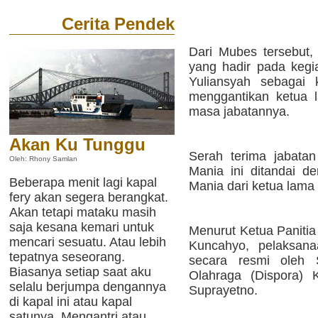
Cerita Pendek
Dari Mubes tersebut, 
yang hadir pada kegia
Yuliansyah sebagai 
menggantikan ketua 
masa jabatannya.
Akan Ku Tunggu
Serah terima jabatan
Oleh: Rhony Samlan
Mania ini ditandai d
Beberapa menit lagi kapal
Mania dari ketua lama
fery akan segera berangkat.
Akan tetapi mataku masih
saja kesana kemari untuk
Menurut Ketua Paniti
mencari sesuatu. Atau lebih
Kuncahyo, pelaksan
tepatnya seseorang.
secara resmi oleh 
Biasanya setiap saat aku
Olahraga (Dispora) 
selalu berjumpa dengannya
Suprayetno.
di kapal ini atau kapal
satunya. Mengantri atau