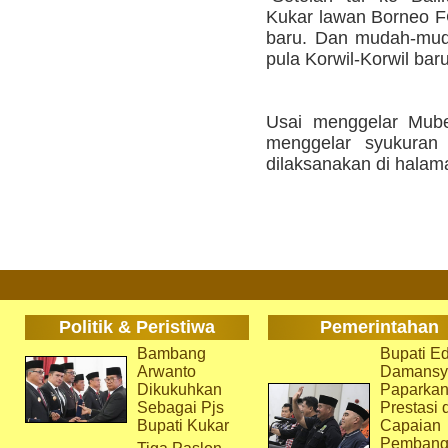
Kukar lawan Borneo F
baru. Dan mudah-mud
pula Korwil-Korwil bar
Usai menggelar Mube
menggelar syukuran
dilaksanakan di halam
Politik & Peristiwa
Pemerintahan
Bambang
Bupati Ed
Arwanto
Damansy
Dikukuhkan
Paparka
Sebagai Pjs
Prestasi 
Bupati Kukar
Capaian
Pembang