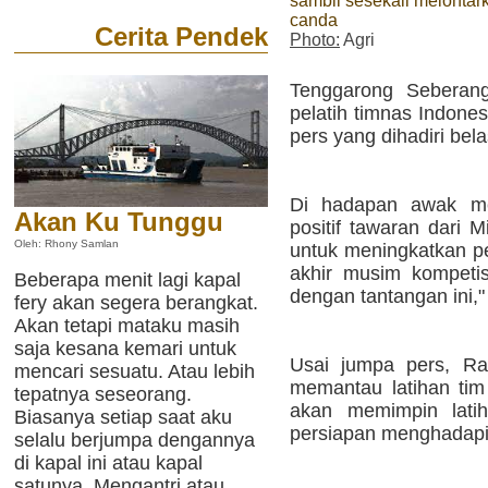
sambil sesekali melontar
canda
Cerita Pendek
Photo:
Agri
Tenggarong Seberang
pelatih timnas Indone
pers yang dihadiri be
Di hadapan awak m
Akan Ku Tunggu
positif tawaran dari 
Oleh: Rhony Samlan
untuk meningkatkan p
akhir musim kompeti
Beberapa menit lagi kapal
dengan tantangan ini,"
fery akan segera berangkat.
Akan tetapi mataku masih
saja kesana kemari untuk
Usai jumpa pers, R
mencari sesuatu. Atau lebih
memantau latihan ti
tepatnya seseorang.
akan memimpin lati
Biasanya setiap saat aku
persiapan menghadapi
selalu berjumpa dengannya
di kapal ini atau kapal
satunya. Mengantri atau