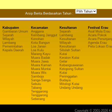
Arsip Berita Berdasarkan Tahun :
Kabupaten
Kecamatan
Kesultanan
Festival Erau
Gambaran Umum
Anggana
Sejarah
Asal Mula Erau
Sejarah
Kembang Janggut
Lambang
Acara Pokok
Wilayah
Kenohan
Kesultanan
Acara Penunjan
Lambang
Kota Bangun
Wilayah
Agenda Erau
Pemerintahan
Loa Janan
Kesultanan
Peta Lokasi Era
Kepala Daerah
Loa Kulu
Silsilah Sultan
Marang Kayu
Kutai
Muara Badak
Keraton Kutai
Muara Jawa
Gelar
Muara Kaman
Kebangsawanan
Muara Muntai
Ketopong Sultan
Muara Wis
Kutai
Samboja
Peninggalan
Sanga-Sanga
Budaya
Sebulu
Mitologi Kutai
Tabang
Undang Undang
Tenggarong
Tenggarong
Seberang
Copyright © 2001-2026 Ku