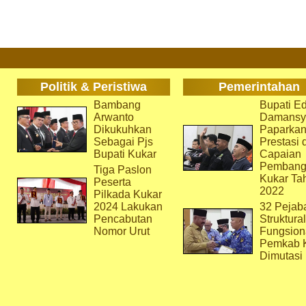
Politik & Peristiwa
Pemerintahan
Bambang
Bupati Ed
Arwanto
Damansy
Dikukuhkan
Paparka
Sebagai Pjs
Prestasi 
Bupati Kukar
Capaian
Pembang
Tiga Paslon
Kukar Ta
Peserta
2022
Pilkada Kukar
2024 Lakukan
32 Pejab
Pencabutan
Struktura
Nomor Urut
Fungsion
Pemkab 
Dimutasi