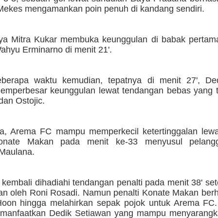
Mekes mengamankan poin penuh di kandang sendiri.
a Mitra Kukar membuka keunggulan di babak pertama
ahyu Erminarno di menit 21'.
berapa waktu kemudian, tepatnya di menit 27', De
memperbesar keunggulan lewat tendangan bebas yang
dan Ostojic.
a, Arema FC mampu memperkecil ketertinggalan lewa
Konate Makan pada menit ke-33 menyusul pelangg
Maulana.
embali dihadiahi tendangan penalti pada menit 38' sete
an oleh Roni Rosadi. Namun penalti Konate Makan berha
oon hingga melahirkan sepak pojok untuk Arema FC. S
dimanfaatkan Dedik Setiawan yang mampu menyarangk