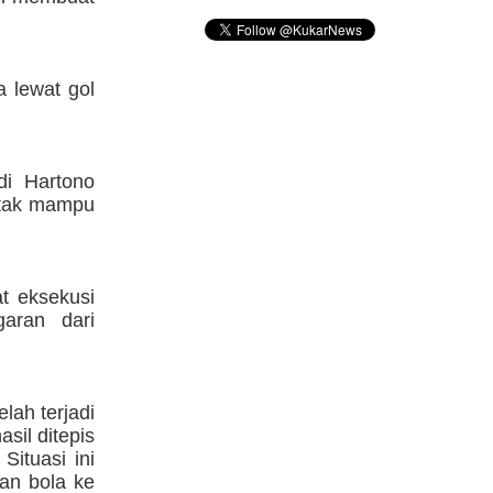
 lewat gol
di Hartono
 tak mampu
t eksekusi
aran dari
lah terjadi
sil ditepis
ituasi ini
an bola ke