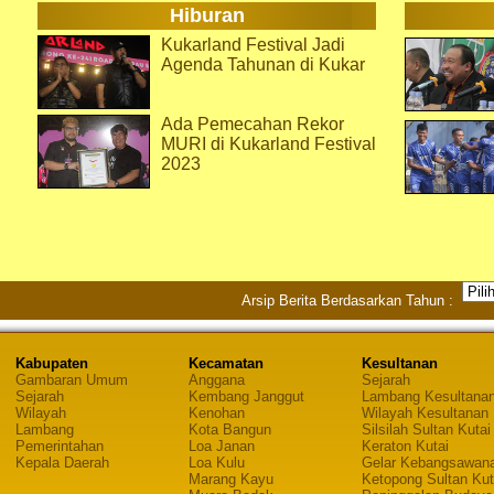
Hiburan
Kukarland Festival Jadi
Agenda Tahunan di Kukar
Ada Pemecahan Rekor
MURI di Kukarland Festival
2023
Arsip Berita Berdasarkan Tahun :
Kabupaten
Kecamatan
Kesultanan
Gambaran Umum
Anggana
Sejarah
Sejarah
Kembang Janggut
Lambang Kesultana
Wilayah
Kenohan
Wilayah Kesultanan
Lambang
Kota Bangun
Silsilah Sultan Kutai
Pemerintahan
Loa Janan
Keraton Kutai
Kepala Daerah
Loa Kulu
Gelar Kebangsawan
Marang Kayu
Ketopong Sultan Kut