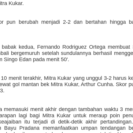
tra Kukar.
or pun berubah menjadi 2-2 dan bertahan hingga b
babak kedua, Fernando Rodriguez Ortega membuat S
bali bergemuruh setelah sundulannya berhasil mengget
m Singo Edan pada menit 50'.
0 menit terakhir, Mitra Kukar yang unggul 3-2 harus k
lewat gol mantan bek Mitra Kukar, Arthur Cunha. Skor 
3.
ga memasuki menit akhir dengan tambahan waktu 3 men
arapan lagi bagi Mitra Kukar untuk meraup poin pen
eajaiban itu terjadi di detik-detik akhir pertandinga
im Bayu Pradana memanfaatkan umpan tendangan be