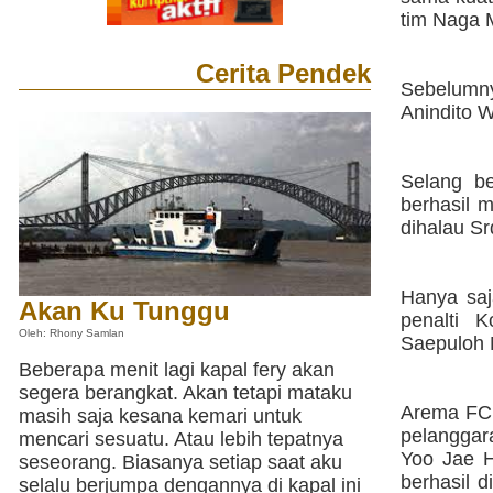
tim Naga 
Cerita Pendek
Sebelumny
Anindito W
Selang be
berhasil 
dihalau Sr
Hanya saj
Akan Ku Tunggu
penalti 
Oleh: Rhony Samlan
Saepuloh 
Beberapa menit lagi kapal fery akan
segera berangkat. Akan tetapi mataku
Arema FC k
masih saja kesana kemari untuk
pelanggar
mencari sesuatu. Atau lebih tepatnya
Yoo Jae H
seseorang. Biasanya setiap saat aku
berhasil 
selalu berjumpa dengannya di kapal ini