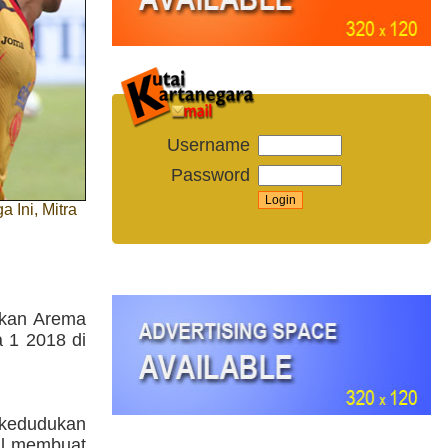
Username
Password
 Ini, Mitra
kkan Arema
a 1 2018 di
 kedudukan
il membuat