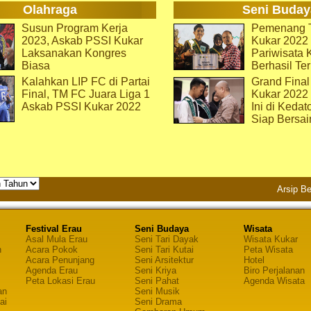
Olahraga
Seni Buday
Susun Program Kerja
Pemenang T
2023, Askab PSSI Kukar
Kukar 2022 
Laksanakan Kongres
Pariwisata 
Biasa
Berhasil Ter
Kalahkan LIP FC di Partai
Grand Final
Final, TM FC Juara Liga 1
Kukar 2022
Askab PSSI Kukar 2022
Ini di Kedat
Siap Bersai
Arsip Be
Festival Erau
Seni Budaya
Wisata
Asal Mula Erau
Seni Tari Dayak
Wisata Kukar
n
Acara Pokok
Seni Tari Kutai
Peta Wisata
Acara Penunjang
Seni Arsitektur
Hotel
Agenda Erau
Seni Kriya
Biro Perjalanan
Peta Lokasi Erau
Seni Pahat
Agenda Wisata
an
Seni Musik
ai
Seni Drama