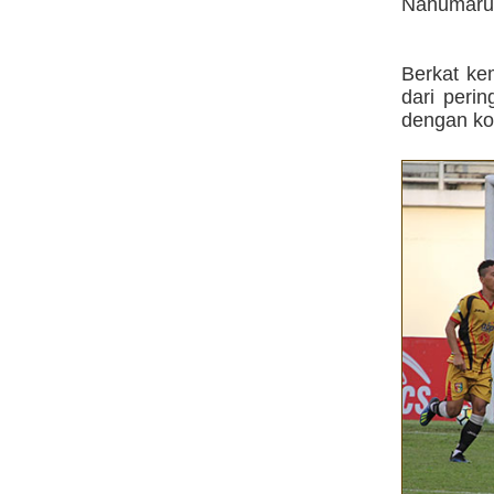
Nahumarur
Berkat ke
dari peri
dengan kol