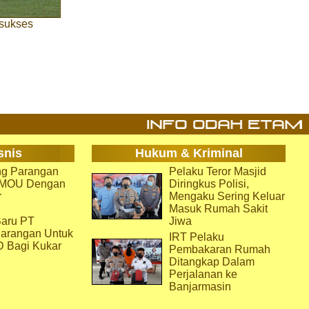
 sukses
snis
Hukum & Kriminal
g Parangan
Pelaku Teror Masjid
i MOU Dengan
Diringkus Polisi,
r
Mengaku Sering Keluar
Masuk Rumah Sakit
aru PT
Jiwa
arangan Untuk
IRT Pelaku
D Bagi Kukar
Pembakaran Rumah
Ditangkap Dalam
Perjalanan ke
Banjarmasin