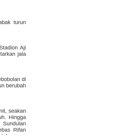
abak turun
tadion Aji
arkan jala
ebobolan di
pun berubah
it, seakan
uh. Hingga
n. Sundulan
bas Rifan