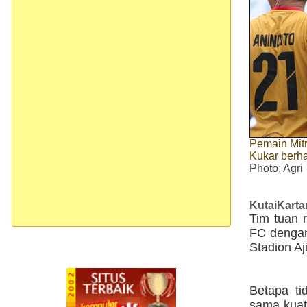
Pemain Mitr
Kukar berh
Photo:
Agri
KutaiKart
Tim tuan 
FC dengan
Stadion Aj
Betapa ti
sama kuat