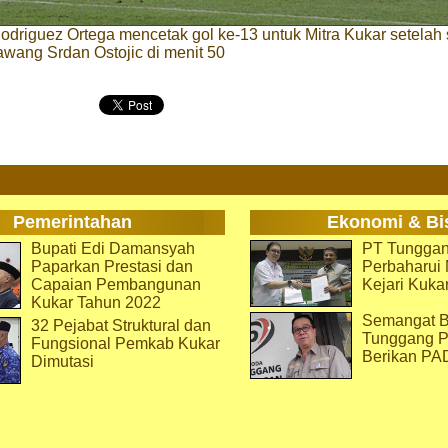
driguez Ortega mencetak gol ke-13 untuk Mitra Kukar setelah
wang Srdan Ostojic di menit 50
Pemerintahan
Ekonomi & Bi
Bupati Edi Damansyah
PT Tunggan
Paparkan Prestasi dan
Perbaharu
Capaian Pembangunan
Kejari Kuka
Kukar Tahun 2022
Semangat B
32 Pejabat Struktural dan
Tunggang P
Fungsional Pemkab Kukar
Berikan PA
Dimutasi