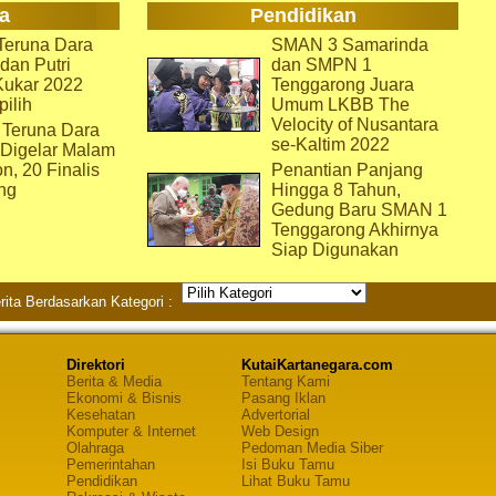
a
Pendidikan
eruna Dara
SMAN 3 Samarinda
dan Putri
dan SMPN 1
Kukar 2022
Tenggarong Juara
pilih
Umum LKBB The
Velocity of Nusantara
 Teruna Dara
se-Kaltim 2022
 Digelar Malam
on, 20 Finalis
Penantian Panjang
ng
Hingga 8 Tahun,
Gedung Baru SMAN 1
Tenggarong Akhirnya
Siap Digunakan
rita Berdasarkan Kategori :
Direktori
KutaiKartanegara.com
Berita & Media
Tentang Kami
Ekonomi & Bisnis
Pasang Iklan
Kesehatan
Advertorial
Komputer & Internet
Web Design
Olahraga
Pedoman Media Siber
Pemerintahan
Isi Buku Tamu
Pendidikan
Lihat Buku Tamu