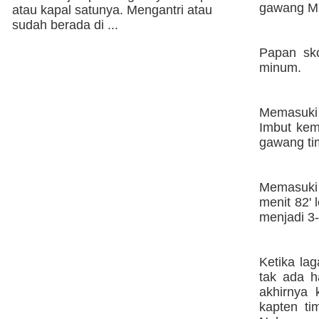
gawang Mi
atau kapal satunya. Mengantri atau
sudah berada di ...
Papan sk
minum.
Memasuki 
Imbut kem
gawang ti
Memasuki 1
menit 82' 
menjadi 3-
Ketika la
tak ada h
akhirnya k
kapten t