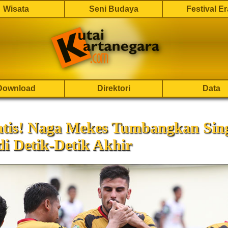
Wisata
Seni Budaya
Festival E
Download
Direktori
Data
tis! Naga Mekes Tumbangkan Sin
i Detik-Detik Akhir