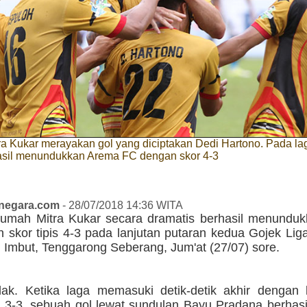
a Kukar merayakan gol yang diciptakan Dedi Hartono. Pada laga
asil menundukkan Arema FC dengan skor 4-3
anegara.com
- 28/07/2018 14:36 WITA
rumah Mitra Kukar secara dramatis berhasil menundu
 skor tipis 4-3 pada lanjutan putaran kedua Gojek Lig
i Imbut, Tenggarong Seberang, Jum'at (27/07) sore.
dak. Ketika laga memasuki detik-detik akhir dengan
 3-3, sebuah gol lewat sundulan Bayu Pradana berhas