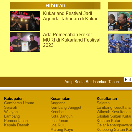
Hiburan
Kukarland Festival Jadi
Agenda Tahunan di Kukar
Ada Pemecahan Rekor
MURI di Kukarland Festival
2023
Arsip Berita Berdasarkan Tahun :
Kabupaten
Kecamatan
Kesultanan
Gambaran Umum
Anggana
Sejarah
Sejarah
Kembang Janggut
Lambang Kesultana
Wilayah
Kenohan
Wilayah Kesultanan
Lambang
Kota Bangun
Silsilah Sultan Kutai
Pemerintahan
Loa Janan
Keraton Kutai
Kepala Daerah
Loa Kulu
Gelar Kebangsawan
Marang Kayu
Ketopong Sultan Kut