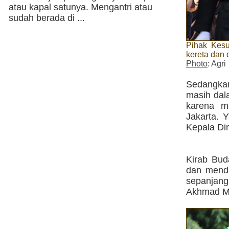
atau kapal satunya. Mengantri atau
sudah berada di ...
Pihak Kesu
kereta dan d
Photo
: Agri
Sedangkan
masih dal
karena m
Jakarta. 
Kepala Din
Kirab Bud
dan menda
sepanjang
Akhmad Mu