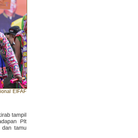
sional EIFAF
irab tampil
adapan Plt
i dan tamu