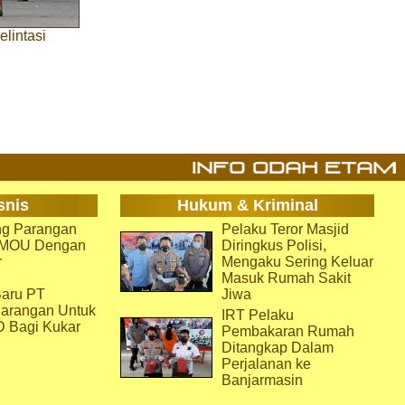
lintasi
snis
Hukum & Kriminal
g Parangan
Pelaku Teror Masjid
i MOU Dengan
Diringkus Polisi,
r
Mengaku Sering Keluar
Masuk Rumah Sakit
aru PT
Jiwa
arangan Untuk
IRT Pelaku
D Bagi Kukar
Pembakaran Rumah
Ditangkap Dalam
Perjalanan ke
Banjarmasin