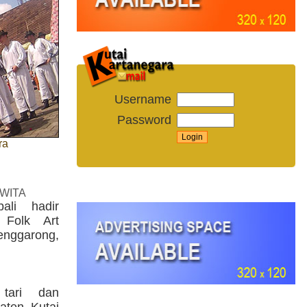
Username
Password
ra
 WITA
ali hadir
 Folk Art
enggarong,
 tari dan
aten Kutai