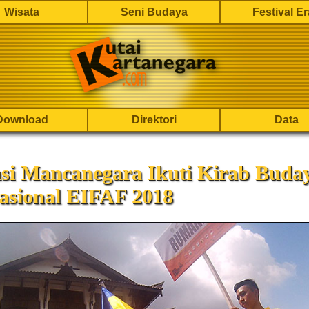
Wisata
Seni Budaya
Festival E
Download
Direktori
Data
asi Mancanegara Ikuti Kirab Buda
asional EIFAF 2018