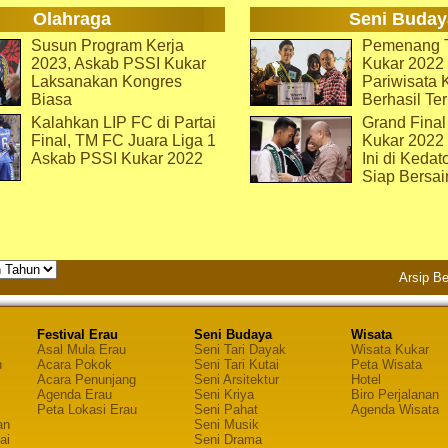
Olahraga
Seni Buday
Susun Program Kerja
Pemenang T
2023, Askab PSSI Kukar
Kukar 2022 
Laksanakan Kongres
Pariwisata 
Biasa
Berhasil Ter
Kalahkan LIP FC di Partai
Grand Final
Final, TM FC Juara Liga 1
Kukar 2022
Askab PSSI Kukar 2022
Ini di Kedat
Siap Bersai
Arsip Be
Festival Erau
Seni Budaya
Wisata
Asal Mula Erau
Seni Tari Dayak
Wisata Kukar
n
Acara Pokok
Seni Tari Kutai
Peta Wisata
Acara Penunjang
Seni Arsitektur
Hotel
Agenda Erau
Seni Kriya
Biro Perjalanan
Peta Lokasi Erau
Seni Pahat
Agenda Wisata
an
Seni Musik
ai
Seni Drama