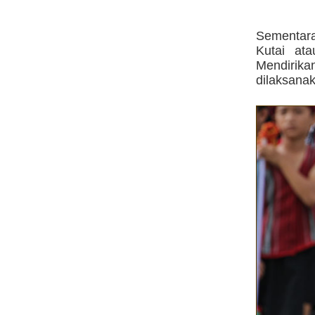
Sementara
Kutai at
Mendirik
dilaksana