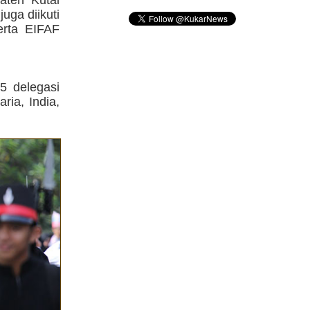
uga diikuti
erta EIFAF
5 delegasi
ria, India,