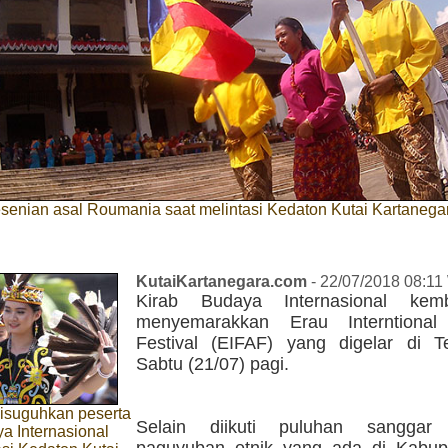
senian asal Roumania saat melintasi Kedaton Kutai Kartanega
KutaiKartanegara.com
- 22/07/2018 08:11
Kirab Budaya Internasional kemb
menyemarakkan Erau Interntional
Festival (EIFAF) yang digelar di T
Sabtu (21/07) pagi.
 disuguhkan peserta
Selain diikuti puluhan sanggar
a Internasional
paguyuban etnik yang ada di Kabup