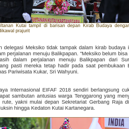
ltanan Kutai tampil di barisan depan Kirab Budaya den
ikawal prajurit
 delegasi Meksiko tidak tampak dalam kirab budaya in
am perjalanan menuju Balikpapan. "Meksiko belum bisa
asih dalam perjalanan menuju Balikpapan dari Su
Yang pasti mereka tetap hadir pada saat pembukaan E
as Pariwisata Kukar, Sri Wahyuni.
aya Internasional EIFAF 2018 sendiri berlangsung cu
pat sambutan antusias warga Tenggarong yang meny
 rute, yakni mulai depan Sekretariat Gerbang Raja d
ksin hingga Kedaton Kutai Kartanegara.