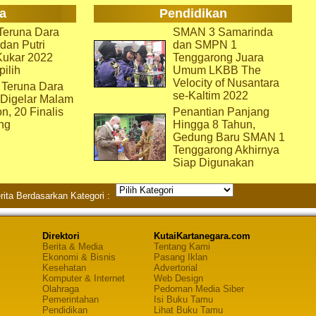
a
Pendidikan
eruna Dara
SMAN 3 Samarinda
dan Putri
dan SMPN 1
Kukar 2022
Tenggarong Juara
pilih
Umum LKBB The
Velocity of Nusantara
 Teruna Dara
se-Kaltim 2022
 Digelar Malam
on, 20 Finalis
Penantian Panjang
ng
Hingga 8 Tahun,
Gedung Baru SMAN 1
Tenggarong Akhirnya
Siap Digunakan
rita Berdasarkan Kategori :
Direktori
KutaiKartanegara.com
Berita & Media
Tentang Kami
Ekonomi & Bisnis
Pasang Iklan
Kesehatan
Advertorial
Komputer & Internet
Web Design
Olahraga
Pedoman Media Siber
Pemerintahan
Isi Buku Tamu
Pendidikan
Lihat Buku Tamu