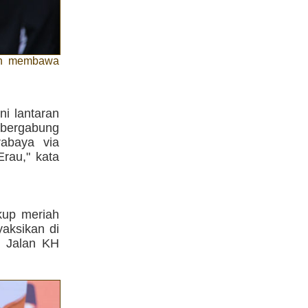
gan membawa
i lantaran
 bergabung
rabaya via
rau," kata
kup meriah
aksikan di
i Jalan KH