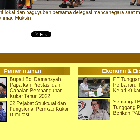
ni lokal dan paguyuban bersama delegasi mancanegara saat me
khmad Muksin
Pemerintahan
Ekonomi & Bi
Bupati Edi Damansyah
PT Tunggan
Paparkan Prestasi dan
Perbaharu
Capaian Pembangunan
Kejari Kuka
Kukar Tahun 2022
Semangat B
32 Pejabat Struktural dan
Tunggang P
Fungsional Pemkab Kukar
Berikan PA
Dimutasi