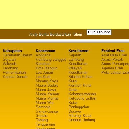
Arsip Berita Berdasarkan Tahun :
Kabupaten
Kecamatan
Kesultanan
Festival Erau
Gambaran Umum
Anggana
Sejarah
Asal Mula Erau
Sejarah
Kembang Janggut
Lambang
Acara Pokok
Wilayah
Kenohan
Kesultanan
Acara Penunjan
Lambang
Kota Bangun
Wilayah
Agenda Erau
Pemerintahan
Loa Janan
Kesultanan
Peta Lokasi Era
Kepala Daerah
Loa Kulu
Silsilah Sultan
Marang Kayu
Kutai
Muara Badak
Keraton Kutai
Muara Jawa
Gelar
Muara Kaman
Kebangsawanan
Muara Muntai
Ketopong Sultan
Muara Wis
Kutai
Samboja
Peninggalan
Sanga-Sanga
Budaya
Sebulu
Mitologi Kutai
Tabang
Undang Undang
Tenggarong
Tenggarong