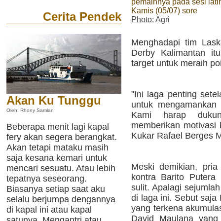
pemainnya pada sesi lati
Kamis (05/07) sore
Cerita Pendek
Photo:
Agri
Menghadapi tim Laska
Derby Kalimantan it
target untuk meraih p
"Ini laga penting sete
Akan Ku Tunggu
untuk mengamankan p
Oleh: Rhony Samlan
Kami harap dukun
memberikan motivasi ke
Beberapa menit lagi kapal
Kukar Rafael Berges M
fery akan segera berangkat.
Akan tetapi mataku masih
saja kesana kemari untuk
Meski demikian, pria
mencari sesuatu. Atau lebih
kontra Barito Putera
tepatnya seseorang.
sulit. Apalagi sejuml
Biasanya setiap saat aku
di laga ini. Sebut sa
selalu berjumpa dengannya
yang terkena akumulas
di kapal ini atau kapal
David Maulana yang 
satunya. Mengantri atau