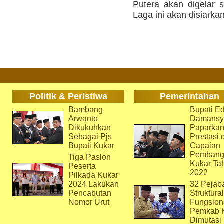
Putera akan digelar s
Laga ini akan disiarkan
Politik & Peristiwa
Pemerintahan
Bambang
Bupati Ed
Arwanto
Damansy
Dikukuhkan
Paparka
Sebagai Pjs
Prestasi 
Bupati Kukar
Capaian
Pembang
Tiga Paslon
Kukar Ta
Peserta
2022
Pilkada Kukar
2024 Lakukan
32 Pejab
Pencabutan
Struktura
Nomor Urut
Fungsion
Pemkab 
Dimutasi