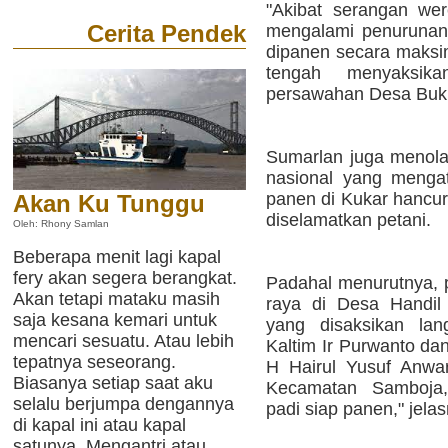
"Akibat serangan wer
Cerita Pendek
mengalami penurunan
dipanen secara maksim
tengah menyaksik
persawahan Desa Buk
Sumarlan juga menolak
nasional yang menga
panen di Kukar hancur
Akan Ku Tunggu
diselamatkan petani.
Oleh: Rhony Samlan
Beberapa menit lagi kapal
fery akan segera berangkat.
Padahal menurutnya, p
Akan tetapi mataku masih
raya di Desa Handil
saja kesana kemari untuk
yang disaksikan lan
mencari sesuatu. Atau lebih
Kaltim Ir Purwanto da
tepatnya seseorang.
H Hairul Yusuf Anwa
Biasanya setiap saat aku
Kecamatan Samboja,
selalu berjumpa dengannya
padi siap panen," jela
di kapal ini atau kapal
satunya. Mengantri atau