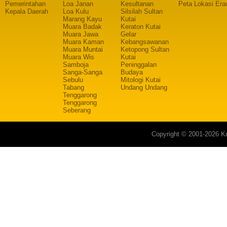
Pemerintahan
Loa Janan
Kesultanan
Peta Lokasi Era
Kepala Daerah
Loa Kulu
Silsilah Sultan
Marang Kayu
Kutai
Muara Badak
Keraton Kutai
Muara Jawa
Gelar
Muara Kaman
Kebangsawanan
Muara Muntai
Ketopong Sultan
Muara Wis
Kutai
Samboja
Peninggalan
Sanga-Sanga
Budaya
Sebulu
Mitologi Kutai
Tabang
Undang Undang
Tenggarong
Tenggarong
Seberang
Copyright © 2001-2026 Ku