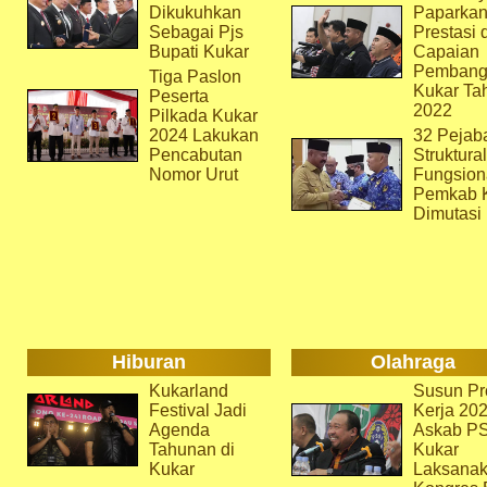
Dikukuhkan
Paparka
Sebagai Pjs
Prestasi 
Bupati Kukar
Capaian
Pembang
Tiga Paslon
Kukar Ta
Peserta
2022
Pilkada Kukar
2024 Lakukan
32 Pejab
Pencabutan
Struktura
Nomor Urut
Fungsion
Pemkab 
Dimutasi
Hiburan
Olahraga
Kukarland
Susun Pr
Festival Jadi
Kerja 202
Agenda
Askab P
Tahunan di
Kukar
Kukar
Laksana