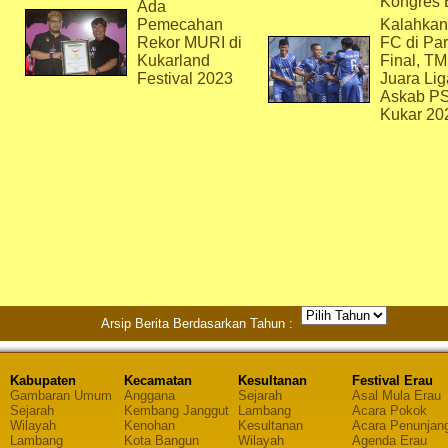
Kongres 
Ada
Pemecahan
Kalahkan
Rekor MURI di
FC di Par
Kukarland
Final, T
Festival 2023
Juara Lig
Askab P
Kukar 20
Arsip Berita Berdasarkan Tahun :
Kabupaten
Kecamatan
Kesultanan
Festival Erau
Gambaran Umum
Anggana
Sejarah
Asal Mula Erau
Sejarah
Kembang Janggut
Lambang
Acara Pokok
Wilayah
Kenohan
Kesultanan
Acara Penunjan
Lambang
Kota Bangun
Wilayah
Agenda Erau