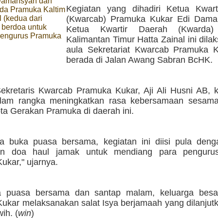
Damansyah dan
Kegiatan yang dihadiri Ketua Kwar
da Pramuka Kaltim
l (kedua dari
(Kwarcab) Pramuka Kukar Edi Dama
 berdoa untuk
Ketua Kwartir Daerah (Kwarda)
engurus Pramuka
Kalimantan Timur Hatta Zainal ini dila
aula Sekretariat Kwarcab Pramuka 
berada di Jalan Awang Sabran BcHK.
ekretaris Kwarcab Pramuka Kukar, Aji Ali Husni AB, k
dalam rangka meningkatkan rasa kebersamaan sesam
ta Gerakan Pramuka di daerah ini.
a buka puasa bersama, kegiatan ini diisi pula den
n doa haul jamak untuk mendiang para penguru
ukar," ujarnya.
a puasa bersama dan santap malam, keluarga besa
ukar melaksanakan salat Isya berjamaah yang dilanjut
ih. (
win
)