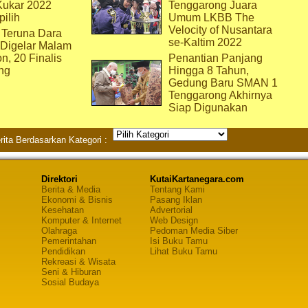
Kukar 2022
Tenggarong Juara
pilih
Umum LKBB The
Velocity of Nusantara
 Teruna Dara
se-Kaltim 2022
 Digelar Malam
on, 20 Finalis
Penantian Panjang
ng
Hingga 8 Tahun,
Gedung Baru SMAN 1
Tenggarong Akhirnya
Siap Digunakan
rita Berdasarkan Kategori :
Direktori
KutaiKartanegara.com
Berita & Media
Tentang Kami
Ekonomi & Bisnis
Pasang Iklan
Kesehatan
Advertorial
Komputer & Internet
Web Design
Olahraga
Pedoman Media Siber
Pemerintahan
Isi Buku Tamu
Pendidikan
Lihat Buku Tamu
Rekreasi & Wisata
Seni & Hiburan
Sosial Budaya