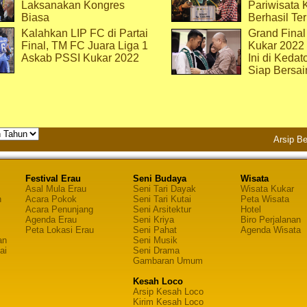
Laksanakan Kongres
Pariwisata 
Biasa
Berhasil Ter
Kalahkan LIP FC di Partai
Grand Final
Final, TM FC Juara Liga 1
Kukar 2022
Askab PSSI Kukar 2022
Ini di Kedat
Siap Bersai
Arsip Be
Festival Erau
Seni Budaya
Wisata
Asal Mula Erau
Seni Tari Dayak
Wisata Kukar
n
Acara Pokok
Seni Tari Kutai
Peta Wisata
Acara Penunjang
Seni Arsitektur
Hotel
Agenda Erau
Seni Kriya
Biro Perjalanan
Peta Lokasi Erau
Seni Pahat
Agenda Wisata
an
Seni Musik
ai
Seni Drama
Gambaran Umum
Kesah Loco
Arsip Kesah Loco
Kirim Kesah Loco