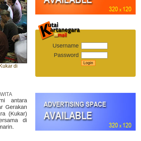
Username
Password
Kukar di
 WITA
hmi antara
ar Gerakan
ra (Kukar)
ersama di
marin.