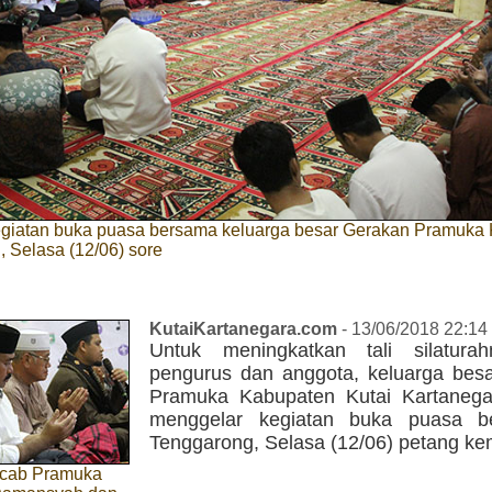
giatan buka puasa bersama keluarga besar Gerakan Pramuka 
 Selasa (12/06) sore
KutaiKartanegara.com
- 13/06/2018 22:14
Untuk meningkatkan tali silatura
pengurus dan anggota, keluarga bes
Pramuka Kabupaten Kutai Kartanega
menggelar kegiatan buka puasa b
Tenggarong, Selasa (12/06) petang ke
rcab Pramuka