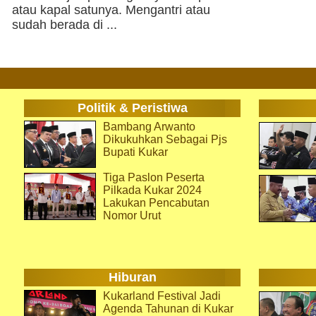
atau kapal satunya. Mengantri atau
sudah berada di ...
Politik & Peristiwa
Bambang Arwanto
Dikukuhkan Sebagai Pjs
Bupati Kukar
Tiga Paslon Peserta
Pilkada Kukar 2024
Lakukan Pencabutan
Nomor Urut
Hiburan
Kukarland Festival Jadi
Agenda Tahunan di Kukar