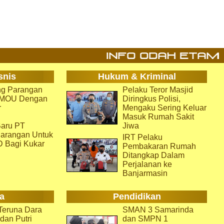
snis
Hukum & Kriminal
g Parangan
Pelaku Teror Masjid
i MOU Dengan
Diringkus Polisi,
r
Mengaku Sering Keluar
Masuk Rumah Sakit
aru PT
Jiwa
arangan Untuk
IRT Pelaku
D Bagi Kukar
Pembakaran Rumah
Ditangkap Dalam
Perjalanan ke
Banjarmasin
a
Pendidikan
eruna Dara
SMAN 3 Samarinda
dan Putri
dan SMPN 1