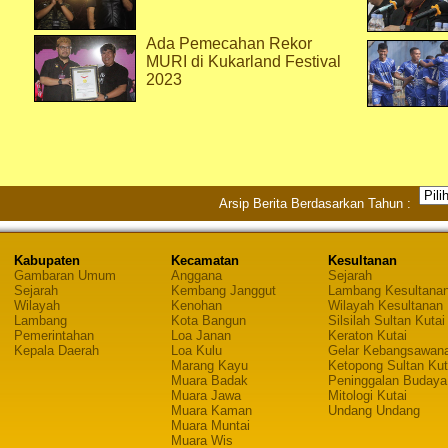
Ada Pemecahan Rekor
MURI di Kukarland Festival
2023
Arsip Berita Berdasarkan Tahun :
Kabupaten
Kecamatan
Kesultanan
Gambaran Umum
Anggana
Sejarah
Sejarah
Kembang Janggut
Lambang Kesultana
Wilayah
Kenohan
Wilayah Kesultanan
Lambang
Kota Bangun
Silsilah Sultan Kutai
Pemerintahan
Loa Janan
Keraton Kutai
Kepala Daerah
Loa Kulu
Gelar Kebangsawan
Marang Kayu
Ketopong Sultan Kut
Muara Badak
Peninggalan Budaya
Muara Jawa
Mitologi Kutai
Muara Kaman
Undang Undang
Muara Muntai
Muara Wis