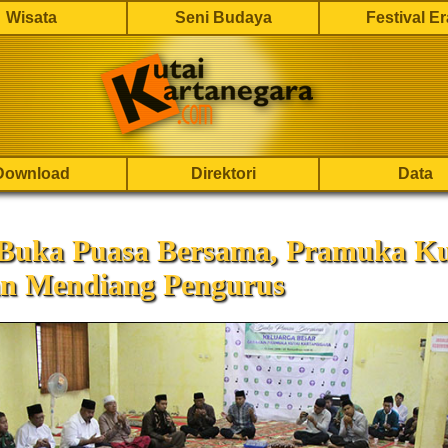
Wisata
Seni Budaya
Festival E
Download
Direktori
Data
 Buka Puasa Bersama, Pramuka K
n Mendiang Pengurus