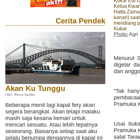
Kukar Edi 
Ketua Kwar
Hatta Zaina
kanan) saat
Cerita Pendek
mendiang p
Kukar
Photo:
Agri
Menurut S
digelar 
dan anggo
Akan Ku Tunggu
"Tak hany
Oleh: Rhony Samlan
pembacaa
Pramuka K
Beberapa menit lagi kapal fery akan
segera berangkat. Akan tetapi mataku
masih saja kesana kemari untuk
Usai buk
mencari sesuatu. Atau lebih tepatnya
Pramuka K
seseorang. Biasanya setiap saat aku
salat Taraw
selalu berjumpa dengannya di kapal ini