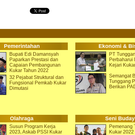
Pemerintahan
Ekonomi & Bi
Bupati Edi Damansyah
PT Tunggan
Paparkan Prestasi dan
Perbaharu
Capaian Pembangunan
Kejari Kuka
Kukar Tahun 2022
Semangat B
32 Pejabat Struktural dan
Tunggang P
Fungsional Pemkab Kukar
Berikan PA
Dimutasi
Olahraga
Seni Buday
Susun Program Kerja
Pemenang T
2023, Askab PSSI Kukar
Kukar 2022 