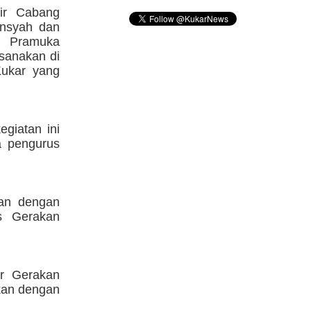
tir Cabang
nsyah dan
 Pramuka
ksanakan di
Kukar yang
egiatan ini
a pengurus
gan dengan
s Gerakan
r Gerakan
kan dengan