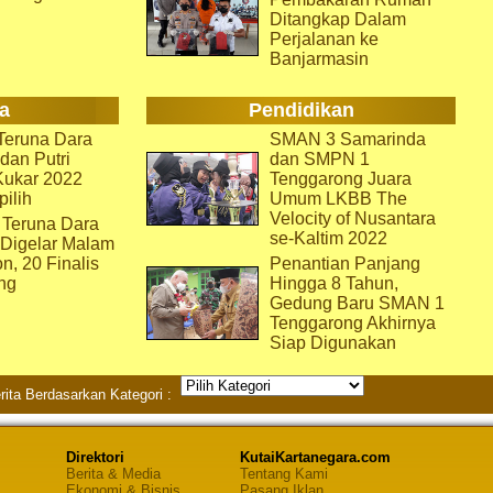
Ditangkap Dalam
Perjalanan ke
Banjarmasin
a
Pendidikan
eruna Dara
SMAN 3 Samarinda
dan Putri
dan SMPN 1
Kukar 2022
Tenggarong Juara
pilih
Umum LKBB The
Velocity of Nusantara
 Teruna Dara
se-Kaltim 2022
 Digelar Malam
on, 20 Finalis
Penantian Panjang
ng
Hingga 8 Tahun,
Gedung Baru SMAN 1
Tenggarong Akhirnya
Siap Digunakan
rita Berdasarkan Kategori :
Direktori
KutaiKartanegara.com
Berita & Media
Tentang Kami
Ekonomi & Bisnis
Pasang Iklan