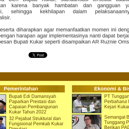
akan karena banyak hambatan dan gangguan y
pasi, sehingga kekhilapan dalam pelaksanaan
isir.
eserta diharapkan agar memanfaatkan momen ini deng
engan harapan agar implementasinya nanti dapat berjal
pesan Bupati Kukar seperti disampaikan AR Ruznie Oms.
Pemerintahan
Ekonomi & Bi
Bupati Edi Damansyah
PT Tunggan
Paparkan Prestasi dan
Perbaharu
Capaian Pembangunan
Kejari Kuka
Kukar Tahun 2022
Semangat B
32 Pejabat Struktural dan
Tunggang P
Fungsional Pemkab Kukar
Berikan PA
Dimutasi