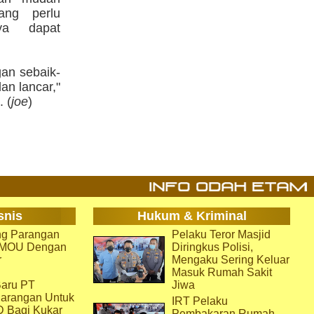
ang perlu
nya dapat
an sebaik-
an lancar,"
 (
joe
)
snis
Hukum & Kriminal
g Parangan
Pelaku Teror Masjid
i MOU Dengan
Diringkus Polisi,
r
Mengaku Sering Keluar
Masuk Rumah Sakit
aru PT
Jiwa
arangan Untuk
IRT Pelaku
D Bagi Kukar
Pembakaran Rumah