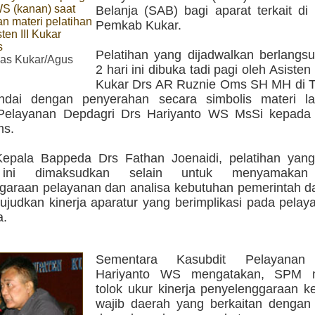
WS (kanan) saat
Belanja (SAB) bagi aparat terkait di
n materi pelatihan
Pemkab Kukar.
ten III Kukar
s
Pelatihan yang dijadwalkan berlangs
s Kukar/Agus
2 hari ini dibuka tadi pagi oleh Asiste
Kukar Drs AR Ruznie Oms SH MH di 
ndai dengan penyerahan secara simbolis materi la
Pelayanan Depdagri Drs Hariyanto WS MsSi kepada A
ms.
epala Bappeda Drs Fathan Joenaidi, pelatihan yang 
 ini dimaksudkan selain untuk menyamakan 
garaan pelayanan dan analisa kebutuhan pemerintah da
judkan kinerja aparatur yang berimplikasi pada pelay
a.
Sementara Kasubdit Pelayanan 
Hariyanto WS mengatakan, SPM 
tolok ukur kinerja penyelenggaraan 
wajib daerah yang berkaitan dengan