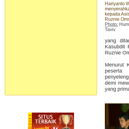
Hariyanto 
menyerahka
kepada Asis
Ruznie Om
Photo:
Huma
Taviv
yang dita
Kasubdit 
Ruznie O
Menurut K
peserta
penyeleng
demi mewu
yang prim