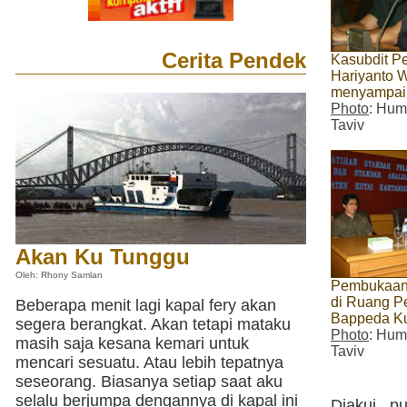
Cerita Pendek
Kasubdit P
Hariyanto W
menyampai
Photo
: Hum
Taviv
Akan Ku Tunggu
Oleh: Rhony Samlan
Pembukaan
di Ruang P
Beberapa menit lagi kapal fery akan
Bappeda Ku
segera berangkat. Akan tetapi mataku
Photo
: Hum
masih saja kesana kemari untuk
Taviv
mencari sesuatu. Atau lebih tepatnya
seseorang. Biasanya setiap saat aku
selalu berjumpa dengannya di kapal ini
Diakui pu