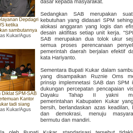
dasar kepada masyarakat.
Sedangkan SAB merupakan suatu
elayanan Depdagri
kebutuhan yang didasari SPM sehingg
S ketika
alokasi anggaran yang logis dan efi
kan sambutannya
desain aktifitas setiap unit kerja. 
as Kukar/Agus
SAB merupakan dua tolok ukur se
semua proses perencanaan penyel
pemerintah daerah berjalan efektif da
kata Hariyanto.
Sementara Bupati Kukar dalam sambuta
yang disampaikan Ruznie Oms me
prinsip implemnetasi SAB dan SPM i
dukungan percepatan pencapaian vi
 Diklat SPM-SAB
Dayaku Tahap II yakni men
ertemuan Kantor
pemerintahan Kabupaten Kukar yan
kar tadi siang
bersih, berlandaskan azas keadilan, 
as Kukar/Agus
dan demokrasi, menuju masyara
bermutu dan mandiri.
la oleh Bupati Kukar, standarisasi tersebut tida