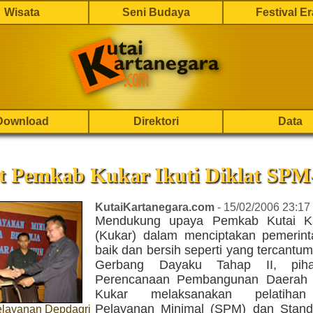
Wisata
Seni Budaya
Festival E
Download
Direktori
Data
t Pemkab Kukar Ikuti Diklat SP
KutaiKartanegara.com
- 15/02/2006 23:17
Mendukung upaya Pemkab Kutai Ka
(Kukar) dalam menciptakan pemerin
baik dan bersih seperti yang tercantum
Gerbang Dayaku Tahap II, pih
Perencanaan Pembangunan Daerah 
Kukar melaksanakan pelatihan
Pelayanan Minimal (SPM) dan Standa
elayanan Depdagri