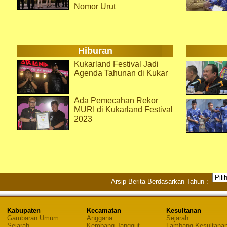
Nomor Urut
Hiburan
Kukarland Festival Jadi
Agenda Tahunan di Kukar
Ada Pemecahan Rekor
MURI di Kukarland Festival
2023
Arsip Berita Berdasarkan Tahun :
Kabupaten
Kecamatan
Kesultanan
Gambaran Umum
Anggana
Sejarah
Sejarah
Kembang Janggut
Lambang Kesultana