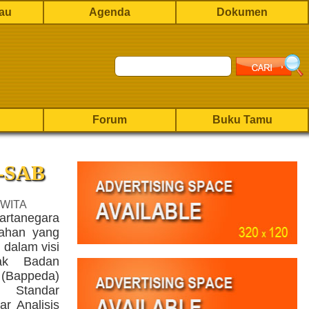
rau
Agenda
Dokumen
Forum
Buku Tamu
M-SAB
 WITA
rtanegara
tahan yang
 dalam visi
ak Badan
(Bappeda)
 Standar
r Analisis