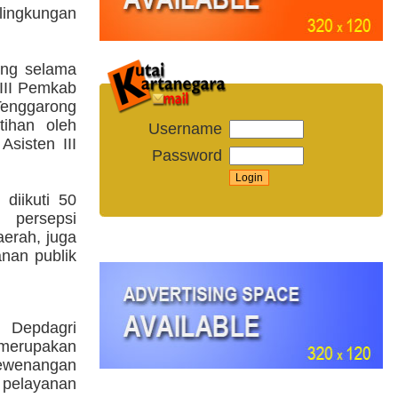
 lingkungan
ung selama
n III Pemkab
Tenggarong
tihan oleh
Username
sisten III
Password
diikuti 50
persepsi
erah, juga
anan publik
Depdagri
merupakan
kewenangan
 pelayanan