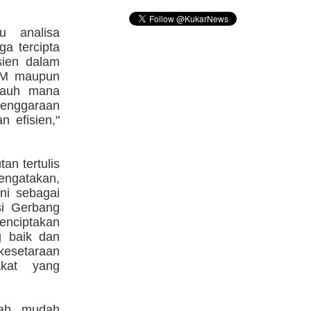
 analisa
a tercipta
sien dalam
"SPM maupun
jauh mana
enggaraan
n efisien,"
n tertulis
ngatakan,
ni sebagai
si Gerbang
ciptakan
g baik dan
kesetaraan
kat yang
klah mudah