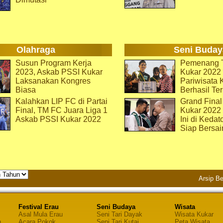
Olahraga
Seni Buday
Susun Program Kerja
Pemenang T
2023, Askab PSSI Kukar
Kukar 2022 
Laksanakan Kongres
Pariwisata 
Biasa
Berhasil Ter
Kalahkan LIP FC di Partai
Grand Final
Final, TM FC Juara Liga 1
Kukar 2022
Askab PSSI Kukar 2022
Ini di Kedat
Siap Bersai
Arsip Be
Festival Erau
Seni Budaya
Wisata
Asal Mula Erau
Seni Tari Dayak
Wisata Kukar
n
Acara Pokok
Seni Tari Kutai
Peta Wisata