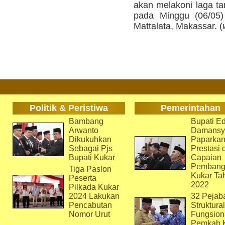
akan melakoni laga 
pada Minggu (06/05)
Mattalata, Makassar. (
Politik & Peristiwa
Pemerintahan
Bambang
Bupati Ed
Arwanto
Damansy
Dikukuhkan
Paparka
Sebagai Pjs
Prestasi 
Bupati Kukar
Capaian
Pembang
Tiga Paslon
Kukar Ta
Peserta
2022
Pilkada Kukar
2024 Lakukan
32 Pejab
Pencabutan
Struktura
Nomor Urut
Fungsion
Pemkab 