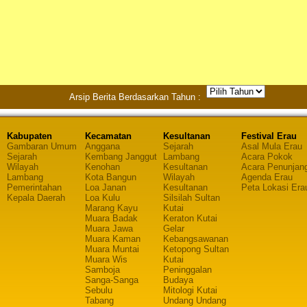
Arsip Berita Berdasarkan Tahun :
Kabupaten
Kecamatan
Kesultanan
Festival Erau
Gambaran Umum
Anggana
Sejarah
Asal Mula Erau
Sejarah
Kembang Janggut
Lambang
Acara Pokok
Wilayah
Kenohan
Kesultanan
Acara Penunjan
Lambang
Kota Bangun
Wilayah
Agenda Erau
Pemerintahan
Loa Janan
Kesultanan
Peta Lokasi Era
Kepala Daerah
Loa Kulu
Silsilah Sultan
Marang Kayu
Kutai
Muara Badak
Keraton Kutai
Muara Jawa
Gelar
Muara Kaman
Kebangsawanan
Muara Muntai
Ketopong Sultan
Muara Wis
Kutai
Samboja
Peninggalan
Sanga-Sanga
Budaya
Sebulu
Mitologi Kutai
Tabang
Undang Undang