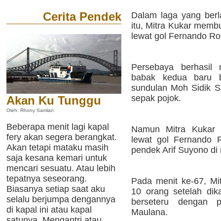
Cerita Pendek
Dalam laga yang berl
itu, Mitra Kukar memb
lewat gol Fernando Rod
Persebaya berhasil
babak kedua baru be
sundulan Moh Sidik S
sepak pojok.
Akan Ku Tunggu
Oleh: Rhony Samlan
Beberapa menit lagi kapal
Namun Mitra Kukar
fery akan segera berangkat.
lewat gol Fernando 
Akan tetapi mataku masih
pendek Arif Suyono di 
saja kesana kemari untuk
mencari sesuatu. Atau lebih
tepatnya seseorang.
Pada menit ke-67, Mi
Biasanya setiap saat aku
10 orang setelah dik
selalu berjumpa dengannya
berseteru dengan 
di kapal ini atau kapal
Maulana.
satunya. Mengantri atau