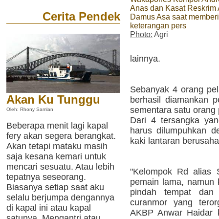
Anas dan Kasat Reskrim
Cerita Pendek
Damus Asa saat member
keterangan pers
Photo:
Agri
lainnya.
Sebanyak 4 orang pela
Akan Ku Tunggu
berhasil diamankan pe
sementara satu orang 
Oleh: Rhony Samlan
Dari 4 tersangka ya
Beberapa menit lagi kapal
harus dilumpuhkan d
fery akan segera berangkat.
kaki lantaran berusaha 
Akan tetapi mataku masih
saja kesana kemari untuk
mencari sesuatu. Atau lebih
"Kelompok Rd alias 
tepatnya seseorang.
pemain lama, namun k
Biasanya setiap saat aku
pindah tempat dan 
selalu berjumpa dengannya
curanmor yang terorg
di kapal ini atau kapal
AKBP Anwar Haidar k
satunya. Mengantri atau