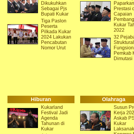
Dikukuhkan
Paparka
Sebagai Pjs
Prestasi 
Bupati Kukar
Capaian
Pembang
Tiga Paslon
Kukar Ta
Peserta
2022
Pilkada Kukar
2024 Lakukan
32 Pejab
Pencabutan
Struktura
Nomor Urut
Fungsion
Pemkab 
Dimutasi
Hiburan
Olahraga
Kukarland
Susun Pr
Festival Jadi
Kerja 202
Agenda
Askab P
Tahunan di
Kukar
Kukar
Laksana