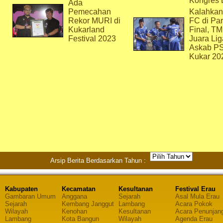
Kongres 
Ada
Pemecahan
Kalahkan
Rekor MURI di
FC di Par
Kukarland
Final, T
Festival 2023
Juara Lig
Askab P
Kukar 20
Arsip Berita Berdasarkan Tahun :
Kabupaten
Kecamatan
Kesultanan
Festival Erau
Gambaran Umum
Anggana
Sejarah
Asal Mula Erau
Sejarah
Kembang Janggut
Lambang
Acara Pokok
Wilayah
Kenohan
Kesultanan
Acara Penunjan
Lambang
Kota Bangun
Wilayah
Agenda Erau