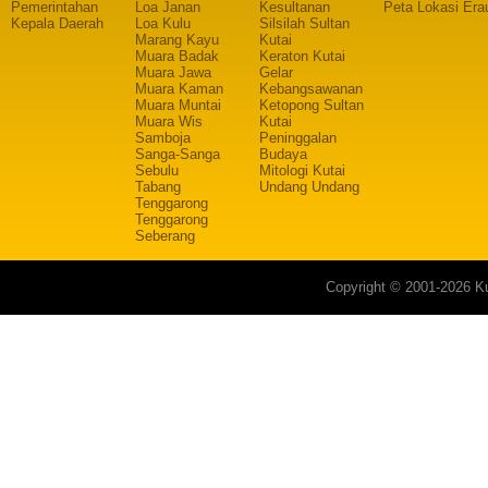
Pemerintahan
Loa Janan
Kesultanan
Peta Lokasi Era
Kepala Daerah
Loa Kulu
Silsilah Sultan
Marang Kayu
Kutai
Muara Badak
Keraton Kutai
Muara Jawa
Gelar
Muara Kaman
Kebangsawanan
Muara Muntai
Ketopong Sultan
Muara Wis
Kutai
Samboja
Peninggalan
Sanga-Sanga
Budaya
Sebulu
Mitologi Kutai
Tabang
Undang Undang
Tenggarong
Tenggarong
Seberang
Copyright © 2001-2026 Ku