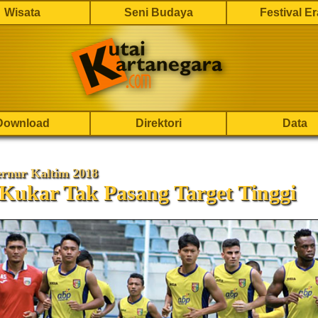
Wisata
Seni Budaya
Festival E
Download
Direktori
Data
ernur Kaltim 2018
Kukar Tak Pasang Target Tinggi