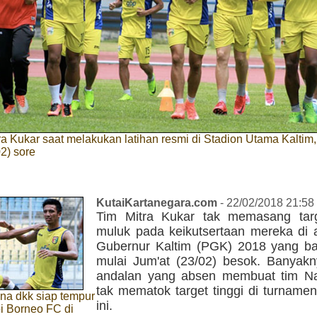
a Kukar saat melakukan latihan resmi di Stadion Utama Kaltim,
2) sore
KutaiKartanegara.com
- 22/02/2018 21:58
Tim Mitra Kukar tak memasang tar
muluk pada keikutsertaan mereka di a
Gubernur Kaltim (PGK) 2018 yang bak
mulai Jum'at (23/02) besok. Banyak
andalan yang absen membuat tim N
tak mematok target tinggi di turname
na dkk siap tempur
ini.
 Borneo FC di