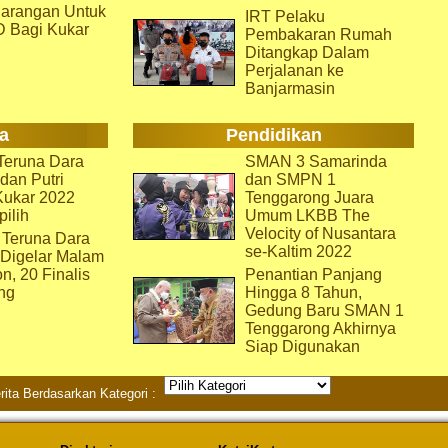
arangan Untuk
IRT Pelaku
D Bagi Kukar
Pembakaran Rumah
Ditangkap Dalam
Perjalanan ke
Banjarmasin
a
Pendidikan
eruna Dara
SMAN 3 Samarinda
dan Putri
dan SMPN 1
Kukar 2022
Tenggarong Juara
pilih
Umum LKBB The
Velocity of Nusantara
 Teruna Dara
se-Kaltim 2022
 Digelar Malam
on, 20 Finalis
Penantian Panjang
ng
Hingga 8 Tahun,
Gedung Baru SMAN 1
Tenggarong Akhirnya
Siap Digunakan
rita Berdasarkan Kategori :