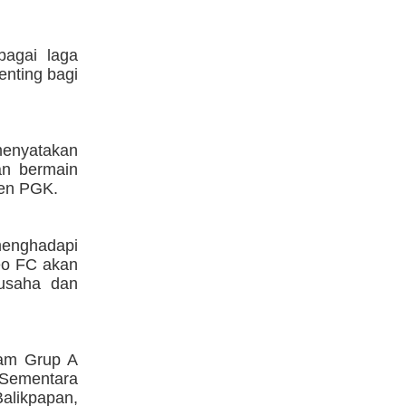
bagai laga
enting bagi
menyatakan
an bermain
en PGK.
menghadapi
eo FC akan
rusaha dan
lam Grup A
 Sementara
Balikpapan,