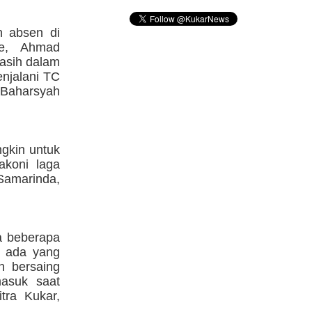
n absen di
e, Ahmad
masih dalam
njalani TC
 Baharsyah
gkin untuk
akoni laga
Samarinda,
da beberapa
a ada yang
n bersaing
masuk saat
tra Kukar,