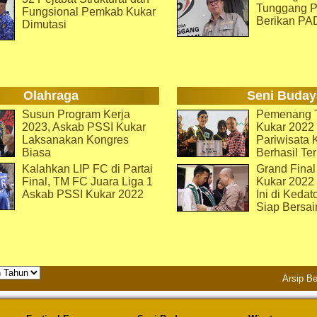
Tunggang P
Fungsional Pemkab Kukar
Berikan PA
Dimutasi
Olahraga
Seni Buday
Susun Program Kerja
Pemenang T
2023, Askab PSSI Kukar
Kukar 2022 
Laksanakan Kongres
Pariwisata 
Biasa
Berhasil Ter
Kalahkan LIP FC di Partai
Grand Final
Final, TM FC Juara Liga 1
Kukar 2022
Askab PSSI Kukar 2022
Ini di Kedat
Siap Bersai
Arsip Be