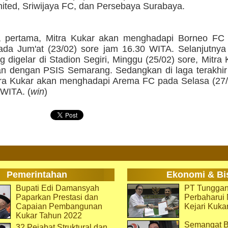
ited, Sriwijaya FC, dan Persebaya Surabaya.
 pertama, Mitra Kukar akan menghadapi Borneo FC 
ada Jum'at (23/02) sore jam 16.30 WITA. Selanjutnya
 digelar di Stadion Segiri, Minggu (25/02) sore, Mitra
n dengan PSIS Semarang. Sedangkan di laga terakhir 
itra Kukar akan menghadapi Arema FC pada Selasa (27
 WITA. (
win
)
Pemerintahan
Ekonomi & Bi
Bupati Edi Damansyah
PT Tunggan
Paparkan Prestasi dan
Perbaharu
Capaian Pembangunan
Kejari Kuka
Kukar Tahun 2022
Semangat B
32 Pejabat Struktural dan