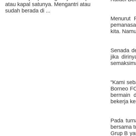
atau kapal satunya. Mengantri atau
sudah berada di ...
Menurut 
pemanasan 
kita. Namu
Senada de
jika diri
semaksima
"Kami seb
Borneo FC
bermain 
bekerja ke
Pada tur
bersama t
Grup B ya