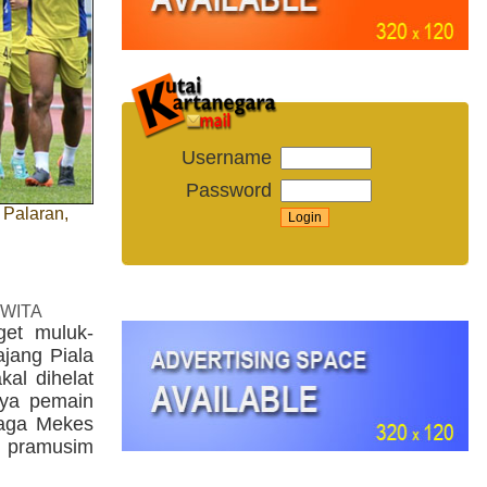
Username
Password
 Palaran,
 WITA
get muluk-
jang Piala
al dihelat
nya pemain
aga Mekes
n pramusim