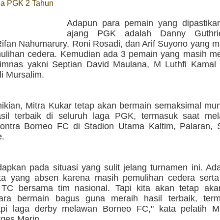
na PGK 2 Tahun
Adapun para pemain yang dipastika
ajang PGK adalah Danny Guthri
Rifan Nahumarury, Roni Rosadi, dan Arif Suyono yang 
ulihan cedera. Kemudian ada 3 pemain yang masih me
imnas yakni Septian David Maulana, M Luthfi Kamal
i Mursalim.
ikian, Mitra Kukar tetap akan bermain semaksimal mun
sil terbaik di seluruh laga PGK, termasuk saat mel
ontra Borneo FC di Stadion Utama Kaltim, Palaran, 
e.
dapkan pada situasi yang sulit jelang turnamen ini. A
ta yang absen karena masih pemulihan cedera sert
 TC bersama tim nasional. Tapi kita akan tetap aka
ara bermain bagus guna meraih hasil terbaik, ter
i laga derby melawan Borneo FC," kata pelatih Mi
rges Marin.