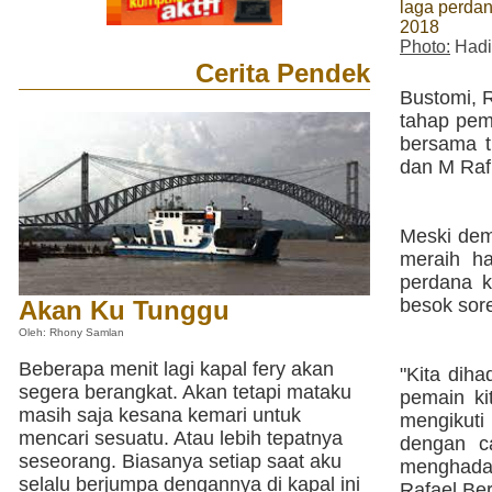
laga perda
2018
Photo:
Hadi
Cerita Pendek
Bustomi, 
tahap pem
bersama t
dan M Rafl
Meski dem
meraih ha
perdana k
besok sor
Akan Ku Tunggu
Oleh: Rhony Samlan
Beberapa menit lagi kapal fery akan
"Kita diha
segera berangkat. Akan tetapi mataku
pemain ki
masih saja kesana kemari untuk
mengikuti
mencari sesuatu. Atau lebih tepatnya
dengan c
seseorang. Biasanya setiap saat aku
menghadap
selalu berjumpa dengannya di kapal ini
Rafael Be