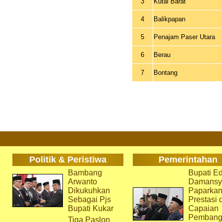
3
Kutai Barat
4
Balikpapan
5
Penajam Paser Utara
6
Berau
7
Bontang
Politik & Peristiwa
Pemerintahan
Bambang
Bupati Ed
Arwanto
Damansy
Dikukuhkan
Paparka
Sebagai Pjs
Prestasi 
Bupati Kukar
Capaian
Pembang
Tiga Paslon