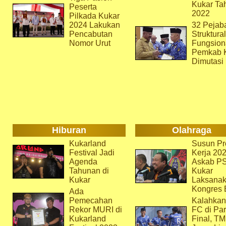
Kukar Ta
Peserta
2022
Pilkada Kukar
2024 Lakukan
32 Pejab
Pencabutan
Struktura
Nomor Urut
Fungsion
Pemkab 
Dimutasi
Hiburan
Olahraga
Kukarland
Susun Pr
Festival Jadi
Kerja 202
Agenda
Askab P
Tahunan di
Kukar
Kukar
Laksana
Kongres 
Ada
Pemecahan
Kalahkan
Rekor MURI di
FC di Par
Kukarland
Final, T