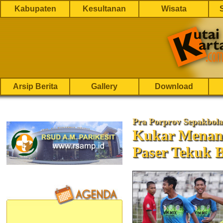
Kabupaten
Kesultanan
Wisata
Arsip Berita
Gallery
Download
Pra Porprov Sepakbola
Kukar Menang
Paser Tekuk 