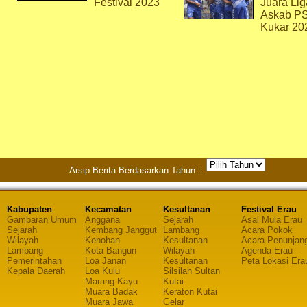
Festival 2023
Juara Lig
Askab P
Kukar 20
Arsip Berita Berdasarkan Tahun :
Kabupaten
Kecamatan
Kesultanan
Festival Erau
Gambaran Umum
Anggana
Sejarah
Asal Mula Erau
Sejarah
Kembang Janggut
Lambang
Acara Pokok
Wilayah
Kenohan
Kesultanan
Acara Penunjan
Lambang
Kota Bangun
Wilayah
Agenda Erau
Pemerintahan
Loa Janan
Kesultanan
Peta Lokasi Era
Kepala Daerah
Loa Kulu
Silsilah Sultan
Marang Kayu
Kutai
Muara Badak
Keraton Kutai
Muara Jawa
Gelar