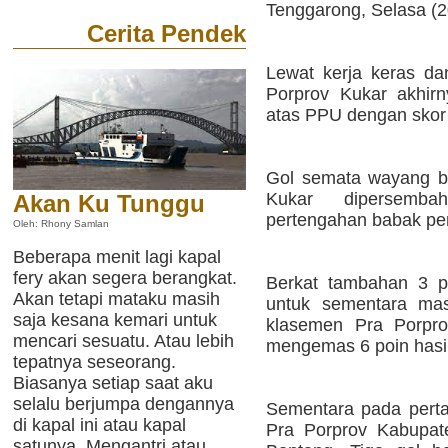
Tenggarong, Selasa (2
Cerita Pendek
Lewat kerja keras da
Porprov Kukar akhi
atas PPU dengan skor t
Gol semata wayang b
Kukar dipersemb
Akan Ku Tunggu
pertengahan babak per
Oleh: Rhony Samlan
Beberapa menit lagi kapal
fery akan segera berangkat.
Berkat tambahan 3 p
Akan tetapi mataku masih
untuk sementara mas
saja kesana kemari untuk
klasemen Pra Porpro
mencari sesuatu. Atau lebih
mengemas 6 poin hasil
tepatnya seseorang.
Biasanya setiap saat aku
selalu berjumpa dengannya
Sementara pada pertan
di kapal ini atau kapal
Pra Porprov Kabupat
satunya. Mengantri atau