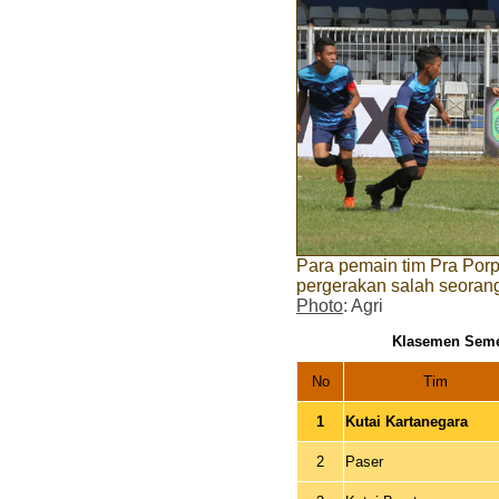
Para pemain tim Pra Porp
pergerakan salah seorang
Photo
: Agri
Klasemen Seme
No
Tim
1
Kutai Kartanegara
2
Paser