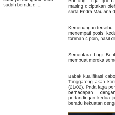
Bontang. Tiga gol b
sudah berada di ...
masing diciptakan oleh
serta Endra Maulana d
Kemenangan tersebut
menempati posisi ked
torehan 4 poin, hasil d
Sementara bagi Bont
membuat mereka semak
Babak kualifikasi cab
Tenggarong akan kem
(21/02). Pada laga p
berhadapan deng
pertandingan kedua j
beradu kekuatan denga