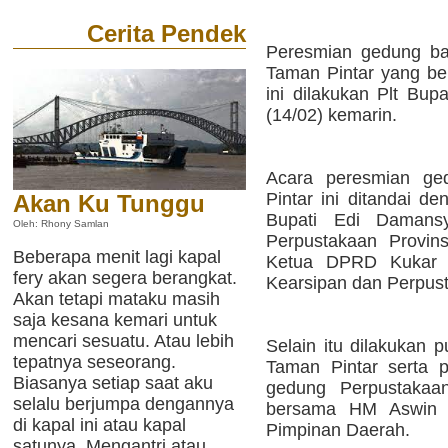
Cerita Pendek
Peresmian gedung ba
Taman Pintar yang be
ini dilakukan Plt Bu
(14/02) kemarin.
Acara peresmian ge
Pintar ini ditandai d
Akan Ku Tunggu
Bupati Edi Damansy
Oleh: Rhony Samlan
Perpustakaan Provin
Beberapa menit lagi kapal
Ketua DPRD Kukar S
fery akan segera berangkat.
Kearsipan dan Perpust
Akan tetapi mataku masih
saja kesana kemari untuk
mencari sesuatu. Atau lebih
Selain itu dilakukan p
tepatnya seseorang.
Taman Pintar serta 
Biasanya setiap saat aku
gedung Perpustaka
selalu berjumpa dengannya
bersama HM Aswin d
di kapal ini atau kapal
Pimpinan Daerah.
satunya. Mengantri atau