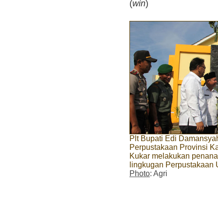
(
win
)
Plt Bupati Edi Damansya
Perpustakaan Provinsi K
Kukar melakukan penanam
lingkugan Perpustakaan
Photo
: Agri