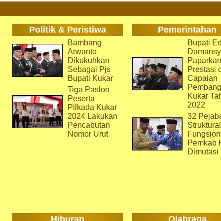
Politik & Peristiwa
Pemerintahan
Bambang
Bupati Ed
Arwanto
Damansy
Dikukuhkan
Paparka
Sebagai Pjs
Prestasi 
Bupati Kukar
Capaian
Pembang
Tiga Paslon
Kukar Ta
Peserta
2022
Pilkada Kukar
2024 Lakukan
32 Pejab
Pencabutan
Struktura
Nomor Urut
Fungsion
Pemkab 
Dimutasi
Hiburan
Olahraga