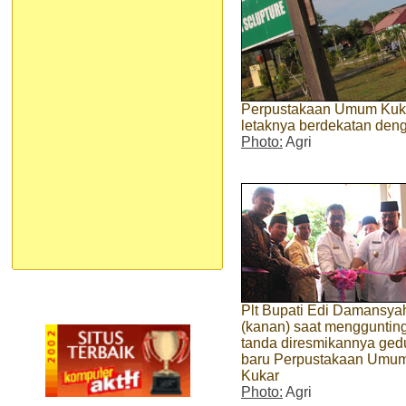
Perpustakaan Umum Kuka
letaknya berdekatan den
Photo:
Agri
Plt Bupati Edi Damansya
(kanan) saat menggunting
tanda diresmikannya ge
baru Perpustakaan Umu
Kukar
Photo:
Agri