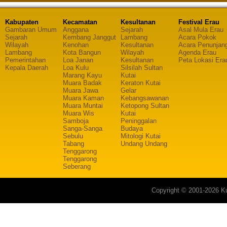
Kabupaten
Kecamatan
Kesultanan
Festival Erau
Gambaran Umum
Anggana
Sejarah
Asal Mula Erau
Sejarah
Kembang Janggut
Lambang
Acara Pokok
Wilayah
Kenohan
Kesultanan
Acara Penunjan
Lambang
Kota Bangun
Wilayah
Agenda Erau
Pemerintahan
Loa Janan
Kesultanan
Peta Lokasi Era
Kepala Daerah
Loa Kulu
Silsilah Sultan
Marang Kayu
Kutai
Muara Badak
Keraton Kutai
Muara Jawa
Gelar
Muara Kaman
Kebangsawanan
Muara Muntai
Ketopong Sultan
Muara Wis
Kutai
Samboja
Peninggalan
Sanga-Sanga
Budaya
Sebulu
Mitologi Kutai
Tabang
Undang Undang
Tenggarong
Tenggarong
Seberang
Copyright © 2001-2026 Ku