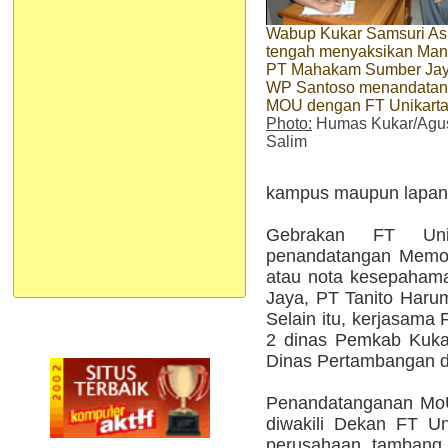
Wabup Kukar Samsuri As
tengah menyaksikan Man
PT Mahakam Sumber Ja
WP Santoso menandatan
MOU dengan FT Unikart
Photo:
Humas Kukar/Agu
Salim
kampus maupun lapan
Gebrakan FT Unik
penandatangan Memor
atau nota kesepaha
Jaya, PT Tanito Har
Selain itu, kerjasama F
2 dinas Pemkab Kuka
Dinas Pertambangan d
Penandatanganan MoU
diwakili Dekan FT U
perusahaan tambang