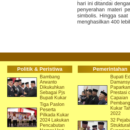
hari ini ditandai den
penyerahan materi pel
simbolis. Hingga saat
menghasilkan 400 lebih
Politik & Peristiwa
Pemerintahan
Bambang
Bupati Ed
Arwanto
Damansy
Dikukuhkan
Paparka
Sebagai Pjs
Prestasi 
Bupati Kukar
Capaian
Pembang
Tiga Paslon
Kukar Ta
Peserta
2022
Pilkada Kukar
2024 Lakukan
32 Pejab
Pencabutan
Struktura