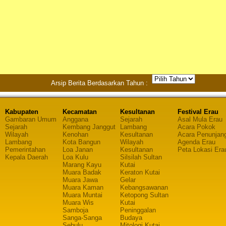
Arsip Berita Berdasarkan Tahun :
Kabupaten
Kecamatan
Kesultanan
Festival Erau
Gambaran Umum
Anggana
Sejarah
Asal Mula Erau
Sejarah
Kembang Janggut
Lambang
Acara Pokok
Wilayah
Kenohan
Kesultanan
Acara Penunjan
Lambang
Kota Bangun
Wilayah
Agenda Erau
Pemerintahan
Loa Janan
Kesultanan
Peta Lokasi Era
Kepala Daerah
Loa Kulu
Silsilah Sultan
Marang Kayu
Kutai
Muara Badak
Keraton Kutai
Muara Jawa
Gelar
Muara Kaman
Kebangsawanan
Muara Muntai
Ketopong Sultan
Muara Wis
Kutai
Samboja
Peninggalan
Sanga-Sanga
Budaya
Sebulu
Mitologi Kutai