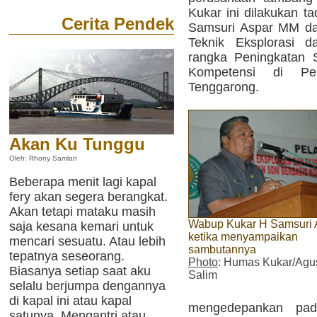
Kukar ini dilakukan t
Cerita Pendek
Samsuri Aspar MM da
Teknik Eksplorasi d
rangka Peningkatan 
Kompetensi di Pe
Tenggarong.
Akan Ku Tunggu
Oleh: Rhony Samlan
Beberapa menit lagi kapal
fery akan segera berangkat.
Akan tetapi mataku masih
Wabup Kukar H Samsuri 
saja kesana kemari untuk
ketika menyampaikan
mencari sesuatu. Atau lebih
sambutannya
tepatnya seseorang.
Photo
: Humas Kukar/Agu
Biasanya setiap saat aku
Salim
selalu berjumpa dengannya
di kapal ini atau kapal
mengedepankan pa
satunya. Mengantri atau