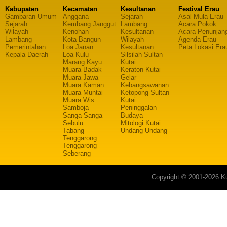
Kabupaten
Kecamatan
Kesultanan
Festival Erau
Gambaran Umum
Anggana
Sejarah
Asal Mula Erau
Sejarah
Kembang Janggut
Lambang
Acara Pokok
Wilayah
Kenohan
Kesultanan
Acara Penunjan
Lambang
Kota Bangun
Wilayah
Agenda Erau
Pemerintahan
Loa Janan
Kesultanan
Peta Lokasi Era
Kepala Daerah
Loa Kulu
Silsilah Sultan
Marang Kayu
Kutai
Muara Badak
Keraton Kutai
Muara Jawa
Gelar
Muara Kaman
Kebangsawanan
Muara Muntai
Ketopong Sultan
Muara Wis
Kutai
Samboja
Peninggalan
Sanga-Sanga
Budaya
Sebulu
Mitologi Kutai
Tabang
Undang Undang
Tenggarong
Tenggarong
Seberang
Copyright © 2001-2026 Ku