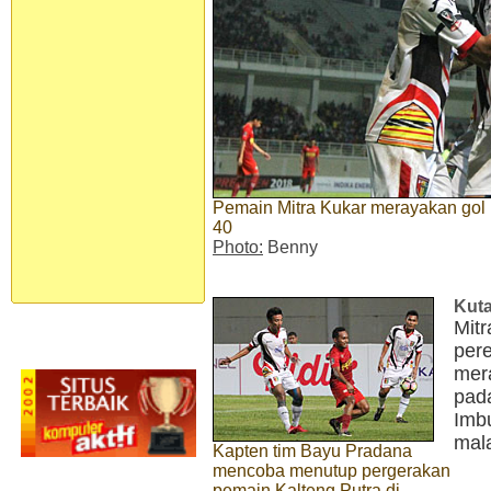
Pemain Mitra Kukar merayakan gol 
40
Photo:
Benny
Kut
Mit
per
mer
pad
Imb
mal
Kapten tim Bayu Pradana
mencoba menutup pergerakan
pemain Kalteng Putra di