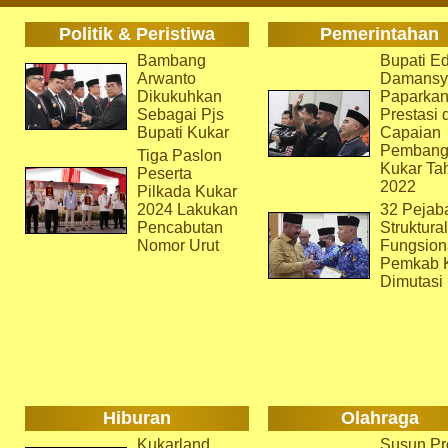
Politik & Peristiwa
Pemerintahan
Bambang
Bupati Ed
Arwanto
Damansy
Dikukuhkan
Paparka
Sebagai Pjs
Prestasi 
Bupati Kukar
Capaian
Pembang
Tiga Paslon
Kukar Ta
Peserta
2022
Pilkada Kukar
2024 Lakukan
32 Pejab
Pencabutan
Struktura
Nomor Urut
Fungsion
Pemkab 
Dimutasi
Hiburan
Olahraga
Kukarland
Susun Pr