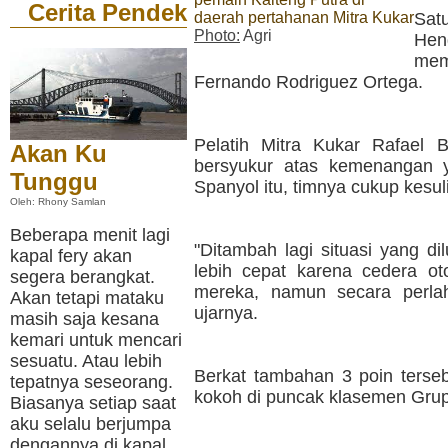
Cerita Pendek
daerah pertahanan Mitra Kukar
Sat
Photo:
Agri
Hen
mem
Fernando Rodriguez Ortega.
Pelatih Mitra Kukar Rafael
Akan Ku
bersyukur atas kemenangan ya
Tunggu
Spanyol itu, timnya cukup kesu
Oleh: Rhony Samlan
Beberapa menit lagi
"Ditambah lagi situasi yang di
kapal fery akan
lebih cepat karena cedera ot
segera berangkat.
mereka, namun secara perla
Akan tetapi mataku
ujarnya.
masih saja kesana
kemari untuk mencari
sesuatu. Atau lebih
Berkat tambahan 3 poin terse
tepatnya seseorang.
kokoh di puncak klasemen Grup
Biasanya setiap saat
aku selalu berjumpa
dengannya di kapal