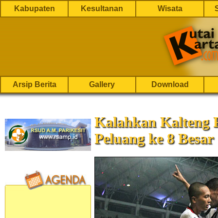
Kabupaten
Kesultanan
Wisata
Arsip Berita
Gallery
Download
Kalahkan Kalteng 
Peluang ke 8 Besar