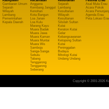
Kabupaten
Kecamatan
Kesultanan
Festival Erau
Gambaran Umum
Anggana
Sejarah
Asal Mula Erau
Sejarah
Kembang Janggut
Lambang
Acara Pokok
Wilayah
Kenohan
Kesultanan
Acara Penunjan
Lambang
Kota Bangun
Wilayah
Agenda Erau
Pemerintahan
Loa Janan
Kesultanan
Peta Lokasi Era
Kepala Daerah
Loa Kulu
Silsilah Sultan
Marang Kayu
Kutai
Muara Badak
Keraton Kutai
Muara Jawa
Gelar
Muara Kaman
Kebangsawanan
Muara Muntai
Ketopong Sultan
Muara Wis
Kutai
Samboja
Peninggalan
Sanga-Sanga
Budaya
Sebulu
Mitologi Kutai
Tabang
Undang Undang
Tenggarong
Tenggarong
Seberang
Copyright © 2001-2026 Ku