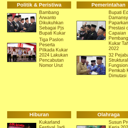
Politik & Peristiwa
Pemerintahan
Bambang
Bupati Ed
Arwanto
Damansy
Dikukuhkan
Paparka
Sebagai Pjs
Prestasi 
Bupati Kukar
Capaian
Pembang
Tiga Paslon
Kukar Ta
Peserta
2022
Pilkada Kukar
2024 Lakukan
32 Pejab
Pencabutan
Struktura
Nomor Urut
Fungsion
Pemkab 
Dimutasi
Hiburan
Olahraga
Kukarland
Susun Pr
Festival Jadi
Kerja 202