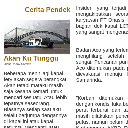
Insiden yang terjad
Cerita Pendek
mengakibatkan seor
karyawan PT Onasis I
bagian dek kapal LCT
yang sangat mengena
Badan Aco yang terl
menghilang setelah
Akan Ku Tunggu
sungai. Pencarian pun
Oleh: Rhony Samlan
Aco ditemukan pada 
Beberapa menit lagi kapal
dievakuasi menuj
fery akan segera berangkat.
Samarinda.
Akan tetapi mataku masih
saja kesana kemari untuk
mencari sesuatu. Atau lebih
"Korban ditemukan
tepatnya seseorang.
dengan kondisi luka be
Biasanya setiap saat aku
perut terburai dan t
selalu berjumpa dengannya
masih dilakukan penc
di kapal ini atau kapal
putus, namun belum di
satunya. Mengantri atau
Kartanegara AKBP Fa