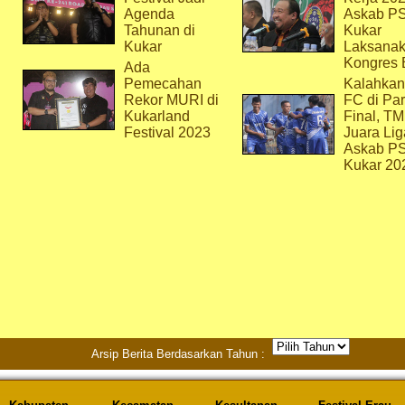
Agenda
Askab P
Tahunan di
Kukar
Kukar
Laksana
Kongres 
Ada
Pemecahan
Kalahkan
Rekor MURI di
FC di Par
Kukarland
Final, T
Festival 2023
Juara Lig
Askab P
Kukar 20
Arsip Berita Berdasarkan Tahun :