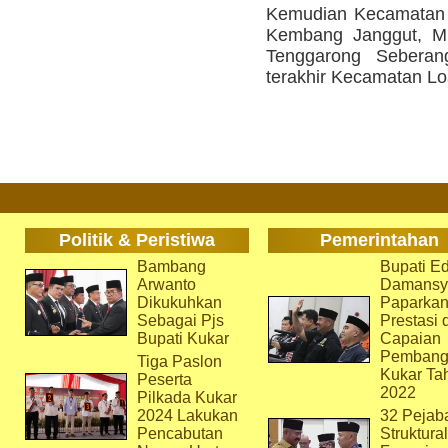
Kemudian Kecamatan A
Kembang Janggut, M
Tenggarong Seberan
terakhir Kecamatan Loa 
Politik & Peristiwa
Pemerintahan
Bambang
Bupati Ed
Arwanto
Damansy
Dikukuhkan
Paparka
Sebagai Pjs
Prestasi 
Bupati Kukar
Capaian
Pembang
Tiga Paslon
Kukar Ta
Peserta
2022
Pilkada Kukar
2024 Lakukan
32 Pejab
Pencabutan
Struktura