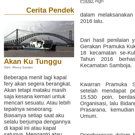
Photo:
Agri
Cerita Pendek
dalam melaksanakan 
2016 lalu.
Dari hasil penilaian 
Gerakan Pramuka Kuka
18 kecamatan se-Kuk
Tahun 2016 berhas
Akan Ku Tunggu
Kecamatan Samboja.
Oleh: Rhony Samlan
Beberapa menit lagi kapal
fery akan segera berangkat.
Kwarran Pramuka S
Akan tetapi mataku masih
setelah mendapat pen
saja kesana kemari untuk
15.530 poin, berdas
mencari sesuatu. Atau lebih
Organisasi, lalu Bid
tepatnya seseorang.
Prasarana, kemudian
Biasanya setiap saat aku
Umum.
selalu berjumpa dengannya
di kapal ini atau kapal
satunya. Mengantri atau
Penghargaan dalam b