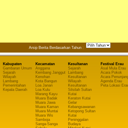
Arsip Berita Berdasarkan Tahun :
Kabupaten
Kecamatan
Kesultanan
Festival Erau
Gambaran Umum
Anggana
Sejarah
Asal Mula Erau
Sejarah
Kembang Janggut
Lambang
Acara Pokok
Wilayah
Kenohan
Kesultanan
Acara Penunjan
Lambang
Kota Bangun
Wilayah
Agenda Erau
Pemerintahan
Loa Janan
Kesultanan
Peta Lokasi Era
Kepala Daerah
Loa Kulu
Silsilah Sultan
Marang Kayu
Kutai
Muara Badak
Keraton Kutai
Muara Jawa
Gelar
Muara Kaman
Kebangsawanan
Muara Muntai
Ketopong Sultan
Muara Wis
Kutai
Samboja
Peninggalan
Sanga-Sanga
Budaya