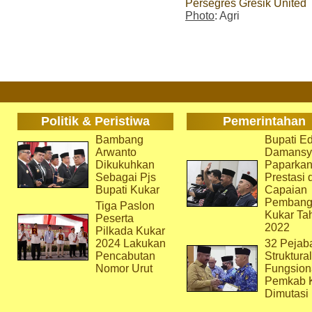
Persegres Gresik United
Photo
: Agri
Politik & Peristiwa
Pemerintahan
Bambang
Bupati Ed
Arwanto
Damansy
Dikukuhkan
Paparka
Sebagai Pjs
Prestasi 
Bupati Kukar
Capaian
Pembang
Tiga Paslon
Kukar Ta
Peserta
2022
Pilkada Kukar
2024 Lakukan
32 Pejab
Pencabutan
Struktura
Nomor Urut
Fungsion
Pemkab 
Dimutasi