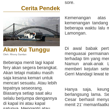
sore.
Cerita Pendek
Kemenangan atas
kemenangan tandang 
beberapa waktu lalu 
Lamongan.
Di awal babak pert
Akan Ku Tunggu
menguasai permainan
Oleh: Rhony Samlan
terhadap tim yang men
Beberapa menit lagi kapal
Namun anak-anak 
fery akan segera berangkat.
memberi kejutan set
Akan tetapi mataku masih
Gerri Mandagi lewat t
saja kesana kemari untuk
mencari sesuatu. Atau lebih
tepatnya seseorang.
Hanya saja, keun
Biasanya setiap saat aku
berlangsung lama. Se
selalu berjumpa dengannya
Cesar berhasil meny
di kapal ini atau kapal
menit 21' memanfaatk
satunya. Mengantri atau