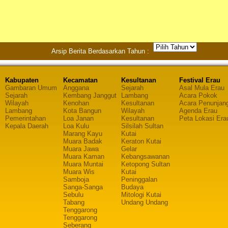
Arsip Berita Berdasarkan Tahun :
Kabupaten
Kecamatan
Kesultanan
Festival Erau
Gambaran Umum
Anggana
Sejarah
Asal Mula Erau
Sejarah
Kembang Janggut
Lambang
Acara Pokok
Wilayah
Kenohan
Kesultanan
Acara Penunjan
Lambang
Kota Bangun
Wilayah
Agenda Erau
Pemerintahan
Loa Janan
Kesultanan
Peta Lokasi Era
Kepala Daerah
Loa Kulu
Silsilah Sultan
Marang Kayu
Kutai
Muara Badak
Keraton Kutai
Muara Jawa
Gelar
Muara Kaman
Kebangsawanan
Muara Muntai
Ketopong Sultan
Muara Wis
Kutai
Samboja
Peninggalan
Sanga-Sanga
Budaya
Sebulu
Mitologi Kutai
Tabang
Undang Undang
Tenggarong
Tenggarong
Seberang