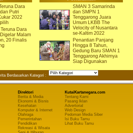
eruna Dara
SMAN 3 Samarinda
dan Putri
dan SMPN 1
Kukar 2022
Tenggarong Juara
pilih
Umum LKBB The
Velocity of Nusantara
 Teruna Dara
se-Kaltim 2022
 Digelar Malam
on, 20 Finalis
Penantian Panjang
ng
Hingga 8 Tahun,
Gedung Baru SMAN 1
Tenggarong Akhirnya
Siap Digunakan
rita Berdasarkan Kategori :
Direktori
KutaiKartanegara.com
Berita & Media
Tentang Kami
Ekonomi & Bisnis
Pasang Iklan
Kesehatan
Advertorial
Komputer & Internet
Web Design
Olahraga
Pedoman Media Siber
Pemerintahan
Isi Buku Tamu
Pendidikan
Lihat Buku Tamu
Rekreasi & Wisata
Seni & Hiburan