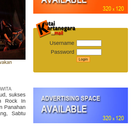
Username
Password
wakan
 WITA
ud, sukses
on Rock In
an Panahan
ng, Sabtu