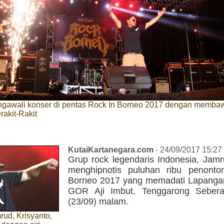
gawali konser di pentas Rock In Borneo 2017 dengan memba
akit-Rakit
KutaiKartanegara.com
- 24/09/2017 15:27
Grup rock legendaris Indonesia, Jamr
menghipnotis puluhan ribu penont
Borneo 2017 yang memadati Lapang
GOR Aji Imbut, Tenggarong Sebera
(23/09) malam.
rud, Krisyanto,