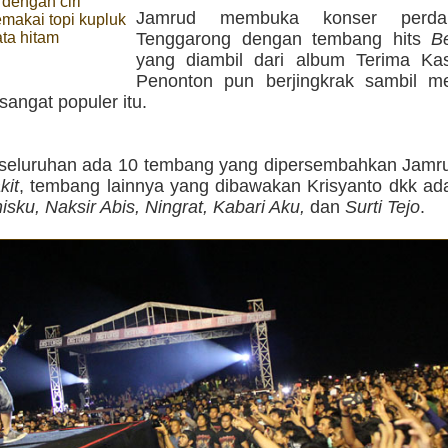
 dengan ciri
Jamrud membuka konser perda
makai topi kupluk
ta hitam
Tenggarong dengan tembang hits
Be
yang diambil dari album Terima Kas
Penonton pun berjingkrak sambil m
sangat populer itu.
seluruhan ada 10 tembang yang dipersembahkan Jamru
kit
, tembang lainnya yang dibawakan Krisyanto dkk ad
sku, Naksir Abis, Ningrat, Kabari Aku,
dan
Surti Tejo
.