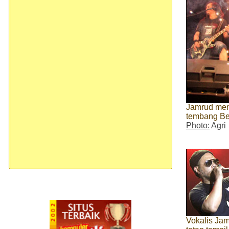
Jamrud men
tembang Ber
Photo:
Agri
Vokalis Jam