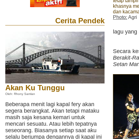
tetap tampil
khasnya me
dan kacama
Photo:
Agri
Cerita Pendek
lagu yang 
Secara ke
Berakit-Ra
Setan Mani
Akan Ku Tunggu
Oleh: Rhony Samlan
Beberapa menit lagi kapal fery akan
segera berangkat. Akan tetapi mataku
masih saja kesana kemari untuk
mencari sesuatu. Atau lebih tepatnya
seseorang. Biasanya setiap saat aku
selalu berjumpa dengannya di kapal ini