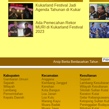
Kukarland Festival Jadi
Agenda Tahunan di Kukar
Ada Pemecahan Rekor
MURI di Kukarland Festival
2023
Arsip Berita Berdasarkan Tahun :
Kabupaten
Kecamatan
Kesultanan
Gambaran Umum
Anggana
Sejarah
Sejarah
Kembang Janggut
Lambang Kesultana
Wilayah
Kenohan
Wilayah Kesultanan
Lambang
Kota Bangun
Silsilah Sultan Kutai
Pemerintahan
Loa Janan
Keraton Kutai
Kepala Daerah
Loa Kulu
Gelar Kebangsawan
Marang Kayu
Ketopong Sultan Kut
Muara Badak
Peninggalan Budaya
Muara Jawa
Mitologi Kutai