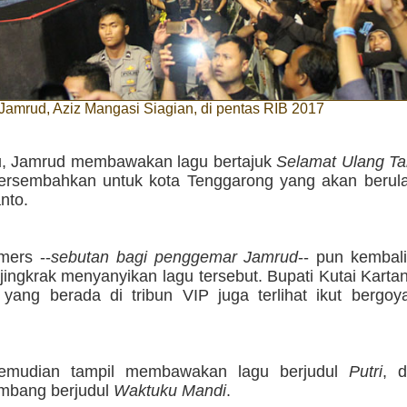
s Jamrud, Aziz Mangasi Siagian, di pentas RIB 2017
tu, Jamrud membawakan lagu bertajuk
Selamat Ulang T
persembahkan untuk kota Tenggarong yang akan berula
anto.
ers --
sebutan bagi penggemar Jamrud
-- pun kembal
jingkrak menyanyikan lagu tersebut. Bupati Kutai Karta
 yang berada di tribun VIP juga terlihat ikut bergoy
emudian tampil membawakan lagu berjudul
Putri
, d
mbang berjudul
Waktuku Mandi
.