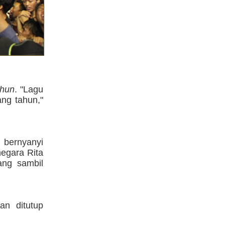
ahun
. "Lagu
ng tahun,"
i bernyanyi
negara Rita
ang sambil
an ditutup