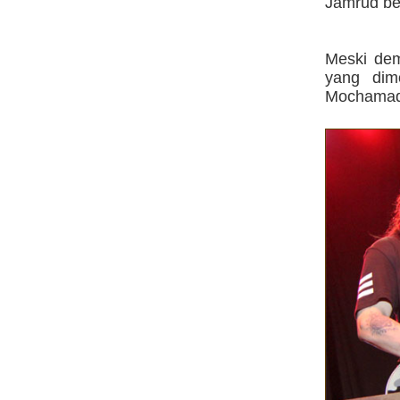
Jamrud b
Meski dem
yang dimo
Mochamad 