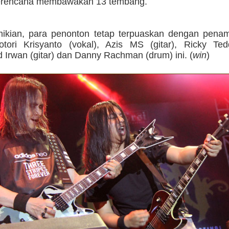
erencana membawakan 13 tembang.
ikian, para penonton tetap terpuaskan dengan penam
tori Krisyanto (vokal), Azis MS (gitar), Ricky Ted
Irwan (gitar) dan Danny Rachman (drum) ini. (
win
)