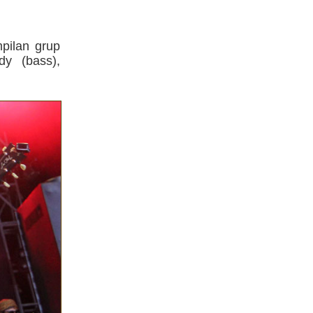
pilan grup
dy (bass),