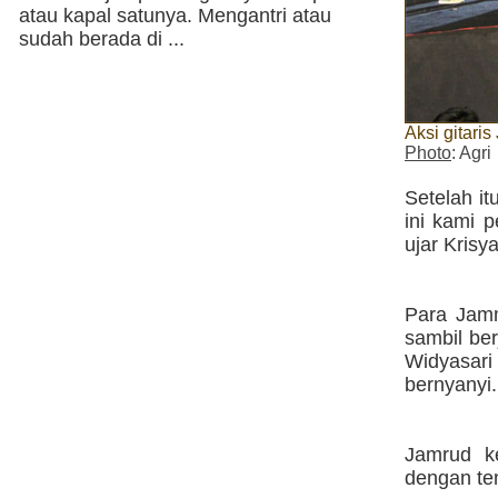
atau kapal satunya. Mengantri atau
sudah berada di ...
Aksi gitari
Photo
: Agri
Setelah i
ini kami 
ujar Krisy
Para Jamm
sambil ber
Widyasari
bernyanyi.
Jamrud k
dengan te