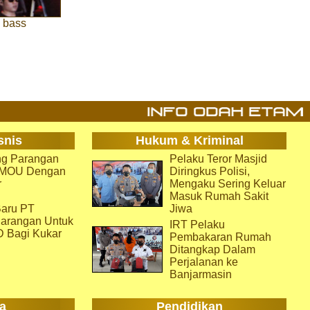
n bass
snis
Hukum & Kriminal
g Parangan
Pelaku Teror Masjid
i MOU Dengan
Diringkus Polisi,
r
Mengaku Sering Keluar
Masuk Rumah Sakit
aru PT
Jiwa
arangan Untuk
IRT Pelaku
D Bagi Kukar
Pembakaran Rumah
Ditangkap Dalam
Perjalanan ke
Banjarmasin
a
Pendidikan