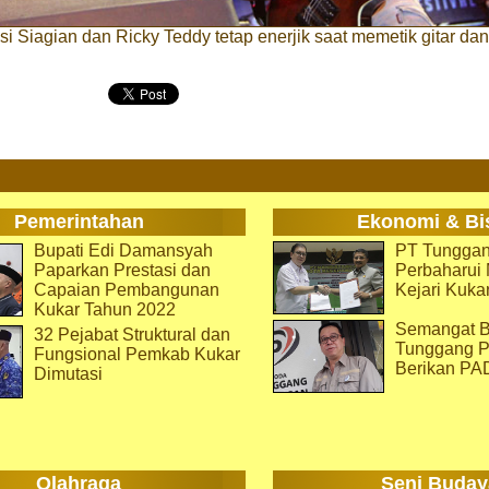
i Siagian dan Ricky Teddy tetap enerjik saat memetik gitar da
Pemerintahan
Ekonomi & Bi
Bupati Edi Damansyah
PT Tunggan
Paparkan Prestasi dan
Perbaharu
Capaian Pembangunan
Kejari Kuka
Kukar Tahun 2022
Semangat B
32 Pejabat Struktural dan
Tunggang P
Fungsional Pemkab Kukar
Berikan PA
Dimutasi
Olahraga
Seni Buday