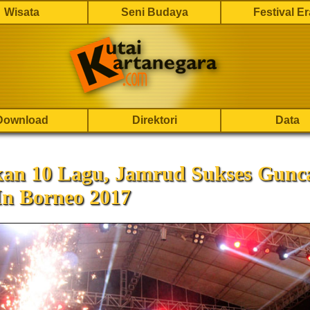
Wisata
Seni Budaya
Festival E
Download
Direktori
Data
an 10 Lagu, Jamrud Sukses Gunc
In Borneo 2017