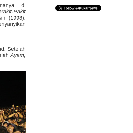
nanya di
rakit-Rakit
ih (1998).
enyanyikan
d. Setelah
alah
Ayam,