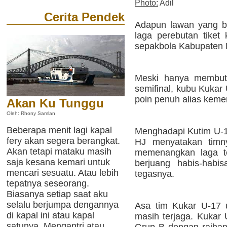
Photo:
Adil
Cerita Pendek
Adapun lawan yang b
laga perebutan tiket 
sepakbola Kabupaten K
Meski hanya membutu
semifinal, kubu Kukar
poin penuh alias keme
Akan Ku Tunggu
Oleh: Rhony Samlan
Beberapa menit lagi kapal
Menghadapi Kutim U-17
fery akan segera berangkat.
HJ menyatakan timn
Akan tetapi mataku masih
memenangkan laga te
saja kesana kemari untuk
berjuang habis-habi
mencari sesuatu. Atau lebih
tegasnya.
tepatnya seseorang.
Biasanya setiap saat aku
selalu berjumpa dengannya
Asa tim Kukar U-17 un
di kapal ini atau kapal
masih terjaga. Kukar
satunya. Mengantri atau
Grup B dengan raihan 