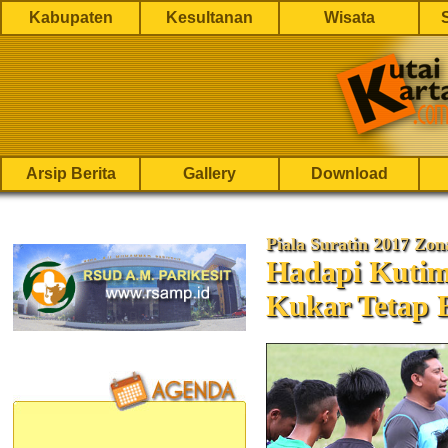
Kabupaten
Kesultanan
Wisata
Arsip Berita
Gallery
Download
Piala Suratin 2017 Zon
Hadapi Kutim 
Kukar Tetap 