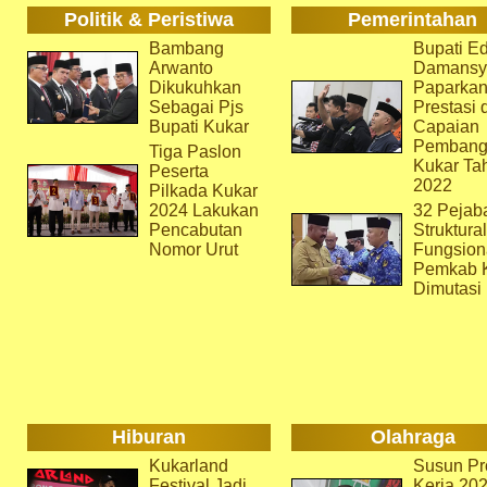
Politik & Peristiwa
Pemerintahan
Bambang
Bupati Ed
Arwanto
Damansy
Dikukuhkan
Paparka
Sebagai Pjs
Prestasi 
Bupati Kukar
Capaian
Pembang
Tiga Paslon
Kukar Ta
Peserta
2022
Pilkada Kukar
2024 Lakukan
32 Pejab
Pencabutan
Struktura
Nomor Urut
Fungsion
Pemkab 
Dimutasi
Hiburan
Olahraga
Kukarland
Susun Pr
Festival Jadi
Kerja 202