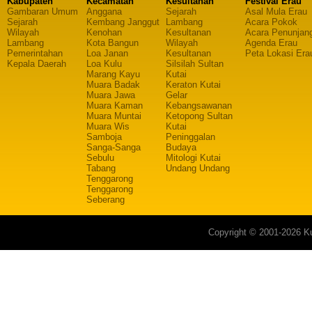
Kabupaten
Kecamatan
Kesultanan
Festival Erau
Gambaran Umum
Anggana
Sejarah
Asal Mula Erau
Sejarah
Kembang Janggut
Lambang
Acara Pokok
Wilayah
Kenohan
Kesultanan
Acara Penunjan
Lambang
Kota Bangun
Wilayah
Agenda Erau
Pemerintahan
Loa Janan
Kesultanan
Peta Lokasi Era
Kepala Daerah
Loa Kulu
Silsilah Sultan
Marang Kayu
Kutai
Muara Badak
Keraton Kutai
Muara Jawa
Gelar
Muara Kaman
Kebangsawanan
Muara Muntai
Ketopong Sultan
Muara Wis
Kutai
Samboja
Peninggalan
Sanga-Sanga
Budaya
Sebulu
Mitologi Kutai
Tabang
Undang Undang
Tenggarong
Tenggarong
Seberang
Copyright © 2001-2026 Ku