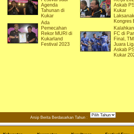
Agenda
Askab P
Tahunan di
Kukar
Kukar
Laksana
Kongres 
Ada
Pemecahan
Kalahkan
Rekor MURI di
FC di Par
Kukarland
Final, T
Festival 2023
Juara Lig
Askab P
Kukar 20
Arsip Berita Berdasarkan Tahun :