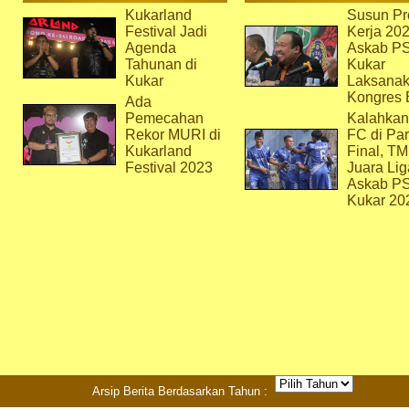
Kukarland
Susun Pr
Festival Jadi
Kerja 202
Agenda
Askab P
Tahunan di
Kukar
Kukar
Laksana
Kongres 
Ada
Pemecahan
Kalahkan
Rekor MURI di
FC di Par
Kukarland
Final, T
Festival 2023
Juara Lig
Askab P
Kukar 20
Arsip Berita Berdasarkan Tahun :