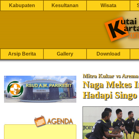
Kabupaten
Kesultanan
Wisata
Arsip Berita
Gallery
Download
Mitra Kukar vs Arema
Naga Mekes I
Hadapi Singo