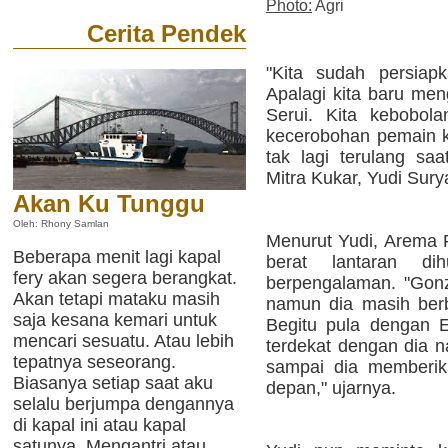
Photo:
Agri
Cerita Pendek
"Kita sudah persiap
Apalagi kita baru men
Serui. Kita kebobolan
kecerobohan pemain ki
tak lagi terulang sa
Mitra Kukar, Yudi Sury
Akan Ku Tunggu
Oleh: Rhony Samlan
Menurut Yudi, Arema
Beberapa menit lagi kapal
berat lantaran d
fery akan segera berangkat.
berpengalaman. "Gonz
Akan tetapi mataku masih
namun dia masih berb
saja kesana kemari untuk
Begitu pula dengan E
mencari sesuatu. Atau lebih
terdekat dengan dia n
tepatnya seseorang.
sampai dia memberik
Biasanya setiap saat aku
depan," ujarnya.
selalu berjumpa dengannya
di kapal ini atau kapal
satunya. Mengantri atau