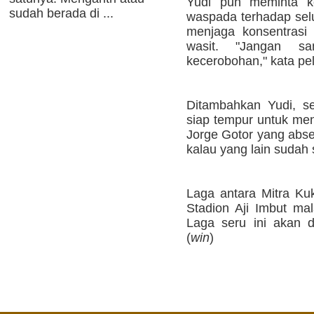
Yudi pun meminta k
sudah berada di ...
waspada terhadap sel
menjaga konsentrasi 
wasit. "Jangan s
kecerobohan," kata pel
Ditambahkan Yudi, se
siap tempur untuk me
Jorge Gotor yang abse
kalau yang lain sudah
Laga antara Mitra Ku
Stadion Aji Imbut ma
Laga seru ini akan 
(
win
)