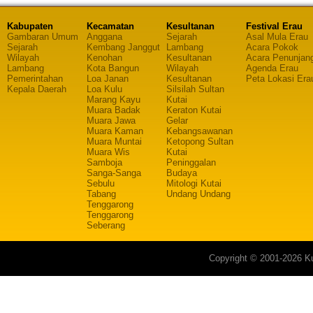
Kabupaten
Kecamatan
Kesultanan
Festival Erau
Gambaran Umum
Anggana
Sejarah
Asal Mula Erau
Sejarah
Kembang Janggut
Lambang
Acara Pokok
Wilayah
Kenohan
Kesultanan
Acara Penunjan
Lambang
Kota Bangun
Wilayah
Agenda Erau
Pemerintahan
Loa Janan
Kesultanan
Peta Lokasi Era
Kepala Daerah
Loa Kulu
Silsilah Sultan
Marang Kayu
Kutai
Muara Badak
Keraton Kutai
Muara Jawa
Gelar
Muara Kaman
Kebangsawanan
Muara Muntai
Ketopong Sultan
Muara Wis
Kutai
Samboja
Peninggalan
Sanga-Sanga
Budaya
Sebulu
Mitologi Kutai
Tabang
Undang Undang
Tenggarong
Tenggarong
Seberang
Copyright © 2001-2026 Ku