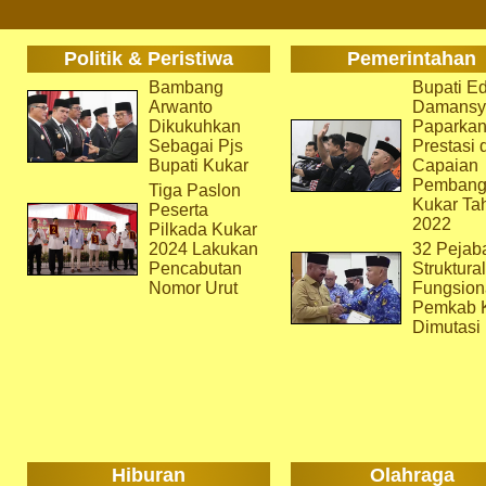
Politik & Peristiwa
Pemerintahan
Bambang
Bupati Ed
Arwanto
Damansy
Dikukuhkan
Paparka
Sebagai Pjs
Prestasi 
Bupati Kukar
Capaian
Pembang
Tiga Paslon
Kukar Ta
Peserta
2022
Pilkada Kukar
2024 Lakukan
32 Pejab
Pencabutan
Struktura
Nomor Urut
Fungsion
Pemkab 
Dimutasi
Hiburan
Olahraga