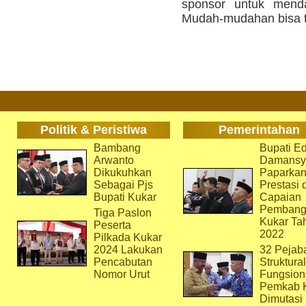
sponsor untuk menda
Mudah-mudahan bisa te
Politik & Peristiwa
Pemerintahan
Bambang
Bupati Ed
Arwanto
Damansy
Dikukuhkan
Paparka
Sebagai Pjs
Prestasi 
Bupati Kukar
Capaian
Pembang
Tiga Paslon
Kukar Ta
Peserta
2022
Pilkada Kukar
2024 Lakukan
32 Pejab
Pencabutan
Struktura
Nomor Urut
Fungsion
Pemkab 
Dimutasi