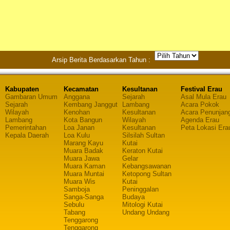
Arsip Berita Berdasarkan Tahun :
Kabupaten
Kecamatan
Kesultanan
Festival Erau
Gambaran Umum
Anggana
Sejarah
Asal Mula Erau
Sejarah
Kembang Janggut
Lambang
Acara Pokok
Wilayah
Kenohan
Kesultanan
Acara Penunjan
Lambang
Kota Bangun
Wilayah
Agenda Erau
Pemerintahan
Loa Janan
Kesultanan
Peta Lokasi Era
Kepala Daerah
Loa Kulu
Silsilah Sultan
Marang Kayu
Kutai
Muara Badak
Keraton Kutai
Muara Jawa
Gelar
Muara Kaman
Kebangsawanan
Muara Muntai
Ketopong Sultan
Muara Wis
Kutai
Samboja
Peninggalan
Sanga-Sanga
Budaya
Sebulu
Mitologi Kutai
Tabang
Undang Undang
Tenggarong
Tenggarong