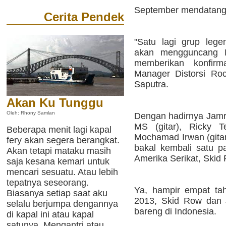
September mendatang
Cerita Pendek
"Satu lagi grup lege
akan mengguncang R
memberikan konfirm
Manager Distorsi Ro
Saputra.
Akan Ku Tunggu
Oleh: Rhony Samlan
Dengan hadirnya Jamru
MS (gitar), Ricky Te
Beberapa menit lagi kapal
Mochamad Irwan (gita
fery akan segera berangkat.
bakal kembali satu 
Akan tetapi mataku masih
Amerika Serikat, Skid
saja kesana kemari untuk
mencari sesuatu. Atau lebih
tepatnya seseorang.
Ya, hampir empat tah
Biasanya setiap saat aku
2013, Skid Row dan 
selalu berjumpa dengannya
bareng di Indonesia.
di kapal ini atau kapal
satunya. Mengantri atau