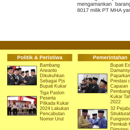
mengamankan barang 
8017 milik PT MHA yan
Politik & Peristiwa
Pemerintahan
Bambang
Bupati Ed
Arwanto
Damansy
Dikukuhkan
Paparka
Sebagai Pjs
Prestasi 
Bupati Kukar
Capaian
Pembang
Tiga Paslon
Kukar Ta
Peserta
2022
Pilkada Kukar
2024 Lakukan
32 Pejab
Pencabutan
Struktura
Nomor Urut
Fungsion
Pemkab 
Dimutasi