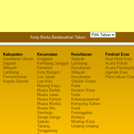
Arsip Berita Berdasarkan Tahun :
Kabupaten
Kecamatan
Kesultanan
Festival Erau
Gambaran Umum
Anggana
Sejarah
Asal Mula Erau
Sejarah
Kembang Janggut
Lambang
Acara Pokok
Wilayah
Kenohan
Kesultanan
Acara Penunjan
Lambang
Kota Bangun
Wilayah
Agenda Erau
Pemerintahan
Loa Janan
Kesultanan
Peta Lokasi Era
Kepala Daerah
Loa Kulu
Silsilah Sultan
Marang Kayu
Kutai
Muara Badak
Keraton Kutai
Muara Jawa
Gelar
Muara Kaman
Kebangsawanan
Muara Muntai
Ketopong Sultan
Muara Wis
Kutai
Samboja
Peninggalan
Sanga-Sanga
Budaya
Sebulu
Mitologi Kutai
Tabang
Undang Undang
Tenggarong