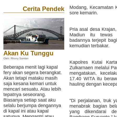
Modang, Kecamatan K
Cerita Pendek
sore kemarin.
Pria asal desa Kraja
Madiun itu tewas 
badannya terjepit bag
kemudian terbakar.
Akan Ku Tunggu
Oleh: Rhony Samlan
Kapolres Kutai Kart
Beberapa menit lagi kapal
Zulkarnaen melalui P
fery akan segera berangkat.
mengatakan, kecelak
Akan tetapi mataku masih
17.40 WITA itu bera
saja kesana kemari untuk
hauling dengan kecepat
mencari sesuatu. Atau lebih
tepatnya seseorang.
Biasanya setiap saat aku
"Di perjalanan, truk 
selalu berjumpa dengannya
menabrak bagian bela
di kapal ini atau kapal
yang dikendarai d
satunya. Mengantri atau
Bambang Suryanto," k