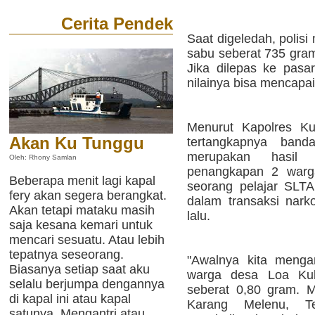
Cerita Pendek
Saat digeledah, polisi
sabu seberat 735 gram
Jika dilepas ke pasa
nilainya bisa mencapai 
Menurut Kapolres Ku
Akan Ku Tunggu
tertangkapnya band
merupakan hasil
Oleh: Rhony Samlan
penangkapan 2 warg
Beberapa menit lagi kapal
seorang pelajar SLTA 
fery akan segera berangkat.
dalam transaksi nar
Akan tetapi mataku masih
lalu.
saja kesana kemari untuk
mencari sesuatu. Atau lebih
tepatnya seseorang.
"Awalnya kita meng
Biasanya setiap saat aku
warga desa Loa Ku
selalu berjumpa dengannya
seberat 0,80 gram. M
di kapal ini atau kapal
Karang Melenu, Te
satunya. Mengantri atau