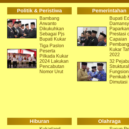
Politik & Peristiwa
Pemerintahan
Bambang
Bupati Ed
Arwanto
Damansy
Dikukuhkan
Paparka
Sebagai Pjs
Prestasi 
Bupati Kukar
Capaian
Pembang
Tiga Paslon
Kukar Ta
Peserta
2022
Pilkada Kukar
2024 Lakukan
32 Pejab
Pencabutan
Struktura
Nomor Urut
Fungsion
Pemkab 
Dimutasi
Hiburan
Olahraga
Kukarland
Susun Pr