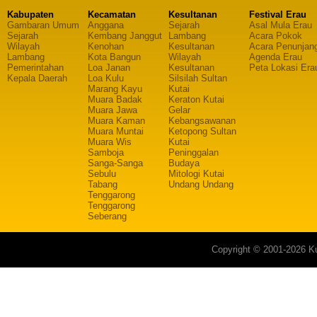
Kabupaten
Kecamatan
Kesultanan
Festival Erau
Gambaran Umum
Anggana
Sejarah
Asal Mula Erau
Sejarah
Kembang Janggut
Lambang
Acara Pokok
Wilayah
Kenohan
Kesultanan
Acara Penunjan
Lambang
Kota Bangun
Wilayah
Agenda Erau
Pemerintahan
Loa Janan
Kesultanan
Peta Lokasi Era
Kepala Daerah
Loa Kulu
Silsilah Sultan
Marang Kayu
Kutai
Muara Badak
Keraton Kutai
Muara Jawa
Gelar
Muara Kaman
Kebangsawanan
Muara Muntai
Ketopong Sultan
Muara Wis
Kutai
Samboja
Peninggalan
Sanga-Sanga
Budaya
Sebulu
Mitologi Kutai
Tabang
Undang Undang
Tenggarong
Tenggarong
Seberang
Copyright © 2001-2026 Ku