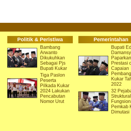
Politik & Peristiwa
Pemerintahan
Bambang
Bupati Ed
Arwanto
Damansy
Dikukuhkan
Paparka
Sebagai Pjs
Prestasi 
Bupati Kukar
Capaian
Pembang
Tiga Paslon
Kukar Ta
Peserta
2022
Pilkada Kukar
2024 Lakukan
32 Pejab
Pencabutan
Struktura
Nomor Urut
Fungsion
Pemkab 
Dimutasi