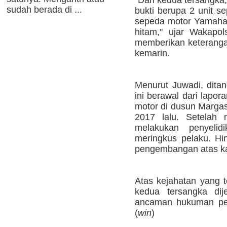
sudah berada di ...
bukti berupa 2 unit s
sepeda motor Yamaha
hitam," ujar Wakapo
memberikan keterangan
kemarin.
Menurut Juwadi, dita
ini berawal dari lapo
motor di dusun Margas
2017 lalu. Setelah 
melakukan penyelidi
meringkus pelaku. Hi
pengembangan atas ka
Atas kejahatan yang t
kedua tersangka di
ancaman hukuman pen
(
win
)