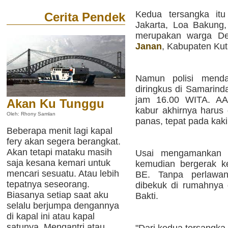
Kedua tersangka itu
Cerita Pendek
Jakarta, Loa Bakung
merupakan warga De
Janan
, Kabupaten Kut
Namun polisi menda
diringkus di Samarinda
jam 16.00 WITA. A
Akan Ku Tunggu
kabur akhirnya harus 
Oleh: Rhony Samlan
panas, tepat pada kaki 
Beberapa menit lagi kapal
fery akan segera berangkat.
Akan tetapi mataku masih
Usai mengamankan 
saja kesana kemari untuk
kemudian bergerak 
mencari sesuatu. Atau lebih
BE. Tanpa perlawan
tepatnya seseorang.
dibekuk di rumahnya
Biasanya setiap saat aku
Bakti.
selalu berjumpa dengannya
di kapal ini atau kapal
satunya. Mengantri atau
"Dari kedua tersangk