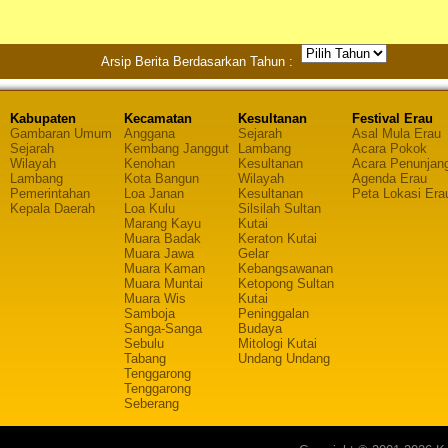
Arsip Berita Berdasarkan Tahun :
Kabupaten
Kecamatan
Kesultanan
Festival Erau
Gambaran Umum
Anggana
Sejarah
Asal Mula Erau
Sejarah
Kembang Janggut
Lambang
Acara Pokok
Wilayah
Kenohan
Kesultanan
Acara Penunjan
Lambang
Kota Bangun
Wilayah
Agenda Erau
Pemerintahan
Loa Janan
Kesultanan
Peta Lokasi Era
Kepala Daerah
Loa Kulu
Silsilah Sultan
Marang Kayu
Kutai
Muara Badak
Keraton Kutai
Muara Jawa
Gelar
Muara Kaman
Kebangsawanan
Muara Muntai
Ketopong Sultan
Muara Wis
Kutai
Samboja
Peninggalan
Sanga-Sanga
Budaya
Sebulu
Mitologi Kutai
Tabang
Undang Undang
Tenggarong
Tenggarong
Seberang