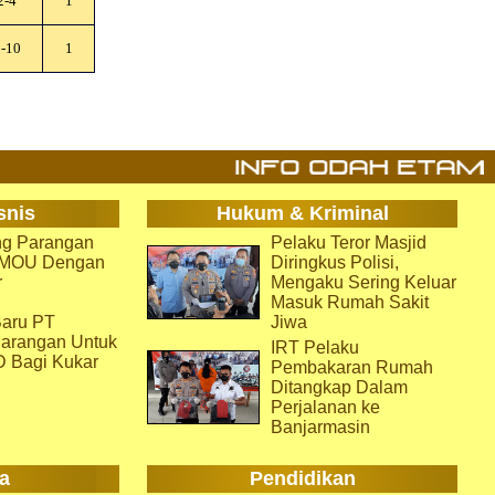
2-4
1
-10
1
snis
Hukum & Kriminal
g Parangan
Pelaku Teror Masjid
i MOU Dengan
Diringkus Polisi,
r
Mengaku Sering Keluar
Masuk Rumah Sakit
aru PT
Jiwa
arangan Untuk
IRT Pelaku
D Bagi Kukar
Pembakaran Rumah
Ditangkap Dalam
Perjalanan ke
Banjarmasin
a
Pendidikan