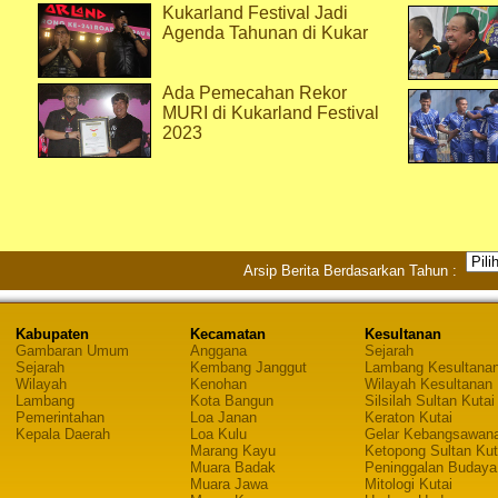
Kukarland Festival Jadi
Agenda Tahunan di Kukar
Ada Pemecahan Rekor
MURI di Kukarland Festival
2023
Arsip Berita Berdasarkan Tahun :
Kabupaten
Kecamatan
Kesultanan
Gambaran Umum
Anggana
Sejarah
Sejarah
Kembang Janggut
Lambang Kesultana
Wilayah
Kenohan
Wilayah Kesultanan
Lambang
Kota Bangun
Silsilah Sultan Kutai
Pemerintahan
Loa Janan
Keraton Kutai
Kepala Daerah
Loa Kulu
Gelar Kebangsawan
Marang Kayu
Ketopong Sultan Kut
Muara Badak
Peninggalan Budaya
Muara Jawa
Mitologi Kutai