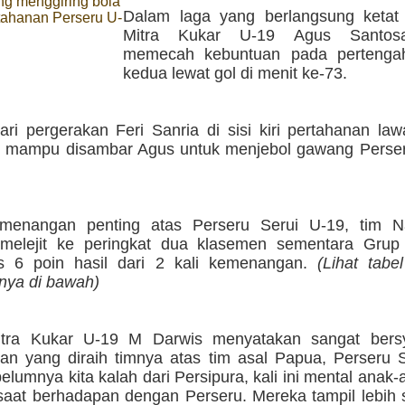
ng menggiring bola
Dalam laga yang berlangsung ketat in
tahanan Perseru U-
Mitra Kukar U-19 Agus Santo
memecah kebuntuan pada pertenga
kedua lewat gol di menit ke-73.
ari pergerakan Feri Sanria di sisi kiri pertahanan l
ri mampu disambar Agus untuk menjebol gawang Perser
emenangan penting atas Perseru Serui U-19, tim 
 melejit ke peringkat dua klasemen sementara Gru
 6 poin hasil dari 2 kali kemenangan.
(Lihat tabe
nya di bawah)
Mitra Kukar U-19 M Darwis menyatakan sangat bers
n yang diraih timnya atas tim asal Papua, Perseru S
elumnya kita kalah dari Persipura, kali ini mental anak
aat berhadapan dengan Perseru. Mereka tampil lebih 