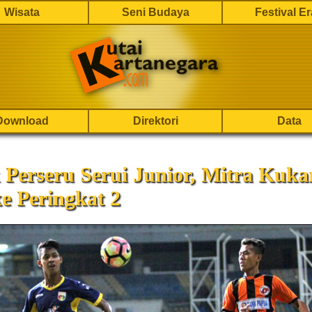
Wisata
Seni Budaya
Festival E
Download
Direktori
Data
Perseru Serui Junior, Mitra Kuka
e Peringkat 2