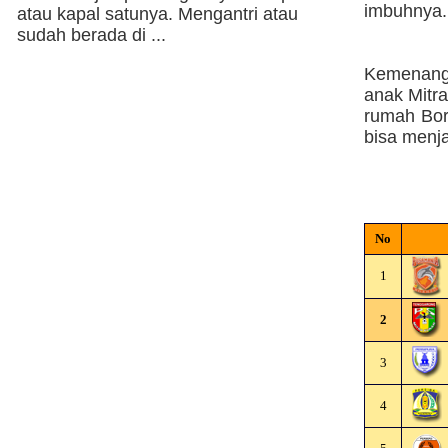
imbuhnya.
atau kapal satunya. Mengantri atau
sudah berada di ...
Kemenanga
anak Mitr
rumah Bor
bisa menj
No
1
2
3
4