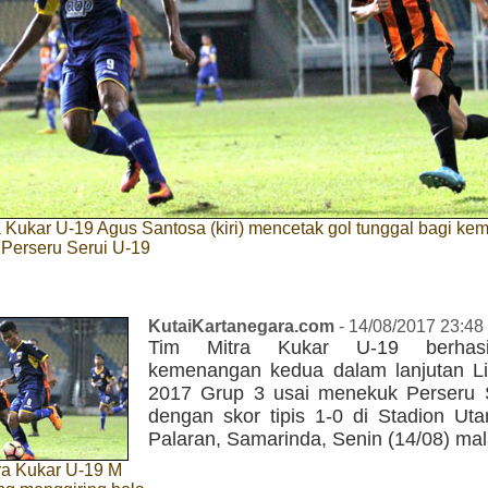
ra Kukar U-19 Agus Santosa (kiri) mencetak gol tunggal bagi k
 Perseru Serui U-19
KutaiKartanegara.com
- 14/08/2017 23:48
Tim Mitra Kukar U-19 berhasi
kemenangan kedua dalam lanjutan L
2017 Grup 3 usai menekuk Perseru 
dengan skor tipis 1-0 di Stadion Uta
Palaran, Samarinda, Senin (14/08) ma
ra Kukar U-19 M