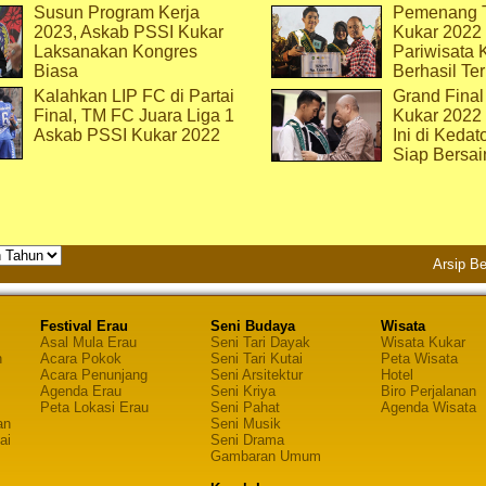
Susun Program Kerja
Pemenang T
2023, Askab PSSI Kukar
Kukar 2022 
Laksanakan Kongres
Pariwisata 
Biasa
Berhasil Ter
Kalahkan LIP FC di Partai
Grand Final
Final, TM FC Juara Liga 1
Kukar 2022
Askab PSSI Kukar 2022
Ini di Kedat
Siap Bersai
Arsip Be
Festival Erau
Seni Budaya
Wisata
Asal Mula Erau
Seni Tari Dayak
Wisata Kukar
n
Acara Pokok
Seni Tari Kutai
Peta Wisata
Acara Penunjang
Seni Arsitektur
Hotel
Agenda Erau
Seni Kriya
Biro Perjalanan
Peta Lokasi Erau
Seni Pahat
Agenda Wisata
an
Seni Musik
ai
Seni Drama
Gambaran Umum