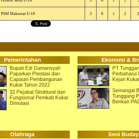
Perseru Serui U-19
3
0
1
2
PSM Makassar U-19
3
0
1
2
2
Pemerintahan
Ekonomi & Bi
Bupati Edi Damansyah
PT Tunggan
Paparkan Prestasi dan
Perbaharu
Capaian Pembangunan
Kejari Kuka
Kukar Tahun 2022
Semangat B
32 Pejabat Struktural dan
Tunggang P
Fungsional Pemkab Kukar
Berikan PA
Dimutasi
Olahraga
Seni Buday