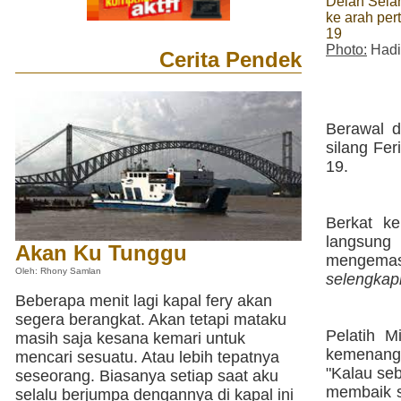
Delan Sela
ke arah per
19
Photo:
Hadi
Cerita Pendek
Berawal d
silang Fe
19.
Berkat k
langsung
Akan Ku Tunggu
mengemas
Oleh: Rhony Samlan
selengkap
Beberapa menit lagi kapal fery akan
segera berangkat. Akan tetapi mataku
Pelatih 
masih saja kesana kemari untuk
kemenanga
mencari sesuatu. Atau lebih tepatnya
"Kalau seb
seseorang. Biasanya setiap saat aku
membaik s
selalu berjumpa dengannya di kapal ini