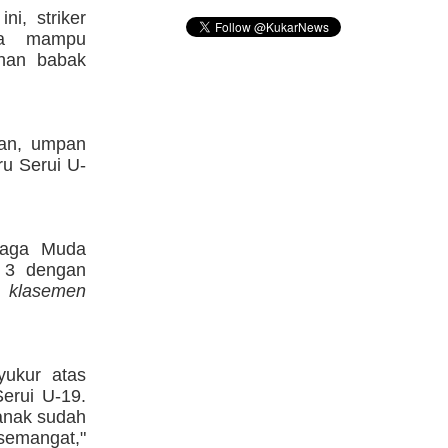
i, striker
sa mampu
han babak
awan, umpan
u Serui U-
Naga Muda
p 3 dengan
l klasemen
yukur atas
erui U-19.
-anak sudah
semangat,"