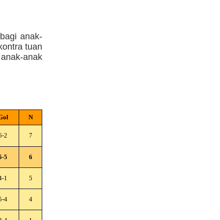
bagi anak-
ontra tuan
 anak-anak
Gol
N
6-2
7
5-5
6
4-1
5
5-4
4