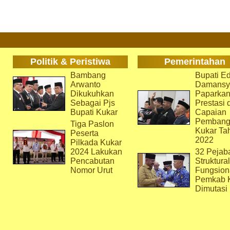
Politik & Peristiwa
Pemerintahan
Bambang
Bupati Ed
Arwanto
Damansy
Dikukuhkan
Paparka
Sebagai Pjs
Prestasi 
Bupati Kukar
Capaian
Pembang
Tiga Paslon
Kukar Ta
Peserta
2022
Pilkada Kukar
2024 Lakukan
32 Pejab
Pencabutan
Struktura
Nomor Urut
Fungsion
Pemkab 
Dimutasi