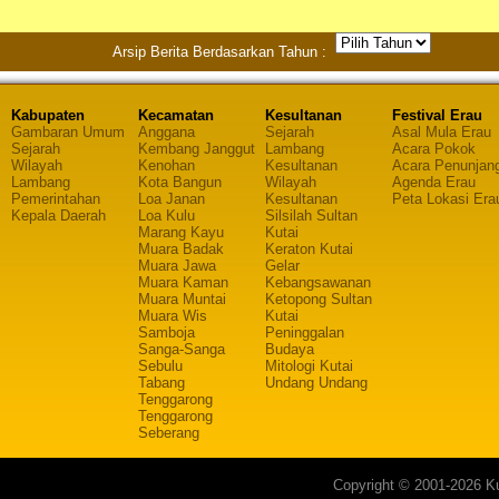
Arsip Berita Berdasarkan Tahun :
Kabupaten
Kecamatan
Kesultanan
Festival Erau
Gambaran Umum
Anggana
Sejarah
Asal Mula Erau
Sejarah
Kembang Janggut
Lambang
Acara Pokok
Wilayah
Kenohan
Kesultanan
Acara Penunjan
Lambang
Kota Bangun
Wilayah
Agenda Erau
Pemerintahan
Loa Janan
Kesultanan
Peta Lokasi Era
Kepala Daerah
Loa Kulu
Silsilah Sultan
Marang Kayu
Kutai
Muara Badak
Keraton Kutai
Muara Jawa
Gelar
Muara Kaman
Kebangsawanan
Muara Muntai
Ketopong Sultan
Muara Wis
Kutai
Samboja
Peninggalan
Sanga-Sanga
Budaya
Sebulu
Mitologi Kutai
Tabang
Undang Undang
Tenggarong
Tenggarong
Seberang
Copyright © 2001-2026 Ku