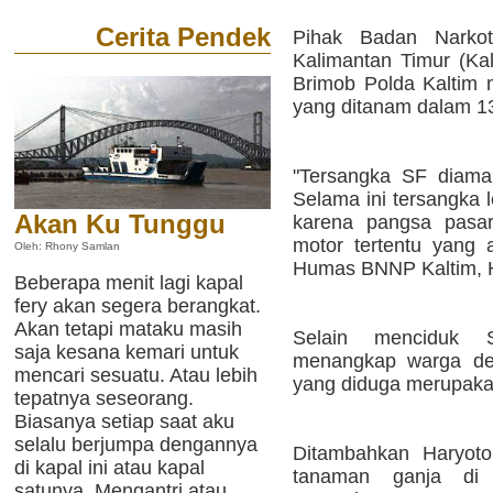
Cerita Pendek
Pihak Badan Narkot
Kalimantan Timur (Kal
Brimob Polda Kaltim
yang ditanam dalam 13
"Tersangka SF diama
Selama ini tersangka l
Akan Ku Tunggu
karena pangsa pasa
motor tertentu yang 
Oleh: Rhony Samlan
Humas BNNP Kaltim, H
Beberapa menit lagi kapal
fery akan segera berangkat.
Akan tetapi mataku masih
Selain menciduk S
saja kesana kemari untuk
menangkap warga des
mencari sesuatu. Atau lebih
yang diduga merupaka
tepatnya seseorang.
Biasanya setiap saat aku
selalu berjumpa dengannya
Ditambahkan Haryoto
di kapal ini atau kapal
tanaman ganja di
satunya. Mengantri atau