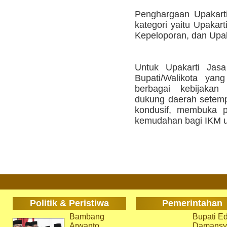
Penghargaan Upakarti
kategori yaitu Upakar
Kepeloporan, dan Upak
Untuk Upakarti Jasa
Bupati/Walikota yan
berbagai kebijaka
dukung daerah setempa
kondusif, membuka 
kemudahan bagi IKM u
Politik & Peristiwa
Pemerintahan
Bambang
Bupati Ed
Arwanto
Damansy