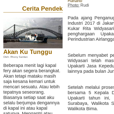
Hartarto
Photo:
Rudi
Cerita Pendek
Pada ajang Penganug
Industri 2017 di Jaka
Kukar Rita Widyasar
penghargaan Upaka
Perindustrian Airlangga
Akan Ku Tunggu
Sebelum menyabet pen
Oleh: Rhony Samlan
Widyasari telah mas
Beberapa menit lagi kapal
Upakarti Jasa Keped
fery akan segera berangkat.
lainnya pada bulan Juni
Akan tetapi mataku masih
saja kesana kemari untuk
mencari sesuatu. Atau lebih
Setelah melalui proses
tepatnya seseorang.
bersama 5 Kepala D
Biasanya setiap saat aku
Upakarti tahun ini,
selalu berjumpa dengannya
Surabaya, Walikota 
di kapal ini atau kapal
Walikota Bima.
satunya. Mengantri atau