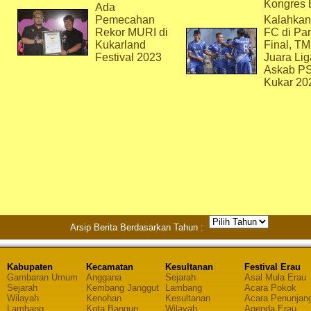
Kongres 
Ada
Pemecahan
Kalahkan
Rekor MURI di
FC di Par
Kukarland
Final, T
Festival 2023
Juara Lig
Askab P
Kukar 20
Arsip Berita Berdasarkan Tahun :
Kabupaten
Kecamatan
Kesultanan
Festival Erau
Gambaran Umum
Anggana
Sejarah
Asal Mula Erau
Sejarah
Kembang Janggut
Lambang
Acara Pokok
Wilayah
Kenohan
Kesultanan
Acara Penunjan
Lambang
Kota Bangun
Wilayah
Agenda Erau