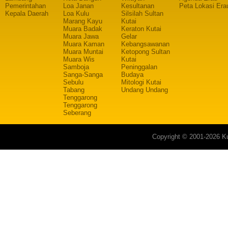
Pemerintahan
Loa Janan
Kesultanan
Peta Lokasi Era
Kepala Daerah
Loa Kulu
Silsilah Sultan
Marang Kayu
Kutai
Muara Badak
Keraton Kutai
Muara Jawa
Gelar
Muara Kaman
Kebangsawanan
Muara Muntai
Ketopong Sultan
Muara Wis
Kutai
Samboja
Peninggalan
Sanga-Sanga
Budaya
Sebulu
Mitologi Kutai
Tabang
Undang Undang
Tenggarong
Tenggarong
Seberang
Copyright © 2001-2026 Ku