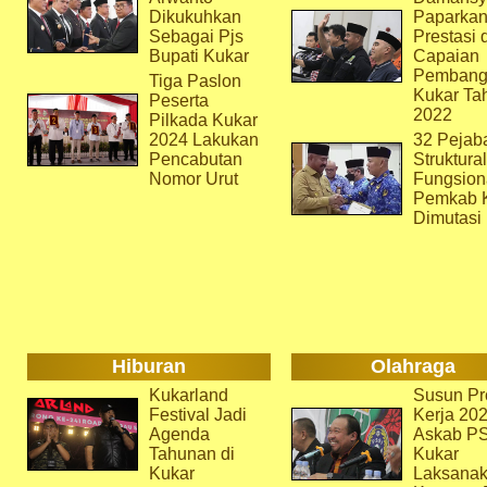
Dikukuhkan
Paparka
Sebagai Pjs
Prestasi 
Bupati Kukar
Capaian
Pembang
Tiga Paslon
Kukar Ta
Peserta
2022
Pilkada Kukar
2024 Lakukan
32 Pejab
Pencabutan
Struktura
Nomor Urut
Fungsion
Pemkab 
Dimutasi
Hiburan
Olahraga
Kukarland
Susun Pr
Festival Jadi
Kerja 202
Agenda
Askab P
Tahunan di
Kukar
Kukar
Laksana