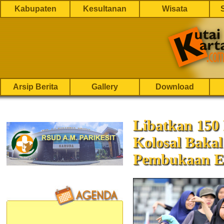
Kabupaten
Kesultanan
Wisata
Arsip Berita
Gallery
Download
Libatkan 150 
Kolosal Baka
Pembukaan E