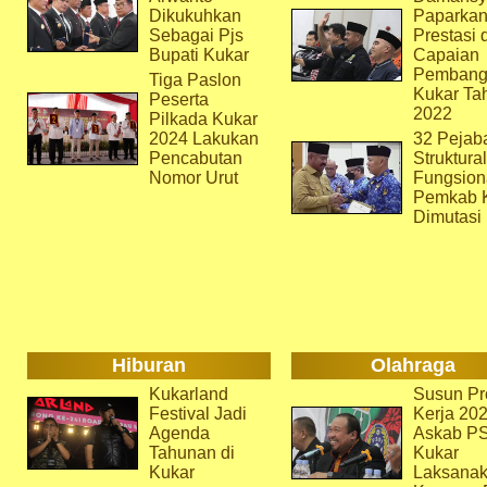
Dikukuhkan
Paparka
Sebagai Pjs
Prestasi 
Bupati Kukar
Capaian
Pembang
Tiga Paslon
Kukar Ta
Peserta
2022
Pilkada Kukar
2024 Lakukan
32 Pejab
Pencabutan
Struktura
Nomor Urut
Fungsion
Pemkab 
Dimutasi
Hiburan
Olahraga
Kukarland
Susun Pr
Festival Jadi
Kerja 202
Agenda
Askab P
Tahunan di
Kukar
Kukar
Laksana