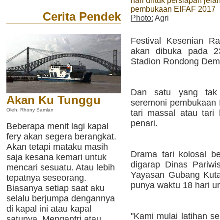
hari untuk persiapan jela
pembukaan EIFAF 2017
Cerita Pendek
Photo:
Agri
Festival Kesenian Rak
akan dibuka pada 23
Stadion Rondong Dem
Dan satu yang tak 
Akan Ku Tunggu
seremoni pembukaan 
Oleh: Rhony Samlan
tari massal atau tari
penari.
Beberapa menit lagi kapal
fery akan segera berangkat.
Akan tetapi mataku masih
Drama tari kolosal 
saja kesana kemari untuk
digarap Dinas Pariw
mencari sesuatu. Atau lebih
Yayasan Gubang Kutai
tepatnya seseorang.
punya waktu 18 hari u
Biasanya setiap saat aku
selalu berjumpa dengannya
di kapal ini atau kapal
"Kami mulai latihan se
satunya. Mengantri atau