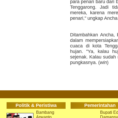
para penari baru dari 
Tenggarong. Jadi tid
mereka, karena mere
penari," ungkap Ancha
Ditambahkan Ancha, 
dalam mempersiapkan t
cuaca di kota Tengg
hujan. "Ya, kalau hu
sejenak. Kalau sudah re
pungkasnya. (
win
)
Politik & Peristiwa
Pemerintahan
Bambang
Bupati Ed
Arwanto
Damansy