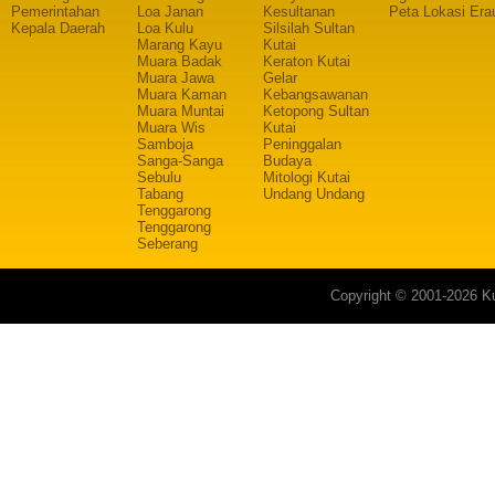
Pemerintahan
Loa Janan
Kesultanan
Peta Lokasi Era
Kepala Daerah
Loa Kulu
Silsilah Sultan
Marang Kayu
Kutai
Muara Badak
Keraton Kutai
Muara Jawa
Gelar
Muara Kaman
Kebangsawanan
Muara Muntai
Ketopong Sultan
Muara Wis
Kutai
Samboja
Peninggalan
Sanga-Sanga
Budaya
Sebulu
Mitologi Kutai
Tabang
Undang Undang
Tenggarong
Tenggarong
Seberang
Copyright © 2001-2026 Ku