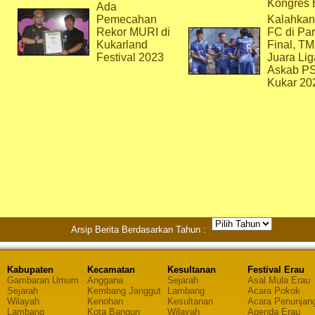
Kongres 
Ada
Pemecahan
Kalahkan
Rekor MURI di
FC di Par
Kukarland
Final, T
Festival 2023
Juara Lig
Askab P
Kukar 20
Arsip Berita Berdasarkan Tahun :
Kabupaten
Kecamatan
Kesultanan
Festival Erau
Gambaran Umum
Anggana
Sejarah
Asal Mula Erau
Sejarah
Kembang Janggut
Lambang
Acara Pokok
Wilayah
Kenohan
Kesultanan
Acara Penunjan
Lambang
Kota Bangun
Wilayah
Agenda Erau