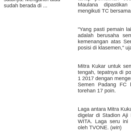
Maulana dipastika
sudah berada di ...
mengikuti TC bersama 
"Yang pasti pemain la
adalah berusaha sem
kemenangan atas Se
posisi di klasemen," uj
Mitra Kukar untuk se
tengah, tepatnya di p
1 2017 dengan menge
Semen Padang FC be
torehan 17 poin.
Laga antara Mitra Ku
digelar di Stadion Aji
WITA. Laga seru ini 
oleh TVONE. (
win
)