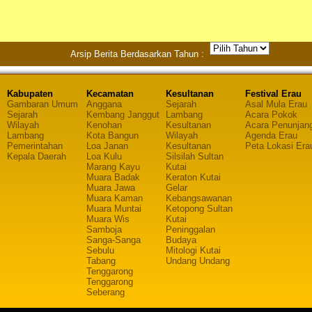
Arsip Berita Berdasarkan Tahun :
Kabupaten
Kecamatan
Kesultanan
Festival Erau
Gambaran Umum
Anggana
Sejarah
Asal Mula Erau
Sejarah
Kembang Janggut
Lambang
Acara Pokok
Wilayah
Kenohan
Kesultanan
Acara Penunjan
Lambang
Kota Bangun
Wilayah
Agenda Erau
Pemerintahan
Loa Janan
Kesultanan
Peta Lokasi Era
Kepala Daerah
Loa Kulu
Silsilah Sultan
Marang Kayu
Kutai
Muara Badak
Keraton Kutai
Muara Jawa
Gelar
Muara Kaman
Kebangsawanan
Muara Muntai
Ketopong Sultan
Muara Wis
Kutai
Samboja
Peninggalan
Sanga-Sanga
Budaya
Sebulu
Mitologi Kutai
Tabang
Undang Undang
Tenggarong
Tenggarong
Seberang