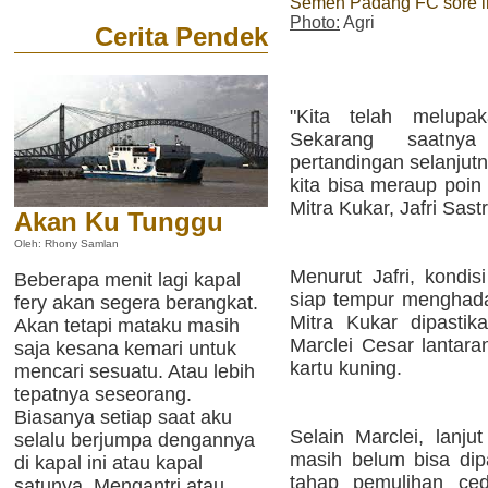
Semen Padang FC sore i
Photo:
Agri
Cerita Pendek
"Kita telah melupak
Sekarang saatny
pertandingan selanju
kita bisa meraup poin
Mitra Kukar, Jafri Sastr
Akan Ku Tunggu
Oleh: Rhony Samlan
Menurut Jafri, kondis
Beberapa menit lagi kapal
siap tempur menghada
fery akan segera berangkat.
Mitra Kukar dipastika
Akan tetapi mataku masih
Marclei Cesar lantara
saja kesana kemari untuk
kartu kuning.
mencari sesuatu. Atau lebih
tepatnya seseorang.
Biasanya setiap saat aku
Selain Marclei, lanju
selalu berjumpa dengannya
masih belum bisa di
di kapal ini atau kapal
tahap pemulihan ced
satunya. Mengantri atau