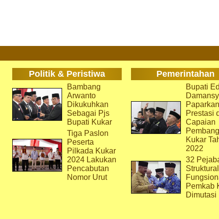
Politik & Peristiwa
Pemerintahan
Bambang
Bupati Ed
Arwanto
Damansy
Dikukuhkan
Paparka
Sebagai Pjs
Prestasi 
Bupati Kukar
Capaian
Pembang
Tiga Paslon
Kukar Ta
Peserta
2022
Pilkada Kukar
2024 Lakukan
32 Pejab
Pencabutan
Struktura
Nomor Urut
Fungsion
Pemkab 
Dimutasi