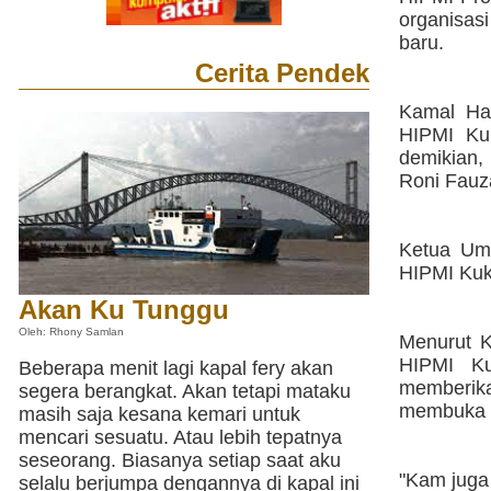
organisas
baru.
Cerita Pendek
Kamal Har
HIPMI Kuk
demikian,
Roni Fauz
Ketua Um
HIPMI Kuk
Akan Ku Tunggu
Oleh: Rhony Samlan
Menurut K
HIPMI Ku
Beberapa menit lagi kapal fery akan
memberik
segera berangkat. Akan tetapi mataku
membuka p
masih saja kesana kemari untuk
mencari sesuatu. Atau lebih tepatnya
seseorang. Biasanya setiap saat aku
"Kam juga
selalu berjumpa dengannya di kapal ini