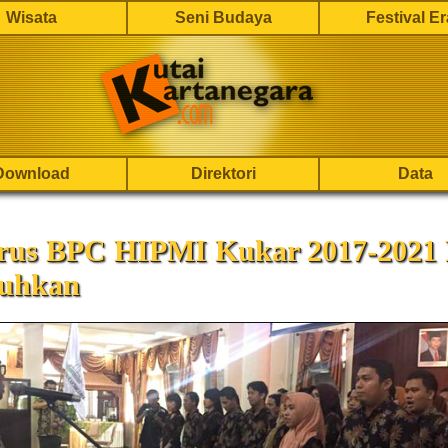
Wisata
Seni Budaya
Festival E
Download
Direktori
Data
rus BPC HIPMI Kukar 2017-2021
uhkan