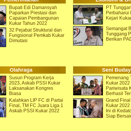
Bupati Edi Damansyah
PT Tunggan
Paparkan Prestasi dan
Perbaharu
Capaian Pembangunan
Kejari Kuka
Kukar Tahun 2022
Semangat B
32 Pejabat Struktural dan
Tunggang P
Fungsional Pemkab Kukar
Berikan PA
Dimutasi
Olahraga
Seni Buday
Susun Program Kerja
Pemenang T
2023, Askab PSSI Kukar
Kukar 2022 
Laksanakan Kongres
Pariwisata 
Biasa
Berhasil Ter
Kalahkan LIP FC di Partai
Grand Final
Final, TM FC Juara Liga 1
Kukar 2022
Askab PSSI Kukar 2022
Ini di Kedat
Siap Bersai