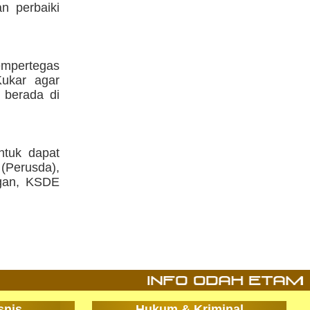
n perbaiki
empertegas
Kukar agar
 berada di
ntuk dapat
(Perusda),
ngan, KSDE
snis
Hukum & Kriminal