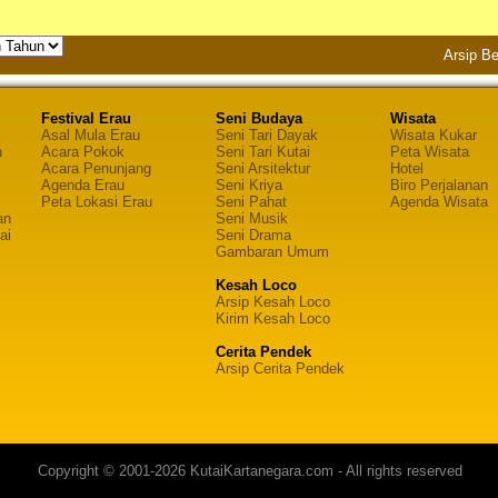
Arsip Be
Festival Erau
Seni Budaya
Wisata
Asal Mula Erau
Seni Tari Dayak
Wisata Kukar
n
Acara Pokok
Seni Tari Kutai
Peta Wisata
Acara Penunjang
Seni Arsitektur
Hotel
Agenda Erau
Seni Kriya
Biro Perjalanan
Peta Lokasi Erau
Seni Pahat
Agenda Wisata
an
Seni Musik
ai
Seni Drama
Gambaran Umum
Kesah Loco
Arsip Kesah Loco
Kirim Kesah Loco
Cerita Pendek
Arsip Cerita Pendek
Copyright © 2001-2026 KutaiKartanegara.com - All rights reserved