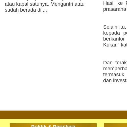
Hasil ke 
atau kapal satunya. Mengantri atau
prasarana
sudah berada di ...
Selain it
kepada p
berkantor
Kukar," ka
Dan tera
memperba
termasuk
dan investa
Politik & Peristiwa