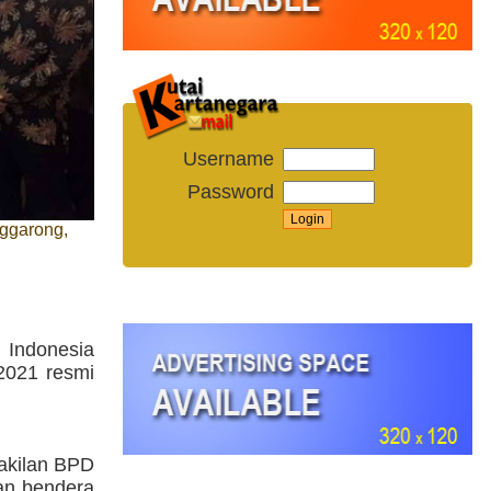
Username
Password
ggarong,
Indonesia
2021 resmi
wakilan BPD
an bendera