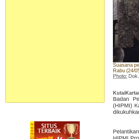
Suasana pe
Rabu (24/05
Photo:
Dok.
KutaiKart
Badan Pe
(HIPMI) K
dikukuhkan
Pelantika
HIPMI Pro