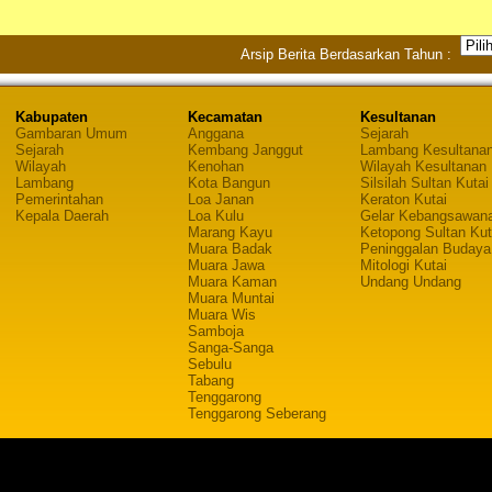
Arsip Berita Berdasarkan Tahun :
Kabupaten
Kecamatan
Kesultanan
Gambaran Umum
Anggana
Sejarah
Sejarah
Kembang Janggut
Lambang Kesultana
Wilayah
Kenohan
Wilayah Kesultanan
Lambang
Kota Bangun
Silsilah Sultan Kutai
Pemerintahan
Loa Janan
Keraton Kutai
Kepala Daerah
Loa Kulu
Gelar Kebangsawan
Marang Kayu
Ketopong Sultan Kut
Muara Badak
Peninggalan Budaya
Muara Jawa
Mitologi Kutai
Muara Kaman
Undang Undang
Muara Muntai
Muara Wis
Samboja
Sanga-Sanga
Sebulu
Tabang
Tenggarong
Tenggarong Seberang