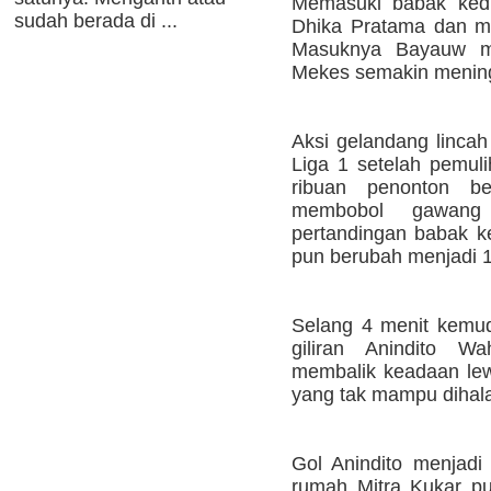
Memasuki babak kedua
sudah berada di ...
Dhika Pratama dan m
Masuknya Bayauw m
Mekes semakin mening
Aksi gelandang lincah
Liga 1 setelah pemu
ribuan penonton be
membobol gawang
pertandingan babak ke
pun berubah menjadi 1
Selang 4 menit kemud
giliran Anindito 
membalik keadaan lew
yang tak mampu diha
Gol Anindito menjadi 
rumah Mitra Kukar p