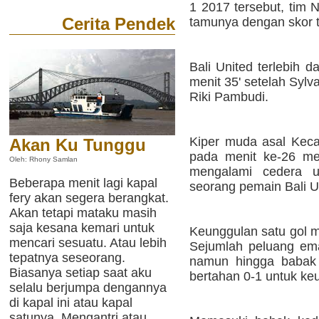
1 2017 tersebut, tim
Cerita Pendek
tamunya dengan skor ti
Bali United terlebih
menit 35' setelah Sy
Riki Pambudi.
Kiper muda asal Ke
Akan Ku Tunggu
pada menit ke-26 me
Oleh: Rhony Samlan
mengalami cedera u
Beberapa menit lagi kapal
seorang pemain Bali U
fery akan segera berangkat.
Akan tetapi mataku masih
saja kesana kemari untuk
Keunggulan satu gol 
mencari sesuatu. Atau lebih
Sejumlah peluang ema
tepatnya seseorang.
namun hingga babak
Biasanya setiap saat aku
bertahan 0-1 untuk ke
selalu berjumpa dengannya
di kapal ini atau kapal
satunya. Mengantri atau