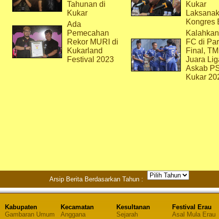
Tahunan di
Kukar
Kukar
Laksana
Kongres 
Ada
Pemecahan
Kalahkan
Rekor MURI di
FC di Par
Kukarland
Final, T
Festival 2023
Juara Lig
Askab P
Kukar 20
Arsip Berita Berdasarkan Tahun :
Kabupaten
Kecamatan
Kesultanan
Festival Erau
Gambaran Umum
Anggana
Sejarah
Asal Mula Erau