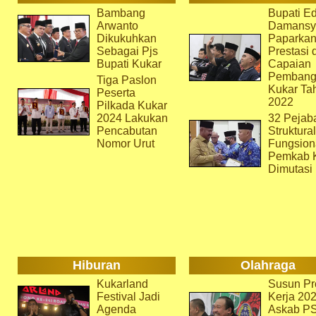
Bambang
Bupati Ed
Arwanto
Damansy
Dikukuhkan
Paparka
Sebagai Pjs
Prestasi 
Bupati Kukar
Capaian
Pembang
Tiga Paslon
Kukar Ta
Peserta
2022
Pilkada Kukar
2024 Lakukan
32 Pejab
Pencabutan
Struktura
Nomor Urut
Fungsion
Pemkab 
Dimutasi
Hiburan
Olahraga
Kukarland
Susun Pr
Festival Jadi
Kerja 202
Agenda
Askab P