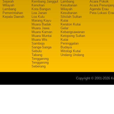
Sejarah
Kembang Janggut
Lambang
Acara Pokok
Wilayah
Kenohan
Kesultanan
Acara Penunjan
Lambang
Kota Bangun
Wilayah
Agenda Erau
Pemerintahan
Loa Janan
Kesultanan
Peta Lokasi Era
Kepala Daerah
Loa Kulu
Silsilah Sultan
Marang Kayu
Kutai
Muara Badak
Keraton Kutai
Muara Jawa
Gelar
Muara Kaman
Kebangsawanan
Muara Muntai
Ketopong Sultan
Muara Wis
Kutai
Samboja
Peninggalan
Sanga-Sanga
Budaya
Sebulu
Mitologi Kutai
Tabang
Undang Undang
Tenggarong
Tenggarong
Seberang
Copyright © 2001-2026 Ku