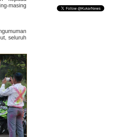
ing-masing
engumuman
ut, seluruh