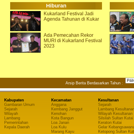
Hiburan
Kukarland Festival Jadi
Agenda Tahunan di Kukar
Ada Pemecahan Rekor
MURI di Kukarland Festival
2023
Arsip Berita Berdasarkan Tahun :
Kabupaten
Kecamatan
Kesultanan
Gambaran Umum
Anggana
Sejarah
Sejarah
Kembang Janggut
Lambang Kesultana
Wilayah
Kenohan
Wilayah Kesultanan
Lambang
Kota Bangun
Silsilah Sultan Kutai
Pemerintahan
Loa Janan
Keraton Kutai
Kepala Daerah
Loa Kulu
Gelar Kebangsawan
Marang Kayu
Ketopong Sultan Kut