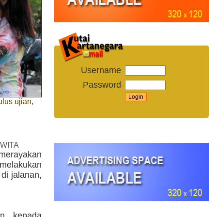
Username
Password
lus ujian,
 WITA
 merayakan
 melakukan
di jalanan,
an kepada