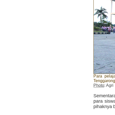
Para pelaj
Tenggarong
Photo
: Agri
Sementara 
para sisw
pihaknya 