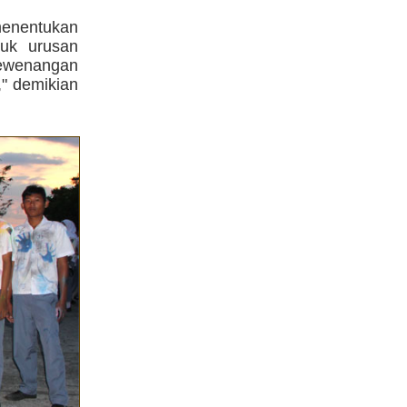
enentukan
tuk urusan
kewenangan
," demikian