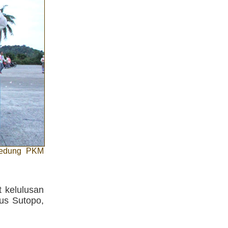
 gedung PKM
t kelulusan
us Sutopo,