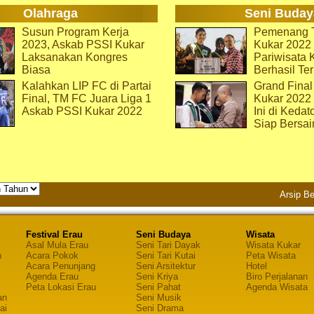
Olahraga
Seni Buday
Susun Program Kerja
Pemenang T
2023, Askab PSSI Kukar
Kukar 2022 
Laksanakan Kongres
Pariwisata 
Biasa
Berhasil Ter
Kalahkan LIP FC di Partai
Grand Final
Final, TM FC Juara Liga 1
Kukar 2022
Askab PSSI Kukar 2022
Ini di Kedat
Siap Bersai
Arsip Be
Festival Erau
Seni Budaya
Wisata
Asal Mula Erau
Seni Tari Dayak
Wisata Kukar
n
Acara Pokok
Seni Tari Kutai
Peta Wisata
Acara Penunjang
Seni Arsitektur
Hotel
Agenda Erau
Seni Kriya
Biro Perjalanan
Peta Lokasi Erau
Seni Pahat
Agenda Wisata
an
Seni Musik
ai
Seni Drama