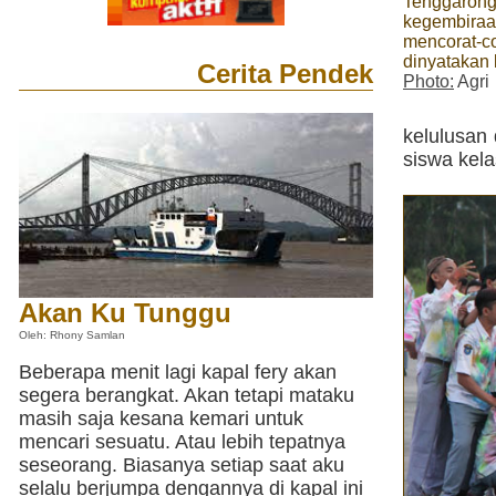
Tenggarong
kegembiraa
mencorat-co
dinyatakan 
Cerita Pendek
Photo:
Agri
kelulusan 
siswa kel
Akan Ku Tunggu
Oleh: Rhony Samlan
Beberapa menit lagi kapal fery akan
segera berangkat. Akan tetapi mataku
masih saja kesana kemari untuk
mencari sesuatu. Atau lebih tepatnya
seseorang. Biasanya setiap saat aku
selalu berjumpa dengannya di kapal ini