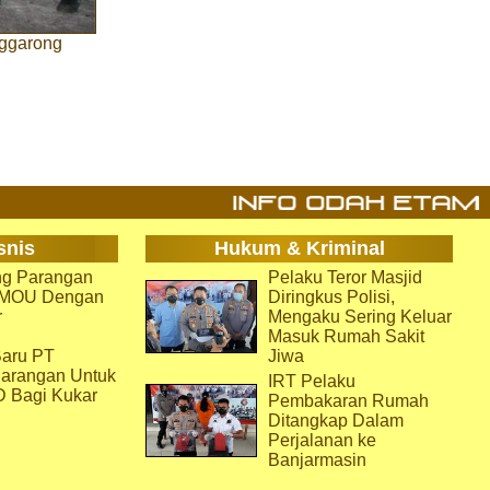
nggarong
snis
Hukum & Kriminal
g Parangan
Pelaku Teror Masjid
i MOU Dengan
Diringkus Polisi,
r
Mengaku Sering Keluar
Masuk Rumah Sakit
aru PT
Jiwa
arangan Untuk
IRT Pelaku
D Bagi Kukar
Pembakaran Rumah
Ditangkap Dalam
Perjalanan ke
Banjarmasin