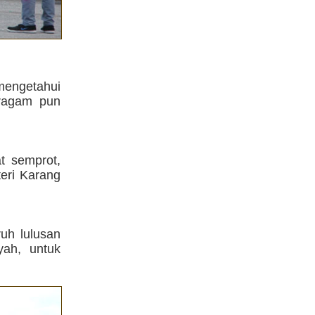
mengetahui
seragam pun
t semprot,
eri Karang
ruh lulusan
ah, untuk