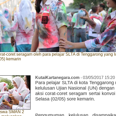
at-coret seragam oleh para pelajar SLTA di Tenggarong yang lu
05) kemarin
KutaiKartanegara.com
- 03/05/2017 15:20
Para pelajar SLTA di kota Tenggarong
kelulusan Ujian Nasional (UN) dengan
aksi corat-coret seragam sertai konvoi 
Selasa (02/05) sore kemarin.
siswa SMAN 2
Pengumuman kelulusan disampaik