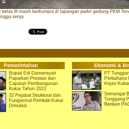
r kelas III masih berkumpul di lapangan parkir gedung PKM Te
ingga senja
Pemerintahan
Ekonomi & Bi
Bupati Edi Damansyah
PT Tunggan
Paparkan Prestasi dan
Perbaharu
Capaian Pembangunan
Kejari Kuka
Kukar Tahun 2022
Semangat B
32 Pejabat Struktural dan
Tunggang P
Fungsional Pemkab Kukar
Berikan PA
Dimutasi