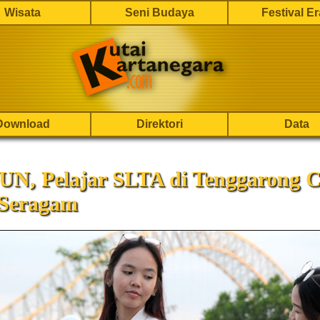
Wisata
Seni Budaya
Festival E
Download
Direktori
Data
UN, Pelajar SLTA di Tenggarong C
 Seragam