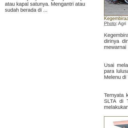
atau kapal satunya. Mengantri atau
sudah berada di ...
Kegembiraan
Photo
: Agri
Kegembira
dirinya d
mewarnai 
Usai mela
para lulu
Melenu di
Ternyata 
SLTA di 
melakukan