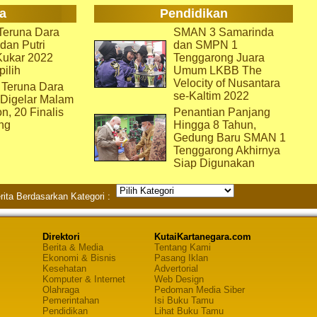
a
Pendidikan
eruna Dara
SMAN 3 Samarinda
dan Putri
dan SMPN 1
Kukar 2022
Tenggarong Juara
pilih
Umum LKBB The
Velocity of Nusantara
 Teruna Dara
se-Kaltim 2022
 Digelar Malam
on, 20 Finalis
Penantian Panjang
ng
Hingga 8 Tahun,
Gedung Baru SMAN 1
Tenggarong Akhirnya
Siap Digunakan
rita Berdasarkan Kategori :
Direktori
KutaiKartanegara.com
Berita & Media
Tentang Kami
Ekonomi & Bisnis
Pasang Iklan
Kesehatan
Advertorial
Komputer & Internet
Web Design
Olahraga
Pedoman Media Siber
Pemerintahan
Isi Buku Tamu
Pendidikan
Lihat Buku Tamu