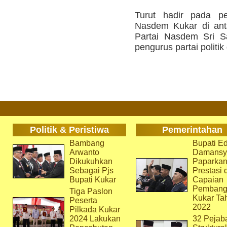
Turut hadir pada pe
Nasdem Kukar di an
Partai Nasdem Sri Sa
pengurus partai politik 
Politik & Peristiwa
Pemerintahan
Bambang
Bupati Ed
Arwanto
Damansy
Dikukuhkan
Paparka
Sebagai Pjs
Prestasi 
Bupati Kukar
Capaian
Pembang
Tiga Paslon
Kukar Ta
Peserta
2022
Pilkada Kukar
2024 Lakukan
32 Pejab