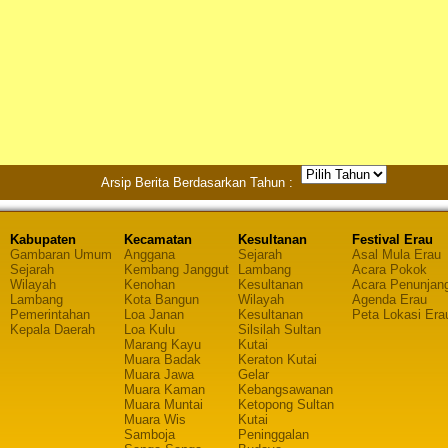
Arsip Berita Berdasarkan Tahun :
Kabupaten
Kecamatan
Kesultanan
Festival Erau
Gambaran Umum
Anggana
Sejarah
Asal Mula Erau
Sejarah
Kembang Janggut
Lambang
Acara Pokok
Wilayah
Kenohan
Kesultanan
Acara Penunjan
Lambang
Kota Bangun
Wilayah
Agenda Erau
Pemerintahan
Loa Janan
Kesultanan
Peta Lokasi Era
Kepala Daerah
Loa Kulu
Silsilah Sultan
Marang Kayu
Kutai
Muara Badak
Keraton Kutai
Muara Jawa
Gelar
Muara Kaman
Kebangsawanan
Muara Muntai
Ketopong Sultan
Muara Wis
Kutai
Samboja
Peninggalan