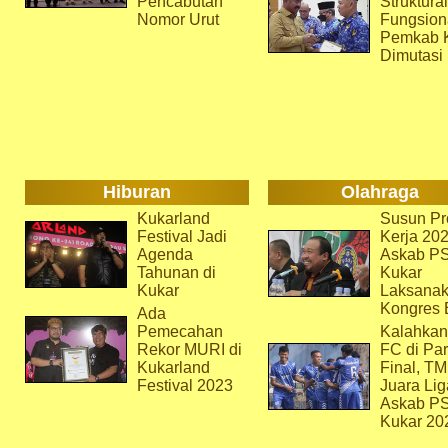
Pencabutan
Struktura
Nomor Urut
Fungsion
Pemkab 
Dimutasi
Hiburan
Olahraga
Kukarland
Susun Pr
Festival Jadi
Kerja 202
Agenda
Askab P
Tahunan di
Kukar
Kukar
Laksana
Kongres 
Ada
Pemecahan
Kalahkan
Rekor MURI di
FC di Par
Kukarland
Final, T
Festival 2023
Juara Lig
Askab P
Kukar 20