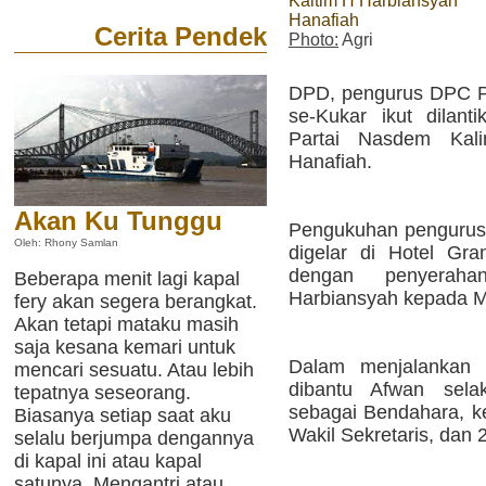
Kaltim H Harbiansyah
Hanafiah
Cerita Pendek
Photo:
Agri
DPD, pengurus DPC P
se-Kukar ikut dilan
Partai Nasdem Kal
Hanafiah.
Akan Ku Tunggu
Pengukuhan pengurus
Oleh: Rhony Samlan
digelar di Hotel Gra
dengan penyeraha
Beberapa menit lagi kapal
Harbiansyah kepada 
fery akan segera berangkat.
Akan tetapi mataku masih
saja kesana kemari untuk
Dalam menjalankan 
mencari sesuatu. Atau lebih
dibantu Afwan sela
tepatnya seseorang.
sebagai Bendahara, k
Biasanya setiap saat aku
Wakil Sekretaris, dan 
selalu berjumpa dengannya
di kapal ini atau kapal
satunya. Mengantri atau