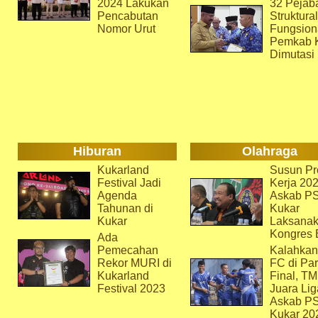
2024 Lakukan
32 Pejab
Pencabutan
Struktura
Nomor Urut
Fungsion
Pemkab 
Dimutasi
Hiburan
Olahraga
Kukarland
Susun Pr
Festival Jadi
Kerja 202
Agenda
Askab P
Tahunan di
Kukar
Kukar
Laksana
Kongres 
Ada
Pemecahan
Kalahkan
Rekor MURI di
FC di Par
Kukarland
Final, T
Festival 2023
Juara Lig
Askab P
Kukar 20