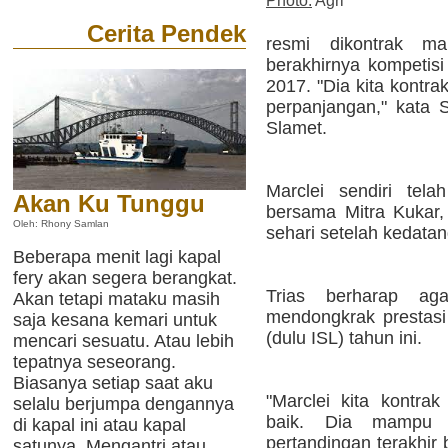
Photo:
Agri
Cerita Pendek
resmi dikontrak m
berakhirnya kompetis
2017. "Dia kita kontr
perpanjangan," kata S
Slamet.
Marclei sendiri tela
Akan Ku Tunggu
bersama Mitra Kukar,
Oleh: Rhony Samlan
sehari setelah kedata
Beberapa menit lagi kapal
fery akan segera berangkat.
Trias berharap ag
Akan tetapi mataku masih
mendongkrak prestasi 
saja kesana kemari untuk
(dulu ISL) tahun ini.
mencari sesuatu. Atau lebih
tepatnya seseorang.
Biasanya setiap saat aku
"Marclei kita kontrak
selalu berjumpa dengannya
baik. Dia mampu
di kapal ini atau kapal
pertandingan terakhir
satunya. Mengantri atau