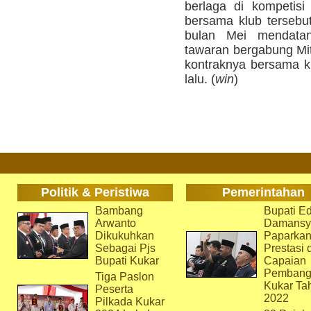
berlaga di kompetisi
bersama klub tersebu
bulan Mei mendata
tawaran bergabung Mit
kontraknya bersama kl
lalu. (
win
)
Politik & Peristiwa
Pemerintahan
Bambang
Bupati Ed
Arwanto
Damansy
Dikukuhkan
Paparka
Sebagai Pjs
Prestasi 
Bupati Kukar
Capaian
Pembang
Tiga Paslon
Kukar Ta
Peserta
2022
Pilkada Kukar