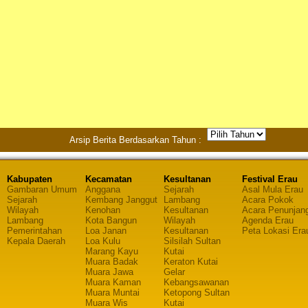
Arsip Berita Berdasarkan Tahun :
Kabupaten
Kecamatan
Kesultanan
Festival Erau
Gambaran Umum
Anggana
Sejarah
Asal Mula Erau
Sejarah
Kembang Janggut
Lambang
Acara Pokok
Wilayah
Kenohan
Kesultanan
Acara Penunjan
Lambang
Kota Bangun
Wilayah
Agenda Erau
Pemerintahan
Loa Janan
Kesultanan
Peta Lokasi Era
Kepala Daerah
Loa Kulu
Silsilah Sultan
Marang Kayu
Kutai
Muara Badak
Keraton Kutai
Muara Jawa
Gelar
Muara Kaman
Kebangsawanan
Muara Muntai
Ketopong Sultan
Muara Wis
Kutai