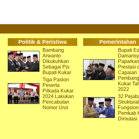
Politik & Peristiwa
Pemerintahan
Bambang
Bupati Ed
Arwanto
Damansy
Dikukuhkan
Paparka
Sebagai Pjs
Prestasi 
Bupati Kukar
Capaian
Pembang
Tiga Paslon
Kukar Ta
Peserta
2022
Pilkada Kukar
2024 Lakukan
32 Pejab
Pencabutan
Struktura
Nomor Urut
Fungsion
Pemkab 
Dimutasi