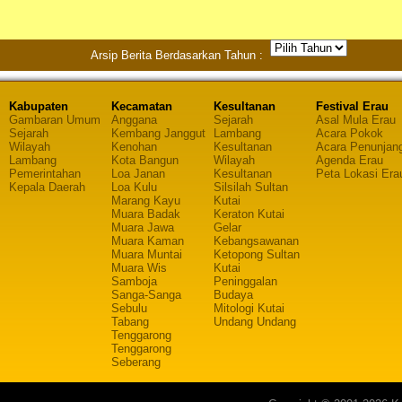
Arsip Berita Berdasarkan Tahun :
Kabupaten
Kecamatan
Kesultanan
Festival Erau
Gambaran Umum
Anggana
Sejarah
Asal Mula Erau
Sejarah
Kembang Janggut
Lambang
Acara Pokok
Wilayah
Kenohan
Kesultanan
Acara Penunjan
Lambang
Kota Bangun
Wilayah
Agenda Erau
Pemerintahan
Loa Janan
Kesultanan
Peta Lokasi Era
Kepala Daerah
Loa Kulu
Silsilah Sultan
Marang Kayu
Kutai
Muara Badak
Keraton Kutai
Muara Jawa
Gelar
Muara Kaman
Kebangsawanan
Muara Muntai
Ketopong Sultan
Muara Wis
Kutai
Samboja
Peninggalan
Sanga-Sanga
Budaya
Sebulu
Mitologi Kutai
Tabang
Undang Undang
Tenggarong
Tenggarong
Seberang