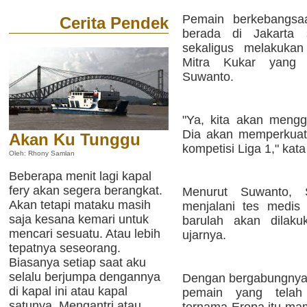
Pemain berkebangsaa
Cerita Pendek
berada di Jakarta 
sekaligus melakuka
Mitra Kukar yang di
Suwanto.
"Ya, kita akan meng
Dia akan memperkuat 
Akan Ku Tunggu
kompetisi Liga 1," kat
Oleh: Rhony Samlan
Beberapa menit lagi kapal
fery akan segera berangkat.
Menurut Suwanto, S
Akan tetapi mataku masih
menjalani tes medis 
saja kesana kemari untuk
barulah akan dilaku
mencari sesuatu. Atau lebih
ujarnya.
tepatnya seseorang.
Biasanya setiap saat aku
selalu berjumpa dengannya
Dengan bergabungnya 
di kapal ini atau kapal
pemain yang telah m
satunya. Mengantri atau
ternama Eropa itu mam