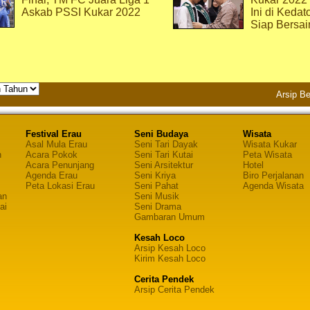
Askab PSSI Kukar 2022
Ini di Kedat
Siap Bersai
Arsip Be
Festival Erau
Seni Budaya
Wisata
Asal Mula Erau
Seni Tari Dayak
Wisata Kukar
n
Acara Pokok
Seni Tari Kutai
Peta Wisata
Acara Penunjang
Seni Arsitektur
Hotel
Agenda Erau
Seni Kriya
Biro Perjalanan
Peta Lokasi Erau
Seni Pahat
Agenda Wisata
an
Seni Musik
ai
Seni Drama
Gambaran Umum
Kesah Loco
Arsip Kesah Loco
Kirim Kesah Loco
Cerita Pendek
Arsip Cerita Pendek