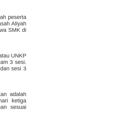
lah peserta
asah Aliyah
swa SMK di
 atau UNKP
am 3 sesi.
 dan sesi 3
kan adalah
ari ketiga
han sesuai