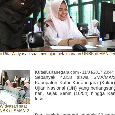
ar Rita Widyasari saat meninjau pelaksanaan UNBK di MAN T
KutaiKartanegara.com
- 11/04/2017 23:44
Sebanyak 4.818 siswa SMA/MA/
Kabupaten Kutai Kartanegara (Kukar)
Ujian Nasional (UN) yang berlangsun
hari, sejak Senin (10/04) hingga Kam
lusa.
 Widyasari saat
UNBK di SMAN 2
Dari jumlah tersebut, hampir 30 pers