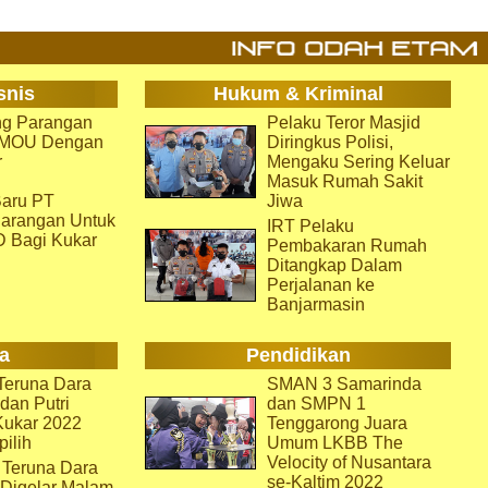
snis
Hukum & Kriminal
g Parangan
Pelaku Teror Masjid
i MOU Dengan
Diringkus Polisi,
r
Mengaku Sering Keluar
Masuk Rumah Sakit
aru PT
Jiwa
arangan Untuk
IRT Pelaku
D Bagi Kukar
Pembakaran Rumah
Ditangkap Dalam
Perjalanan ke
Banjarmasin
a
Pendidikan
eruna Dara
SMAN 3 Samarinda
dan Putri
dan SMPN 1
Kukar 2022
Tenggarong Juara
pilih
Umum LKBB The
Velocity of Nusantara
 Teruna Dara
se-Kaltim 2022
 Digelar Malam