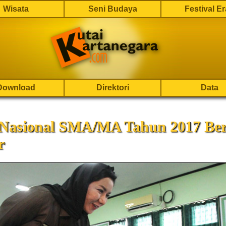
Wisata
Seni Budaya
Festival E
Download
Direktori
Data
 Nasional SMA/MA Tahun 2017 Ber
r