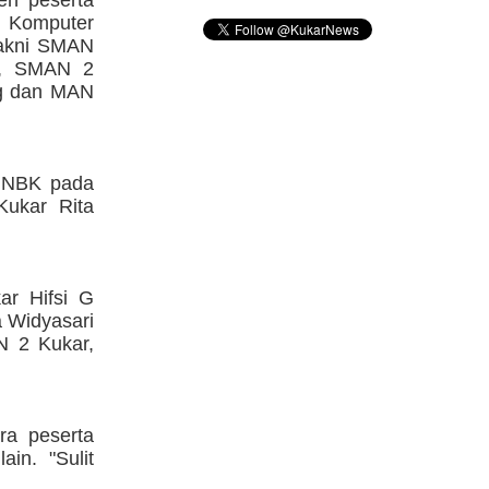
s Komputer
yakni SMAN
g, SMAN 2
ng dan MAN
 UNBK pada
Kukar Rita
ar Hifsi G
a Widyasari
 2 Kukar,
ra peserta
in. "Sulit