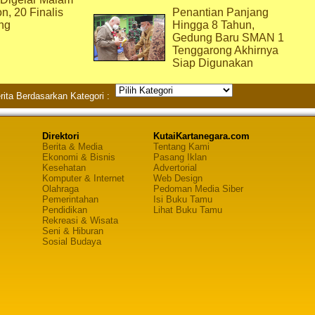
on, 20 Finalis
Penantian Panjang
ng
Hingga 8 Tahun,
Gedung Baru SMAN 1
Tenggarong Akhirnya
Siap Digunakan
rita Berdasarkan Kategori :
Direktori
KutaiKartanegara.com
Berita & Media
Tentang Kami
Ekonomi & Bisnis
Pasang Iklan
Kesehatan
Advertorial
Komputer & Internet
Web Design
Olahraga
Pedoman Media Siber
Pemerintahan
Isi Buku Tamu
Pendidikan
Lihat Buku Tamu
Rekreasi & Wisata
Seni & Hiburan
Sosial Budaya