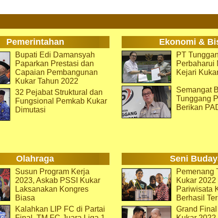
Pemerintahan
Ekonomi & Bi
Bupati Edi Damansyah
PT Tunggan
Paparkan Prestasi dan
Perbaharu
Capaian Pembangunan
Kejari Kuka
Kukar Tahun 2022
Semangat B
32 Pejabat Struktural dan
Tunggang P
Fungsional Pemkab Kukar
Berikan PA
Dimutasi
Olahraga
Seni Buday
Susun Program Kerja
Pemenang T
2023, Askab PSSI Kukar
Kukar 2022 
Laksanakan Kongres
Pariwisata 
Biasa
Berhasil Ter
Kalahkan LIP FC di Partai
Grand Final
Final, TM FC Juara Liga 1
Kukar 2022