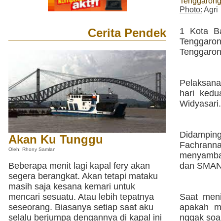
Tenggaron
Photo:
Agri
1 Kota B
Cerita Pendek
Tenggaron
Tenggaron
Pelaksan
hari kedu
Widyasari.
Didamping
Akan Ku Tunggu
Fachranna
Oleh: Rhony Samlan
menyamba
dan SMAN
Beberapa menit lagi kapal fery akan
segera berangkat. Akan tetapi mataku
masih saja kesana kemari untuk
Saat meni
mencari sesuatu. Atau lebih tepatnya
apakah me
seseorang. Biasanya setiap saat aku
nggak soa
selalu berjumpa dengannya di kapal ini