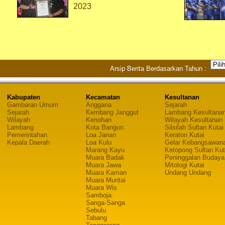
2023
Arsip Berita Berdasarkan Tahun :
Kabupaten
Kecamatan
Kesultanan
Gambaran Umum
Anggana
Sejarah
Sejarah
Kembang Janggut
Lambang Kesultana
Wilayah
Kenohan
Wilayah Kesultanan
Lambang
Kota Bangun
Silsilah Sultan Kutai
Pemerintahan
Loa Janan
Keraton Kutai
Kepala Daerah
Loa Kulu
Gelar Kebangsawan
Marang Kayu
Ketopong Sultan Kut
Muara Badak
Peninggalan Budaya
Muara Jawa
Mitologi Kutai
Muara Kaman
Undang Undang
Muara Muntai
Muara Wis
Samboja
Sanga-Sanga
Sebulu
Tabang