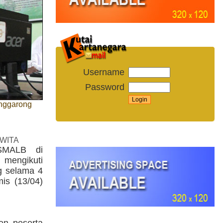
Username
Password
enggarong
 WITA
SMALB di
 mengikuti
g selama 4
is (13/04)
en peserta