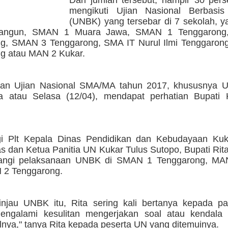
g
mengikuti Ujian Nasional Berbasi
(UNBK) yang tersebar di 7 sekolah, 
angun, SMAN 1 Muara Jawa, SMAN 1 Tenggaron
g, SMAN 3 Tenggarong, SMA IT Nurul Ilmi Tenggaro
g atau MAN 2 Kukar.
aan Ujian Nasional SMA/MA tahun 2017, khususnya
a atau Selasa (12/04), mendapat perhatian Bupati 
i Plt Kepala Dinas Pendidikan dan Kebudayaan Kuk
s dan Ketua Panitia UN Kukar Tulus Sutopo, Bupati Rit
ngi pelaksanaan UNBK di SMAN 1 Tenggarong, MAN
 2 Tenggarong.
njau UNBK itu, Rita sering kali bertanya kepada pa
ngalami kesulitan mengerjakan soal atau kendala la
lnya," tanya Rita kepada peserta UN yang ditemuinya.