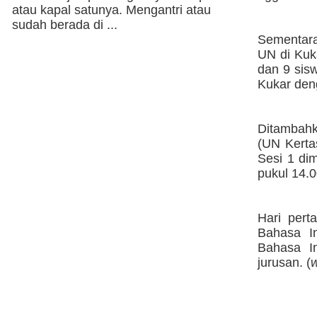
atau kapal satunya. Mengantri atau
sudah berada di ...
Sementara
UN di Kuk
dan 9 sis
Kukar den
Ditambahk
(UN Kerta
Sesi 1 dim
pukul 14.0
Hari per
Bahasa I
Bahasa In
jurusan. (
w