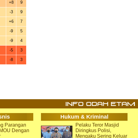
+8
9
-3
9
+6
7
-9
5
-9
4
-5
3
-8
3
snis
Hukum & Kriminal
g Parangan
Pelaku Teror Masjid
i MOU Dengan
Diringkus Polisi,
r
Mengaku Sering Keluar