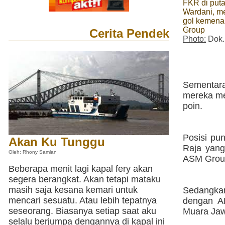
FKR di put
Wardani, me
gol kemena
Group
Cerita Pendek
Photo:
Dok.
Sementara
mereka mel
poin.
Posisi pun
Akan Ku Tunggu
Raja yang
Oleh: Rhony Samlan
ASM Group
Beberapa menit lagi kapal fery akan
segera berangkat. Akan tetapi mataku
masih saja kesana kemari untuk
Sedangkan
mencari sesuatu. Atau lebih tepatnya
dengan A
seseorang. Biasanya setiap saat aku
Muara Jawa
selalu berjumpa dengannya di kapal ini