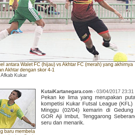
l antara Walet FC (hijau) vs Akhtar FC (merah) yang akhirnya
n Akhtar dengan skor 4-1
 Afkab Kukar
KutaiKartanegara.com
- 03/04/2017 23:31
Pekan ke lima yang merupakan put
kompetisi Kukar Futsal League (KFL)
Minggu (02/04) kemarin di Gedung 
GOR Aji Imbut, Tenggarong Seberang
seru dan menarik.
g baru membela