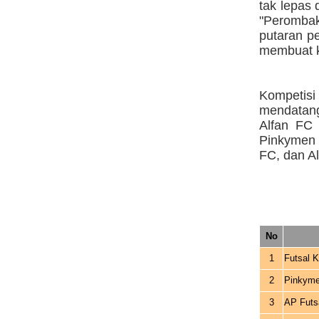
tak lepas
"Perombak
putaran pe
membuat k
Kompetis
mendatan
Alfan FC 
Pinkymen 
FC, dan Al
No
1
Futsal K
2
Pinkym
3
AP Futs