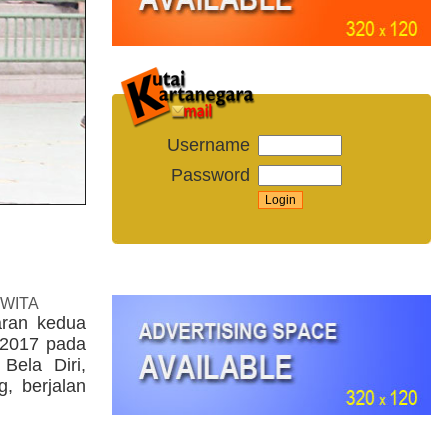
Username
Password
 WITA
aran kedua
 2017 pada
Bela Diri,
, berjalan