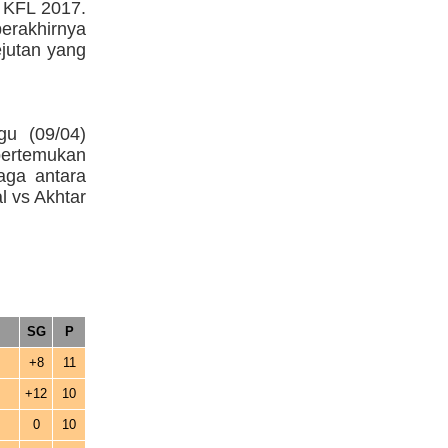
a KFL 2017.
erakhirnya
ejutan yang
gu (09/04)
pertemukan
aga antara
 vs Akhtar
SG
P
+8
11
+12
10
0
10