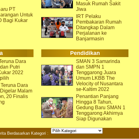
Masuk Rumah Sakit
aru PT
Jiwa
arangan Untuk
IRT Pelaku
D Bagi Kukar
Pembakaran Rumah
Ditangkap Dalam
Perjalanan ke
Banjarmasin
a
Pendidikan
eruna Dara
SMAN 3 Samarinda
dan Putri
dan SMPN 1
Kukar 2022
Tenggarong Juara
pilih
Umum LKBB The
Velocity of Nusantara
 Teruna Dara
se-Kaltim 2022
 Digelar Malam
on, 20 Finalis
Penantian Panjang
ng
Hingga 8 Tahun,
Gedung Baru SMAN 1
Tenggarong Akhirnya
Siap Digunakan
rita Berdasarkan Kategori :