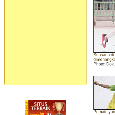
Suasana due
dimenangka
Photo:
Dok.
Pemain yan