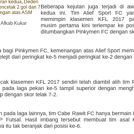
aran kedua, Deden
Beberapa kejutan juga terjadi di aw
ncetak 2 gol dari 7
ngan atas ASM
kedua ini. Tim Alief Sport FC ya
memimpin klasemen KFL 2017 pa
 Afkab Kukar
musim pertama kini terlempar ke posi
ditumbangkan Pinkymen FC dengan sk
 bagi Pinkymen FC, kemenangan atas Alief Sport memb
ejit dari peringkat ke-5 menjadi peringkat ke-2 dengan
cak klasemen KFL 2017 sendiri telah diambil alih tim 
 pada laga pekan ke-5 tampil superior dengan men
 dengan skor telak 7-2.
 pada laga lainnya, tim Cabe Rawit FC hanya bermain 
P Futsal. Hasil imbang tersebut membuat tim asal
 itu tak beranjak dari posisi ke-6.