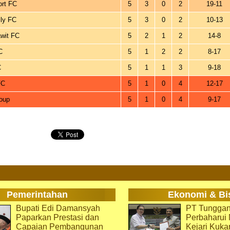
ort FC
5
3
0
2
19-11
ly FC
5
3
0
2
10-13
wit FC
5
2
1
2
14-8
C
5
1
2
2
8-17
C
5
1
1
3
9-18
FC
5
1
0
4
12-17
oup
5
1
0
4
9-17
Pemerintahan
Ekonomi & Bi
Bupati Edi Damansyah
PT Tunggan
Paparkan Prestasi dan
Perbaharu
Capaian Pembangunan
Kejari Kuka