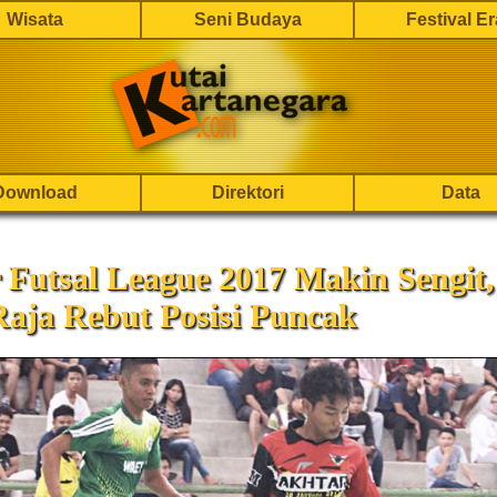
Wisata
Seni Budaya
Festival E
Download
Direktori
Data
Futsal League 2017 Makin Sengit,
aja Rebut Posisi Puncak