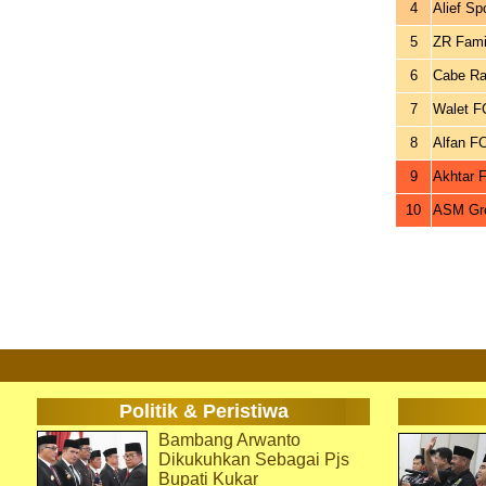
4
Alief Sp
5
ZR Fami
6
Cabe Ra
7
Walet F
8
Alfan F
9
Akhtar 
10
ASM Gr
Politik & Peristiwa
Bambang Arwanto
Dikukuhkan Sebagai Pjs
Bupati Kukar