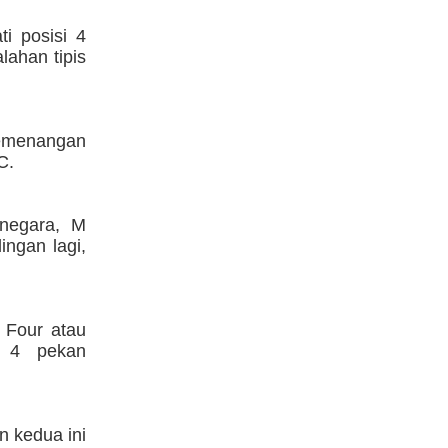
i posisi 4
lahan tipis
kemenangan
C.
anegara, M
ingan lagi,
 Four atau
a 4 pekan
n kedua ini