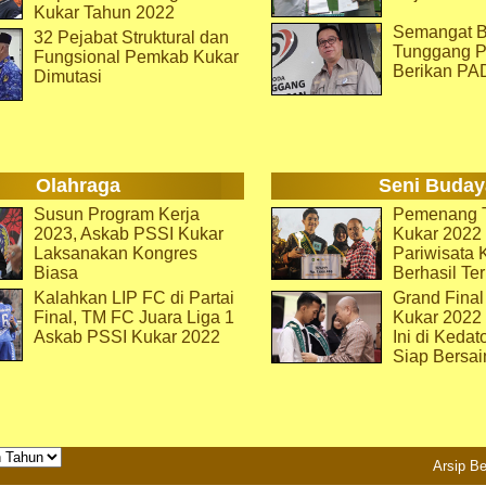
Kukar Tahun 2022
Semangat B
32 Pejabat Struktural dan
Tunggang P
Fungsional Pemkab Kukar
Berikan PA
Dimutasi
Olahraga
Seni Buday
Susun Program Kerja
Pemenang T
2023, Askab PSSI Kukar
Kukar 2022 
Laksanakan Kongres
Pariwisata 
Biasa
Berhasil Ter
Kalahkan LIP FC di Partai
Grand Final
Final, TM FC Juara Liga 1
Kukar 2022
Askab PSSI Kukar 2022
Ini di Kedat
Siap Bersai
Arsip Be