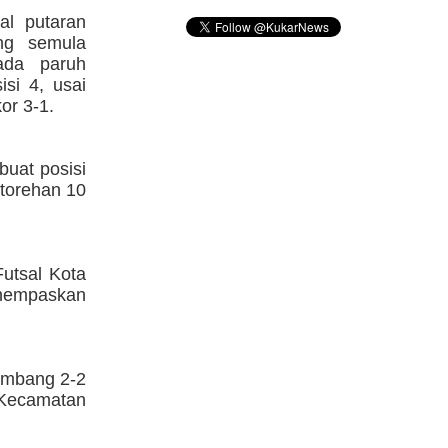
al putaran
ng semula
da paruh
si 4, usai
or 3-1.
uat posisi
 torehan 10
Futsal Kota
ghempaskan
imbang 2-2
 Kecamatan