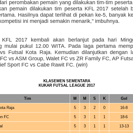
 dari perombakan pemain yang dilakukan tim-tim pesert
an pemain dilakukan tim peserta KFL 2017 setelah b
rtama. Hasilnya dapat terlihat di pekan ke-5, banyak k
ompetisi ini menjadi semakin menarik," imbuhnya.
i KFL 2017 kembali akan berlanjut pada hari Ming
g mulai pukul 12.00 WITA. Pada laga pertama mem
vs Futsal Kota Raja. Kemudian dilanjutkan dengan l
FC vs ASM Group, Walet FC vs ZR Family FC, AP Futsal
ief Sport FC vs Cabe Rawit FC. (
win
)
KLASEMEN SEMENTARA
KUKAR FUTSAL LEAGUE 2017
Tim
M
M
S
K
Gol
ota Raja
5
3
2
0
16-8
en FC
5
3
1
1
18-6
al
5
3
1
1
13-13