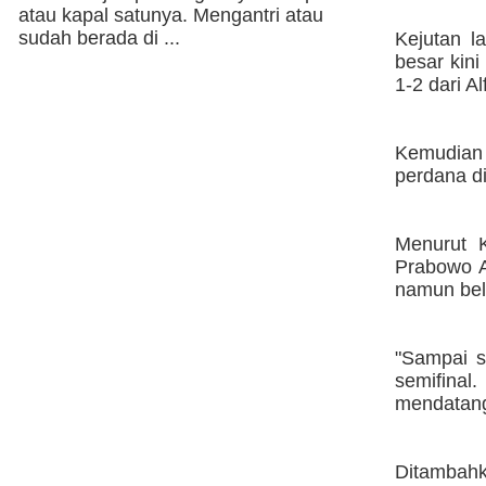
atau kapal satunya. Mengantri atau
sudah berada di ...
Kejutan l
besar kini
1-2 dari A
Kemudian 
perdana di
Menurut K
Prabowo A
namun bel
"Sampai s
semifina
mendatang,
Ditambahka