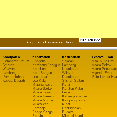
Arsip Berita Berdasarkan Tahun :
Kabupaten
Kecamatan
Kesultanan
Festival Erau
Gambaran Umum
Anggana
Sejarah
Asal Mula Erau
Sejarah
Kembang Janggut
Lambang
Acara Pokok
Wilayah
Kenohan
Kesultanan
Acara Penunjan
Lambang
Kota Bangun
Wilayah
Agenda Erau
Pemerintahan
Loa Janan
Kesultanan
Peta Lokasi Era
Kepala Daerah
Loa Kulu
Silsilah Sultan
Marang Kayu
Kutai
Muara Badak
Keraton Kutai
Muara Jawa
Gelar
Muara Kaman
Kebangsawanan
Muara Muntai
Ketopong Sultan
Muara Wis
Kutai
Samboja
Peninggalan
Sanga-Sanga
Budaya
Sebulu
Mitologi Kutai