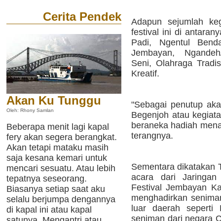
Cerita Pendek
Adapun sejumlah ke
festival ini di antar
Padi, Ngentul Bend
Jembayan, Ngandeh
Seni, Olahraga Tradis
Kreatif.
Akan Ku Tunggu
"Sebagai penutup aka
Oleh: Rhony Samlan
Begenjoh atau kegiata
beraneka hadiah menar
Beberapa menit lagi kapal
terangnya.
fery akan segera berangkat.
Akan tetapi mataku masih
saja kesana kemari untuk
Sementara dikatakan T
mencari sesuatu. Atau lebih
acara dari Jaringan
tepatnya seseorang.
Festival Jembayan K
Biasanya setiap saat aku
menghadirkan seniman
selalu berjumpa dengannya
luar daerah seperti
di kapal ini atau kapal
seniman dari negara C
satunya. Mengantri atau