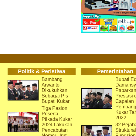
Politik & Peristiwa
Pemerintahan
Bambang
Bupati Ed
Arwanto
Damansy
Dikukuhkan
Paparka
Sebagai Pjs
Prestasi 
Bupati Kukar
Capaian
Pembang
Tiga Paslon
Kukar Ta
Peserta
2022
Pilkada Kukar
2024 Lakukan
32 Pejab
Pencabutan
Struktura
Nomor Urut
Fungsion