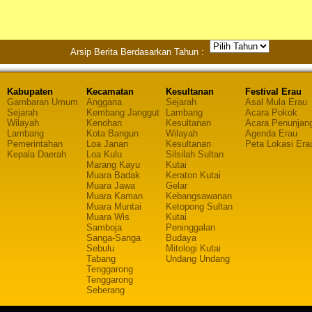
Arsip Berita Berdasarkan Tahun :
Kabupaten
Kecamatan
Kesultanan
Festival Erau
Gambaran Umum
Anggana
Sejarah
Asal Mula Erau
Sejarah
Kembang Janggut
Lambang
Acara Pokok
Wilayah
Kenohan
Kesultanan
Acara Penunjan
Lambang
Kota Bangun
Wilayah
Agenda Erau
Pemerintahan
Loa Janan
Kesultanan
Peta Lokasi Era
Kepala Daerah
Loa Kulu
Silsilah Sultan
Marang Kayu
Kutai
Muara Badak
Keraton Kutai
Muara Jawa
Gelar
Muara Kaman
Kebangsawanan
Muara Muntai
Ketopong Sultan
Muara Wis
Kutai
Samboja
Peninggalan
Sanga-Sanga
Budaya
Sebulu
Mitologi Kutai
Tabang
Undang Undang
Tenggarong
Tenggarong
Seberang