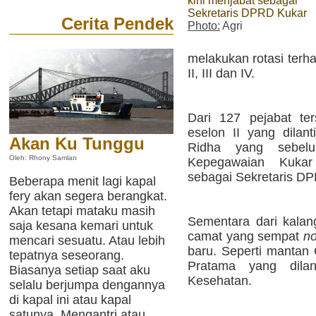
kini menjabat sebagai
Sekretaris DPRD Kukar
Cerita Pendek
Photo:
Agri
melakukan rotasi terha
II, III dan IV.
Dari 127 pejabat te
eselon II yang dila
Akan Ku Tunggu
Ridha yang sebel
Oleh: Rhony Samlan
Kepegawaian Kukar
sebagai Sekretaris D
Beberapa menit lagi kapal
fery akan segera berangkat.
Akan tetapi mataku masih
Sementara dari kalang
saja kesana kemari untuk
camat yang sempat
no
mencari sesuatu. Atau lebih
baru. Seperti manta
tepatnya seseorang.
Pratama yang dilan
Biasanya setiap saat aku
Kesehatan.
selalu berjumpa dengannya
di kapal ini atau kapal
satunya. Mengantri atau