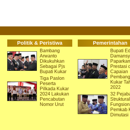
Politik & Peristiwa
Pemerintahan
Bambang
Bupati Ed
Arwanto
Damansy
Dikukuhkan
Paparka
Sebagai Pjs
Prestasi 
Bupati Kukar
Capaian
Pembang
Tiga Paslon
Kukar Ta
Peserta
2022
Pilkada Kukar
2024 Lakukan
32 Pejab
Pencabutan
Struktura
Nomor Urut
Fungsion
Pemkab 
Dimutasi