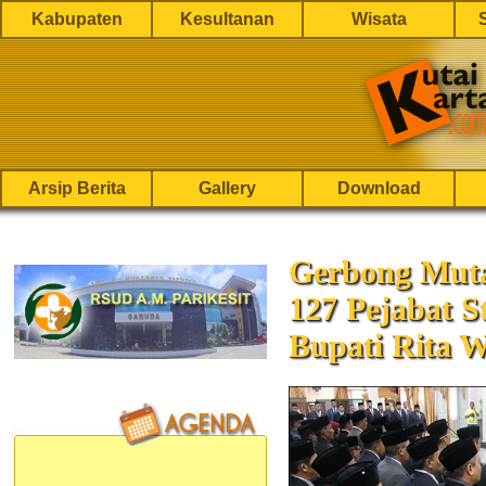
Kabupaten
Kesultanan
Wisata
Arsip Berita
Gallery
Download
Gerbong Mutas
127 Pejabat S
Bupati Rita W