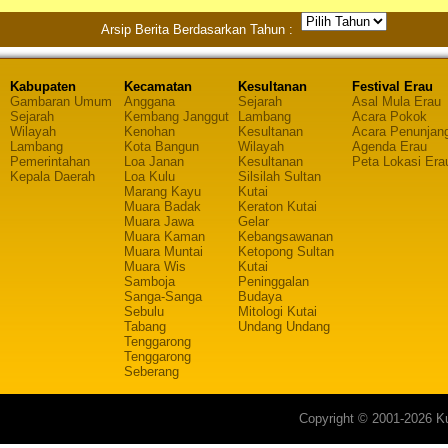
Arsip Berita Berdasarkan Tahun :
Kabupaten
Kecamatan
Kesultanan
Festival Erau
Gambaran Umum
Anggana
Sejarah
Asal Mula Erau
Sejarah
Kembang Janggut
Lambang
Acara Pokok
Wilayah
Kenohan
Kesultanan
Acara Penunjan
Lambang
Kota Bangun
Wilayah
Agenda Erau
Pemerintahan
Loa Janan
Kesultanan
Peta Lokasi Era
Kepala Daerah
Loa Kulu
Silsilah Sultan
Marang Kayu
Kutai
Muara Badak
Keraton Kutai
Muara Jawa
Gelar
Muara Kaman
Kebangsawanan
Muara Muntai
Ketopong Sultan
Muara Wis
Kutai
Samboja
Peninggalan
Sanga-Sanga
Budaya
Sebulu
Mitologi Kutai
Tabang
Undang Undang
Tenggarong
Tenggarong
Seberang
Copyright © 2001-2026 Ku