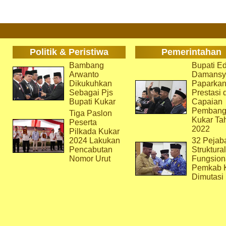
Politik & Peristiwa
Pemerintahan
Bambang
Bupati Ed
Arwanto
Damansy
Dikukuhkan
Paparka
Sebagai Pjs
Prestasi 
Bupati Kukar
Capaian
Pembang
Tiga Paslon
Kukar Ta
Peserta
2022
Pilkada Kukar
2024 Lakukan
32 Pejab
Pencabutan
Struktura
Nomor Urut
Fungsion
Pemkab 
Dimutasi