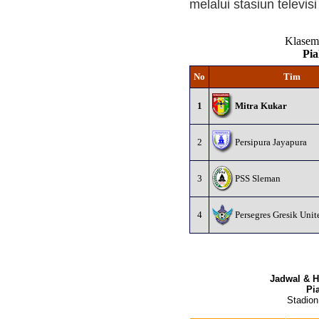
melalui stasiun televisi
Klasem
Pia
No
Tim
1
Mitra Kukar
2
Persipura Jayapura
3
PSS Sleman
4
Persegres Gresik Unit
Jadwal & H
Pi
Stadio