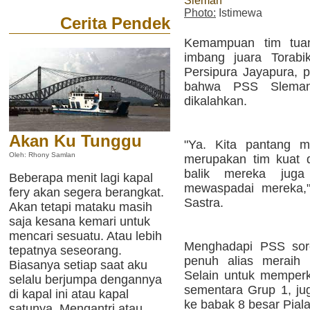
Sleman
Photo:
Istimewa
Cerita Pendek
Kemampuan tim tua
imbang juara Torabi
Persipura Jayapura, p
bahwa PSS Sleman
dikalahkan.
Akan Ku Tunggu
"Ya. Kita pantang 
Oleh: Rhony Samlan
merupakan tim kuat 
balik mereka juga
Beberapa menit lagi kapal
mewaspadai mereka," 
fery akan segera berangkat.
Sastra.
Akan tetapi mataku masih
saja kesana kemari untuk
mencari sesuatu. Atau lebih
Menghadapi PSS sore
tepatnya seseorang.
penuh alias meraih
Biasanya setiap saat aku
Selain untuk memperk
selalu berjumpa dengannya
sementara Grup 1, ju
di kapal ini atau kapal
ke babak 8 besar Pial
satunya. Mengantri atau