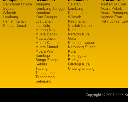
Gambaran Umum
Anggana
Sejarah
Asal Mula Erau
Sejarah
Kembang Janggut
Lambang
Acara Pokok
Wilayah
Kenohan
Kesultanan
Acara Penunjan
Lambang
Kota Bangun
Wilayah
Agenda Erau
Pemerintahan
Loa Janan
Kesultanan
Peta Lokasi Era
Kepala Daerah
Loa Kulu
Silsilah Sultan
Marang Kayu
Kutai
Muara Badak
Keraton Kutai
Muara Jawa
Gelar
Muara Kaman
Kebangsawanan
Muara Muntai
Ketopong Sultan
Muara Wis
Kutai
Samboja
Peninggalan
Sanga-Sanga
Budaya
Sebulu
Mitologi Kutai
Tabang
Undang Undang
Tenggarong
Tenggarong
Seberang
Copyright © 2001-2026 Ku