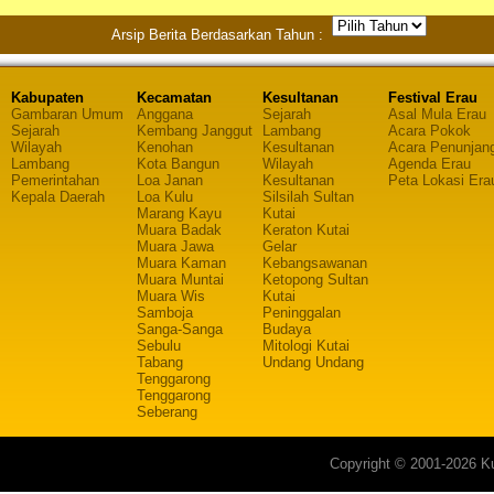
Arsip Berita Berdasarkan Tahun :
Kabupaten
Kecamatan
Kesultanan
Festival Erau
Gambaran Umum
Anggana
Sejarah
Asal Mula Erau
Sejarah
Kembang Janggut
Lambang
Acara Pokok
Wilayah
Kenohan
Kesultanan
Acara Penunjan
Lambang
Kota Bangun
Wilayah
Agenda Erau
Pemerintahan
Loa Janan
Kesultanan
Peta Lokasi Era
Kepala Daerah
Loa Kulu
Silsilah Sultan
Marang Kayu
Kutai
Muara Badak
Keraton Kutai
Muara Jawa
Gelar
Muara Kaman
Kebangsawanan
Muara Muntai
Ketopong Sultan
Muara Wis
Kutai
Samboja
Peninggalan
Sanga-Sanga
Budaya
Sebulu
Mitologi Kutai
Tabang
Undang Undang
Tenggarong
Tenggarong
Seberang
Copyright © 2001-2026 Ku