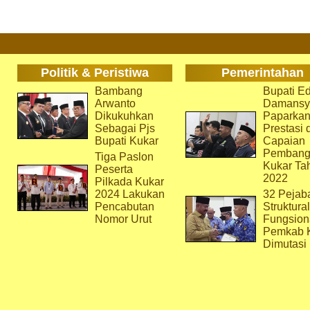
Politik & Peristiwa
Pemerintahan
Bambang
Bupati Ed
Arwanto
Damansy
Dikukuhkan
Paparka
Sebagai Pjs
Prestasi 
Bupati Kukar
Capaian
Pembang
Tiga Paslon
Kukar Ta
Peserta
2022
Pilkada Kukar
2024 Lakukan
32 Pejab
Pencabutan
Struktura
Nomor Urut
Fungsion
Pemkab 
Dimutasi