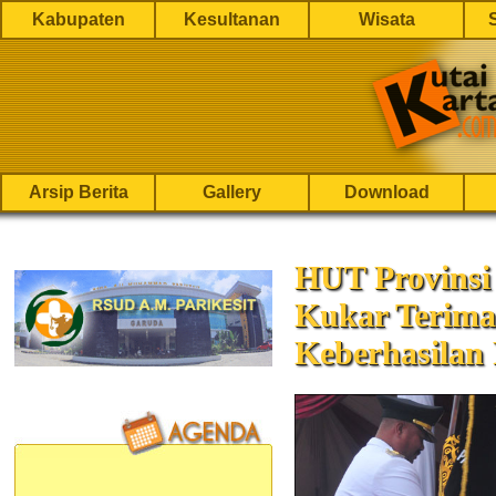
Kabupaten
Kesultanan
Wisata
Arsip Berita
Gallery
Download
HUT Provinsi 
Kukar Terima
Keberhasila