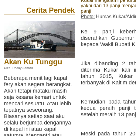
Kukar mengalami penuru
yakni dari 13 panji menja
Cerita Pendek
panji
Photo:
Humas Kukar/Aldi
Ke 9 panji keberh
diserahkan Gubernur
kepada Wakil Bupati 
Akan Ku Tunggu
Jika dibanding 2 tah
Oleh: Rhony Samlan
diterima Kukar kali
tahun 2015, Kukar 
Beberapa menit lagi kapal
terbanyak di Kaltim de
fery akan segera berangkat.
Akan tetapi mataku masih
saja kesana kemari untuk
Kemudian pada tahun
mencari sesuatu. Atau lebih
kedua peraih panji 
tepatnya seseorang.
setelah meraih 13 panj
Biasanya setiap saat aku
selalu berjumpa dengannya
di kapal ini atau kapal
Meski pada tahun 20
satunya. Mengantri atau