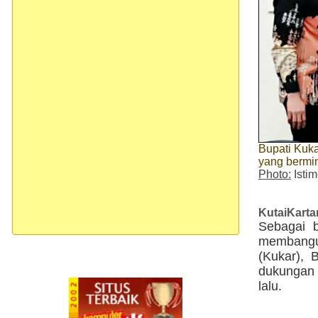
Bupati Kuka
yang bermi
Photo:
Isti
KutaiKart
Sebagai b
membangu
(Kukar), 
dukungan 
lalu.