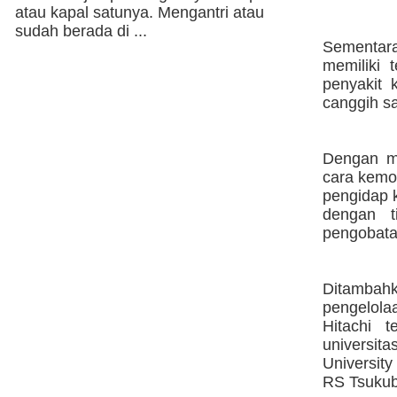
atau kapal satunya. Mengantri atau
sudah berada di ...
Sementar
memiliki
penyakit 
canggih saa
Dengan me
cara kemo
pengidap k
dengan t
pengobata
Ditambahk
pengelola
Hitachi 
universit
University
RS Tsukub