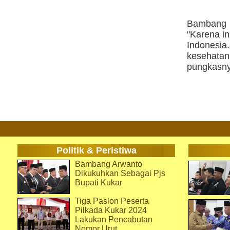
Bambang 
"Karena i
Indonesia
kesehata
pungkasny
Politik & Peristiwa
Bambang Arwanto
Dikukuhkan Sebagai Pjs
Bupati Kukar
Tiga Paslon Peserta
Pilkada Kukar 2024
Lakukan Pencabutan
Nomor Urut