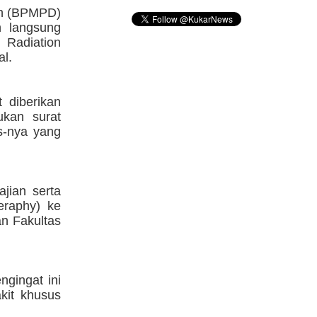
ah (BPMPD)
n langsung
Radiation
al.
 diberikan
ukan surat
ss-nya yang
jian serta
eraphy) ke
an Fakultas
gingat ini
kit khusus