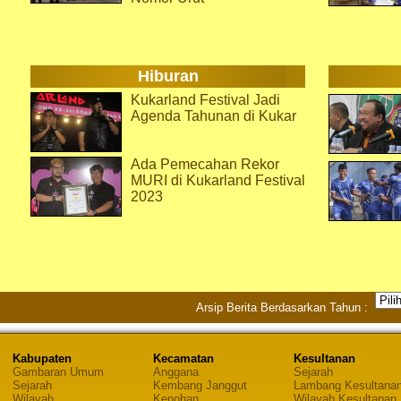
Hiburan
Kukarland Festival Jadi
Agenda Tahunan di Kukar
Ada Pemecahan Rekor
MURI di Kukarland Festival
2023
Arsip Berita Berdasarkan Tahun :
Kabupaten
Kecamatan
Kesultanan
Gambaran Umum
Anggana
Sejarah
Sejarah
Kembang Janggut
Lambang Kesultana
Wilayah
Kenohan
Wilayah Kesultanan