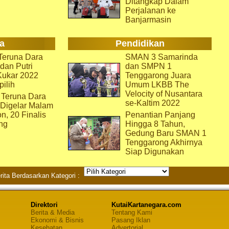
Ditangkap Dalam
Perjalanan ke
Banjarmasin
a
Pendidikan
eruna Dara
SMAN 3 Samarinda
dan Putri
dan SMPN 1
Kukar 2022
Tenggarong Juara
pilih
Umum LKBB The
Velocity of Nusantara
 Teruna Dara
se-Kaltim 2022
 Digelar Malam
on, 20 Finalis
Penantian Panjang
ng
Hingga 8 Tahun,
Gedung Baru SMAN 1
Tenggarong Akhirnya
Siap Digunakan
rita Berdasarkan Kategori :
Direktori
KutaiKartanegara.com
Berita & Media
Tentang Kami
Ekonomi & Bisnis
Pasang Iklan
Kesehatan
Advertorial