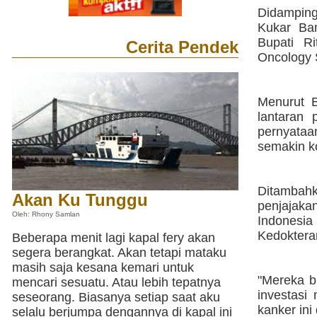
Didampin
Kukar Ba
Bupati R
Cerita Pendek
Oncology S
Menurut B
lantaran
pernyataa
semakin k
Ditambahk
Akan Ku Tunggu
penjajak
Oleh: Rhony Samlan
Indonesia
Kedoktera
Beberapa menit lagi kapal fery akan
segera berangkat. Akan tetapi mataku
masih saja kesana kemari untuk
"Mereka b
mencari sesuatu. Atau lebih tepatnya
investasi
seseorang. Biasanya setiap saat aku
kanker ini
selalu berjumpa dengannya di kapal ini