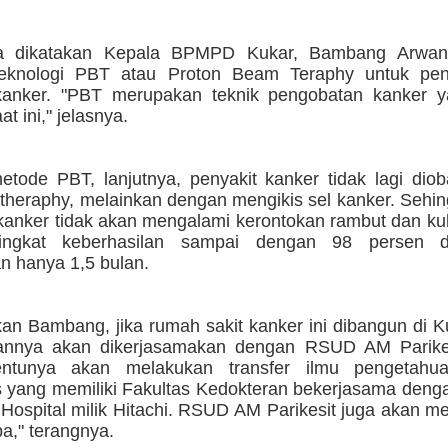
a dikatakan Kepala BPMPD Kukar, Bambang Arwanto
 teknologi PBT atau Proton Beam Teraphy untuk p
kanker. "PBT merupakan teknik pengobatan kanker y
t ini," jelasnya.
tode PBT, lanjutnya, penyakit kanker tidak lagi diob
theraphy, melainkan dengan mengikis sel kanker. Sehi
anker tidak akan mengalami kerontokan rambut dan kuli
ingkat keberhasilan sampai dengan 98 persen 
n hanya 1,5 bulan.
an Bambang, jika rumah sakit kanker ini dibangun di 
annya akan dikerjasamakan dengan RSUD AM Parikes
tentunya akan melakukan transfer ilmu pengetahu
as yang memiliki Fakultas Kedokteran bekerjasama den
 Hospital milik Hitachi. RSUD AM Parikesit juga akan me
a," terangnya.