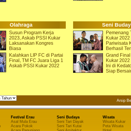
Olahraga
Seni Buday
Susun Program Kerja
Pemenang T
2023, Askab PSSI Kukar
Kukar 2022 
Laksanakan Kongres
Pariwisata 
Biasa
Berhasil Ter
Kalahkan LIP FC di Partai
Grand Final
Final, TM FC Juara Liga 1
Kukar 2022
Askab PSSI Kukar 2022
Ini di Kedat
Siap Bersai
Arsip Be
Festival Erau
Seni Budaya
Wisata
Asal Mula Erau
Seni Tari Dayak
Wisata Kukar
n
Acara Pokok
Seni Tari Kutai
Peta Wisata
Acara Penunjang
Seni Arsitektur
Hotel