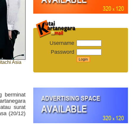
Username
Password
tachi Asia
g berminat
artanegara
tau surat
asa (20/12)