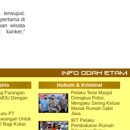
terwujud.
 pertama di
juan wisata
 kanker,"
snis
Hukum & Kriminal
g Parangan
Pelaku Teror Masjid
i MOU Dengan
Diringkus Polisi,
r
Mengaku Sering Keluar
Masuk Rumah Sakit
aru PT
Jiwa
arangan Untuk
IRT Pelaku
D Bagi Kukar
Pembakaran Rumah