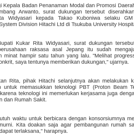
gi Kepala Badan Penanaman Modal dan Promosi Daer
mbang Arwanto, surat dukungan tersebut diserahka
ita Widyasari kepada Takao Kuboniwa selaku GM 
ystem Division Hitachi Ltd di Tsukuba University Hospit
upati Kukar Rita Widyasari, surat dukungan tersebut
 perusahaan raksasa asal Jepang itu sudah mengaj
n minat hampir satu tahun yang lalu. "Melihat progre
onkrit, saya tentunya memberikan dukungan," ujarnya.
an Rita, pihak Hitachi selanjutnya akan melakukan ka
an untuk memasukkan teknologi PBT (Proton Beam T
 karena teknologi ini memerlukan kerjasama juga deng
n dan Rumah Sakit.
utuh waktu untuk berbicara dengan konsorsiumnya men
 murni. Kita doakan saja agar pembangunan rumah sa
 dapat terlaksana," harapnya.