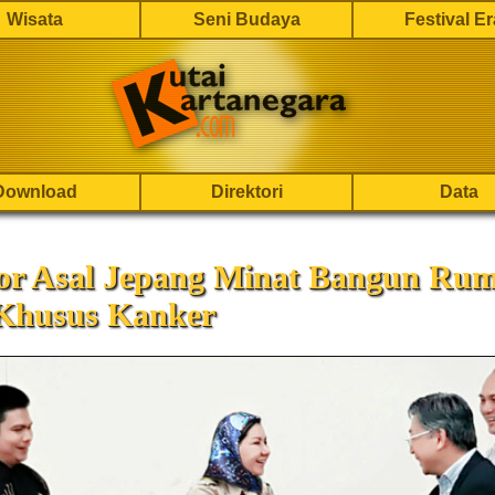
Wisata
Seni Budaya
Festival E
Download
Direktori
Data
tor Asal Jepang Minat Bangun Ru
 Khusus Kanker