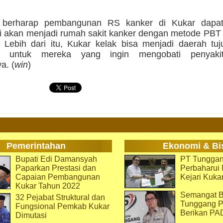
berharap pembangunan RS kanker di Kukar dapat 
ni akan menjadi rumah sakit kanker dengan metode PBT
. Lebih dari itu, Kukar kelak bisa menjadi daerah tu
n untuk mereka yang ingin mengobati penyakit
a. (
win
)
Pemerintahan
Ekonomi & Bi
Bupati Edi Damansyah
PT Tunggan
Paparkan Prestasi dan
Perbaharu
Capaian Pembangunan
Kejari Kuka
Kukar Tahun 2022
Semangat B
32 Pejabat Struktural dan
Tunggang P
Fungsional Pemkab Kukar
Berikan PA
Dimutasi