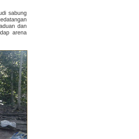
udi sabung
kedatangan
 aduan dan
adap arena