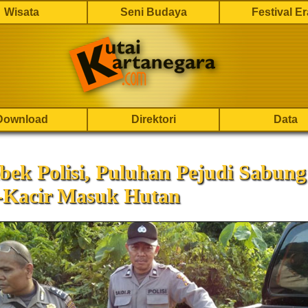
Wisata
Seni Budaya
Festival E
Download
Direktori
Data
bek Polisi, Puluhan Pejudi Sabun
-Kacir Masuk Hutan