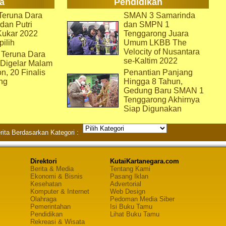
a
Pendidikan
eruna Dara
SMAN 3 Samarinda
dan Putri
dan SMPN 1
Kukar 2022
Tenggarong Juara
pilih
Umum LKBB The
Velocity of Nusantara
 Teruna Dara
se-Kaltim 2022
 Digelar Malam
on, 20 Finalis
Penantian Panjang
ng
Hingga 8 Tahun,
Gedung Baru SMAN 1
Tenggarong Akhirnya
Siap Digunakan
rita Berdasarkan Kategori :
Direktori
KutaiKartanegara.com
Berita & Media
Tentang Kami
Ekonomi & Bisnis
Pasang Iklan
Kesehatan
Advertorial
Komputer & Internet
Web Design
Olahraga
Pedoman Media Siber
Pemerintahan
Isi Buku Tamu
Pendidikan
Lihat Buku Tamu
Rekreasi & Wisata