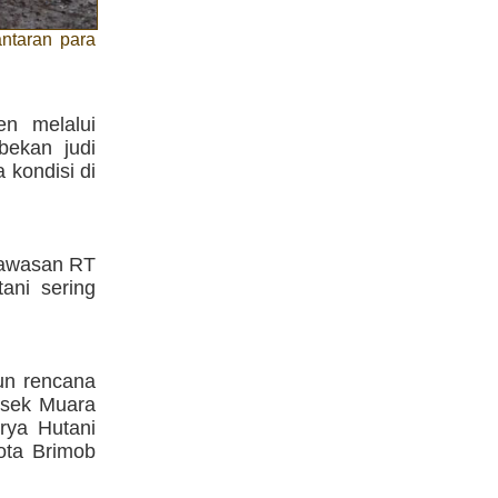
ntaran para
en melalui
ekan judi
 kondisi di
kawasan RT
ni sering
un rencana
lsek Muara
rya Hutani
ota Brimob