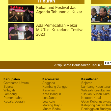
Hiburan
Kukarland Festival Jadi
Agenda Tahunan di Kukar
Ada Pemecahan Rekor
MURI di Kukarland Festival
2023
Arsip Berita Berdasarkan Tahun :
Kabupaten
Kecamatan
Kesultanan
Gambaran Umum
Anggana
Sejarah
Sejarah
Kembang Janggut
Lambang Kesultana
Wilayah
Kenohan
Wilayah Kesultanan
Lambang
Kota Bangun
Silsilah Sultan Kutai
Pemerintahan
Loa Janan
Keraton Kutai
Kepala Daerah
Loa Kulu
Gelar Kebangsawan
Marang Kayu
Ketopong Sultan Kut
Muara Badak
Peninggalan Budaya