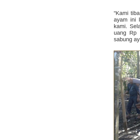
"Kami tib
ayam ini 
kami. Sel
uang Rp 
sabung aya