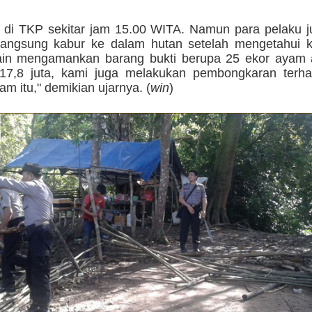
a di TKP sekitar jam 15.00 WITA. Namun para pelaku j
langsung kabur ke dalam hutan setelah mengetahui 
ain mengamankan barang bukti berupa 25 ekor ayam
17,8 juta, kami juga melakukan pembongkaran terh
m itu," demikian ujarnya. (
win
)