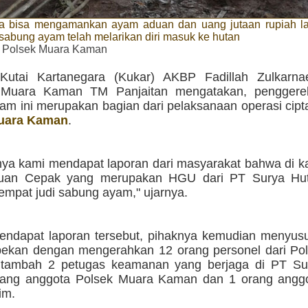
ya bisa mengamankan ayam aduan dan uang jutaan rupiah la
 sabung ayam telah melarikan diri masuk ke hutan
. Polsek Muara Kaman
Kutai Kartanegara (Kukar) AKBP Fadillah Zulkarna
 Muara Kaman TM Panjaitan mengatakan, penggereb
m ini merupakan bagian dari pelaksanaan operasi cipta
uara Kaman
.
ya kami mendapat laporan dari masyarakat bahwa di 
uan Cepak yang merupakan HGU dari PT Surya Huta
tempat judi sabung ayam," ujarnya.
endapat laporan tersebut, pihaknya kemudian menyus
ekan dengan mengerahkan 12 orang personel dari Po
itambah 2 petugas keamanan yang berjaga di PT Su
rang anggota Polsek Muara Kaman dan 1 orang angg
im.