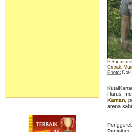
Petugas me
Cepak, Mua
Photo:
Dok.
KutaiKart
Harus me
Kaman
, 
arena sab
Penggere
Panjaitan