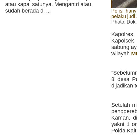
atau kapal satunya. Mengantri atau
sudah berada di ...
Polisi han
pelaku judi
Photo
: Dok
Kapolres 
Kapolsek
sabung aya
wilayah
M
"Sebelumn
8 desa P
dijadikan 
Setelah m
penggereb
Kaman, d
yakni 1 o
Polda Kalt