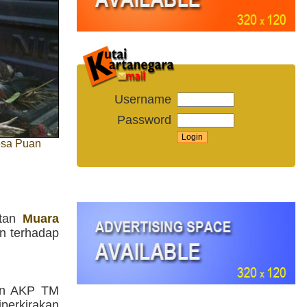
Username
Password
esa Puan
atan
Muara
n terhadap
an AKP TM
perkirakan