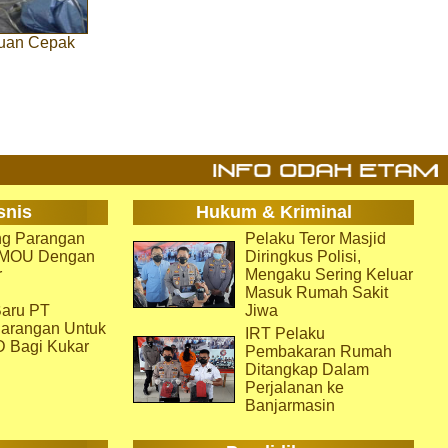
Puan Cepak
snis
Hukum & Kriminal
g Parangan
Pelaku Teror Masjid
i MOU Dengan
Diringkus Polisi,
r
Mengaku Sering Keluar
Masuk Rumah Sakit
aru PT
Jiwa
arangan Untuk
IRT Pelaku
D Bagi Kukar
Pembakaran Rumah
Ditangkap Dalam
Perjalanan ke
Banjarmasin