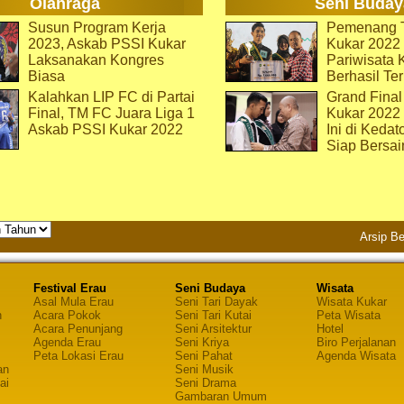
Olahraga
Seni Buday
Susun Program Kerja
Pemenang T
2023, Askab PSSI Kukar
Kukar 2022 
Laksanakan Kongres
Pariwisata 
Biasa
Berhasil Ter
Kalahkan LIP FC di Partai
Grand Final
Final, TM FC Juara Liga 1
Kukar 2022
Askab PSSI Kukar 2022
Ini di Kedat
Siap Bersai
Arsip Be
Festival Erau
Seni Budaya
Wisata
Asal Mula Erau
Seni Tari Dayak
Wisata Kukar
n
Acara Pokok
Seni Tari Kutai
Peta Wisata
Acara Penunjang
Seni Arsitektur
Hotel
Agenda Erau
Seni Kriya
Biro Perjalanan
Peta Lokasi Erau
Seni Pahat
Agenda Wisata
an
Seni Musik
ai
Seni Drama
Gambaran Umum