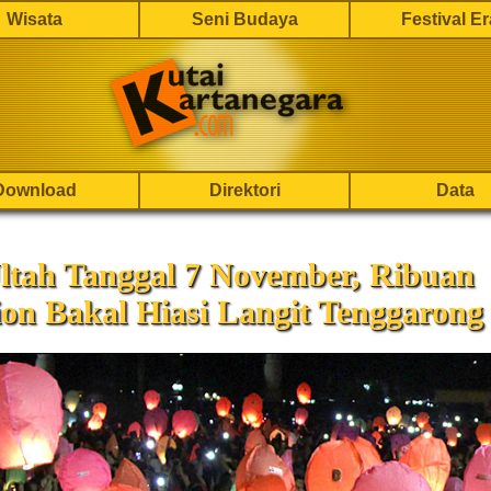
Wisata
Seni Budaya
Festival E
Download
Direktori
Data
ltah Tanggal 7 November, Ribuan
on Bakal Hiasi Langit Tenggarong