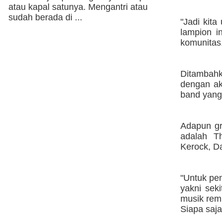
atau kapal satunya. Mengantri atau
sudah berada di ...
"Jadi kita
lampion i
komunitas,
Ditambahk
dengan aks
band yang 
Adapun gr
adalah Th
Kerock, D
"Untuk pe
yakni sek
musik remi
Siapa saja 