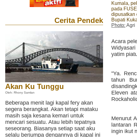
Kumala, pe
pada FUSE 
dipusatkan 
Cerita Pendek
Bupati Kuk
Photo:
Agri
Acara pele
Widyasari
yatim pia
"Ya. Renc
tahun Bu
Akan Ku Tunggu
disanding
Eleven at
Oleh: Rhony Samlan
Rockaholi
Beberapa menit lagi kapal fery akan
segera berangkat. Akan tetapi mataku
masih saja kesana kemari untuk
Menurut A
mencari sesuatu. Atau lebih tepatnya
lantaran 
seseorang. Biasanya setiap saat aku
ingin iku
selalu berjumpa dengannya di kapal ini