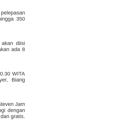
a pelepasan
hingga 350
akan diisi
 akan ada 8
20.30 WITA
yer, Biang
Steven Jam
ingi dengan
dan gratis.