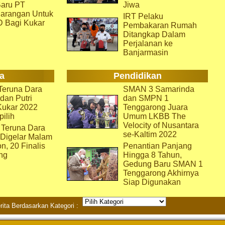
aru PT
Jiwa
arangan Untuk
IRT Pelaku
D Bagi Kukar
Pembakaran Rumah
Ditangkap Dalam
Perjalanan ke
Banjarmasin
a
Pendidikan
eruna Dara
SMAN 3 Samarinda
dan Putri
dan SMPN 1
Kukar 2022
Tenggarong Juara
pilih
Umum LKBB The
Velocity of Nusantara
 Teruna Dara
se-Kaltim 2022
 Digelar Malam
on, 20 Finalis
Penantian Panjang
ng
Hingga 8 Tahun,
Gedung Baru SMAN 1
Tenggarong Akhirnya
Siap Digunakan
rita Berdasarkan Kategori :