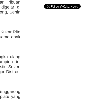
an ribuan
digelar di
ong, Senin
 Kukar Rita
rsama anak
ngka ulang
mpion ini
stic Seven
r Distrosi
 Tenggarong
piatu yang