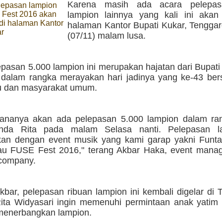
Karena masih ada acara pelepas
lepasan lampion
Fest 2016 akan
lampion lainnya yang kali ini akan 
di halaman Kantor
halaman Kantor Bupati Kukar, Tenggar
ar
(07/11) malam lusa.
pasan 5.000 lampion ini merupakan hajatan dari Bupati
 dalam rangka merayakan hari jadinya yang ke-43 be
tu dan masyarakat umum.
ananya akan ada pelepasan 5.000 lampion dalam ra
nda Rita pada malam Selasa nanti. Pelepasan la
kan dengan event musik yang kami garap yakni Funta
au FUSE Fest 2016," terang Akbar Haka, event manage
company.
kbar, pelepasan ribuan lampion ini kembali digelar di
Rita Widyasari ingin memenuhi permintaan anak yatim 
t menerbangkan lampion.