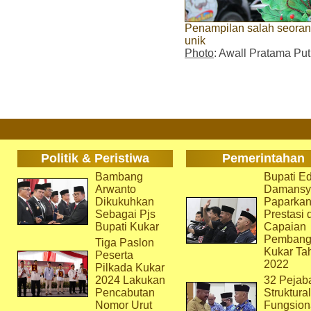
Penampilan salah seoran
unik
Photo
: Awall Pratama Put
Politik & Peristiwa
Pemerintahan
Bambang
Bupati Ed
Arwanto
Damansy
Dikukuhkan
Paparka
Sebagai Pjs
Prestasi 
Bupati Kukar
Capaian
Pembang
Tiga Paslon
Kukar Ta
Peserta
2022
Pilkada Kukar
2024 Lakukan
32 Pejab
Pencabutan
Struktura
Nomor Urut
Fungsion