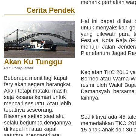
menarik perhatian war
Cerita Pendek
Hal ini dapat dilihat
untuk menyaksikan gel
yang dilewati para t
Festival Kota Raja (
menuju Jalan Jendera
Planetarium Jagad Ra
Akan Ku Tunggu
Oleh: Rhony Samlan
Kegiatan TKC 2016 yan
Beberapa menit lagi kapal
Borneo atau Warna-War
fery akan segera berangkat.
resmi oleh Wakil Bupa
Akan tetapi mataku masih
Damansyah bersama 
saja kesana kemari untuk
lainnya.
mencari sesuatu. Atau lebih
tepatnya seseorang.
Biasanya setiap saat aku
Sedikitnya ada 45 tal
selalu berjumpa dengannya
memeriahkan TKC 2016. 
di kapal ini atau kapal
15 anak-anak dan 30 
satunya. Mengantri atau