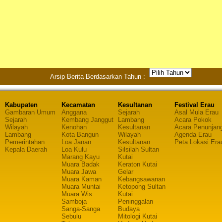
Arsip Berita Berdasarkan Tahun :
Kabupaten
Kecamatan
Kesultanan
Festival Erau
Gambaran Umum
Anggana
Sejarah
Asal Mula Erau
Sejarah
Kembang Janggut
Lambang
Acara Pokok
Wilayah
Kenohan
Kesultanan
Acara Penunjan
Lambang
Kota Bangun
Wilayah
Agenda Erau
Pemerintahan
Loa Janan
Kesultanan
Peta Lokasi Era
Kepala Daerah
Loa Kulu
Silsilah Sultan
Marang Kayu
Kutai
Muara Badak
Keraton Kutai
Muara Jawa
Gelar
Muara Kaman
Kebangsawanan
Muara Muntai
Ketopong Sultan
Muara Wis
Kutai
Samboja
Peninggalan
Sanga-Sanga
Budaya
Sebulu
Mitologi Kutai