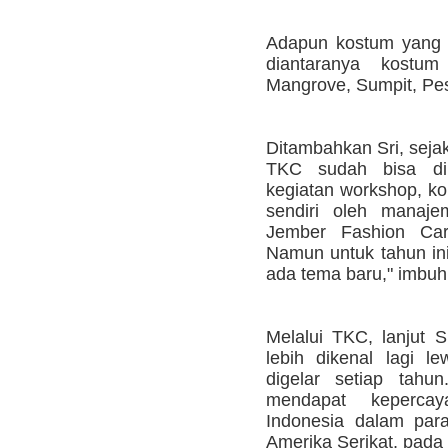
Adapun kostum yang d
diantaranya kostu
Mangrove, Sumpit, Pe
Ditambahkan ‪Sri, sej
TKC sudah bisa dil
kegiatan workshop, ko
sendiri oleh manaj
Jember Fashion Carn
Namun untuk tahun ini
ada tema baru," imbuh
‪Melalui TKC, lanjut 
lebih dikenal lagi l
digelar setiap tahu
mendapat keperca
Indonesia dalam par
Amerika Serikat, pada