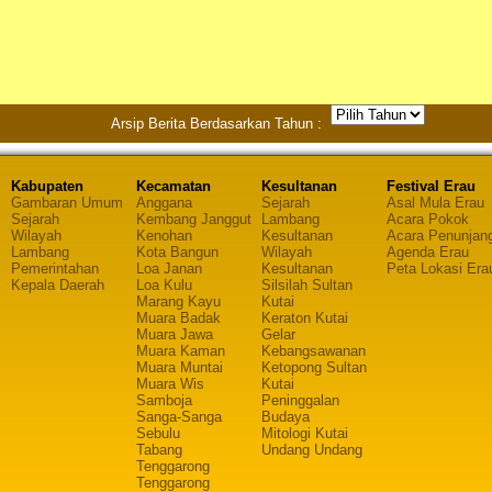
Arsip Berita Berdasarkan Tahun :
Kabupaten
Kecamatan
Kesultanan
Festival Erau
Gambaran Umum
Anggana
Sejarah
Asal Mula Erau
Sejarah
Kembang Janggut
Lambang
Acara Pokok
Wilayah
Kenohan
Kesultanan
Acara Penunjan
Lambang
Kota Bangun
Wilayah
Agenda Erau
Pemerintahan
Loa Janan
Kesultanan
Peta Lokasi Era
Kepala Daerah
Loa Kulu
Silsilah Sultan
Marang Kayu
Kutai
Muara Badak
Keraton Kutai
Muara Jawa
Gelar
Muara Kaman
Kebangsawanan
Muara Muntai
Ketopong Sultan
Muara Wis
Kutai
Samboja
Peninggalan
Sanga-Sanga
Budaya
Sebulu
Mitologi Kutai
Tabang
Undang Undang
Tenggarong
Tenggarong