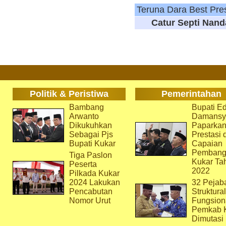
Teruna Dara Best Pre
Catur Septi Nand
Politik & Peristiwa
Pemerintahan
Bambang
Bupati Ed
Arwanto
Damansy
Dikukuhkan
Paparka
Sebagai Pjs
Prestasi 
Bupati Kukar
Capaian
Pembang
Tiga Paslon
Kukar Ta
Peserta
2022
Pilkada Kukar
2024 Lakukan
32 Pejab
Pencabutan
Struktura
Nomor Urut
Fungsion
Pemkab 
Dimutasi