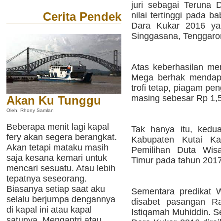
juri sebagai Teruna 
Cerita Pendek
nilai tertinggi pada b
Dara Kukar 2016 yan
Singgasana, Tenggaron
Atas keberhasilan me
Mega berhak mendapatk
trofi tetap, piagam p
masing sebesar Rp 1,5
Akan Ku Tunggu
Oleh: Rhony Samlan
Beberapa menit lagi kapal
Tak hanya itu, kedu
fery akan segera berangkat.
Kabupaten Kutai Ka
Akan tetapi mataku masih
Pemilihan Duta Wisa
saja kesana kemari untuk
Timur pada tahun 201
mencari sesuatu. Atau lebih
tepatnya seseorang.
Biasanya setiap saat aku
Sementara predikat 
selalu berjumpa dengannya
disabet pasangan 
di kapal ini atau kapal
Istiqamah Muhiddin. S
satunya. Mengantri atau